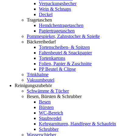
Verpackungsbecher
Wein & Schnaps
Deckel
Tragetaschen
Hemdchentragetaschen
Papiertragetaschen
Pommespieker, Zahnstocher & Spieße
Bäckereibedarf
Tortenscheiben- & Spitzen
Faltenbeutel & Snackpapier
Tortenkartons
Folien, Papier & Zuschnitte
PP Beutel & Clipse
Trinkhalme
Vakuumbeutel
Reinigungszubehör
Schwämme & Tücher
Besen, Bürsten & Schrubber
Besen
Bürsten
WC-Bereich
Staubwedel
Kehrgarnituren, Handfeger & Schaufeln
Schrubber
Wasserschieber