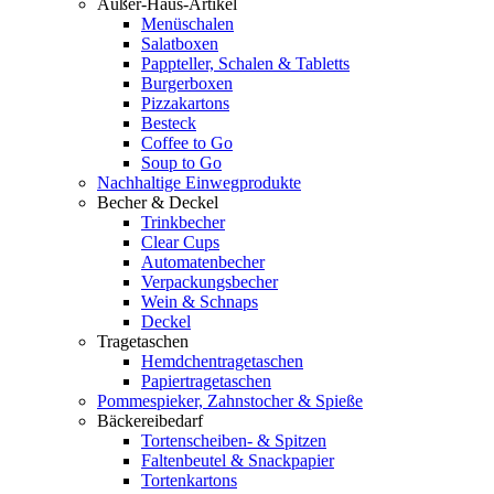
Außer-Haus-Artikel
Menüschalen
Salatboxen
Pappteller, Schalen & Tabletts
Burgerboxen
Pizzakartons
Besteck
Coffee to Go
Soup to Go
Nachhaltige Einwegprodukte
Becher & Deckel
Trinkbecher
Clear Cups
Automatenbecher
Verpackungsbecher
Wein & Schnaps
Deckel
Tragetaschen
Hemdchentragetaschen
Papiertragetaschen
Pommespieker, Zahnstocher & Spieße
Bäckereibedarf
Tortenscheiben- & Spitzen
Faltenbeutel & Snackpapier
Tortenkartons