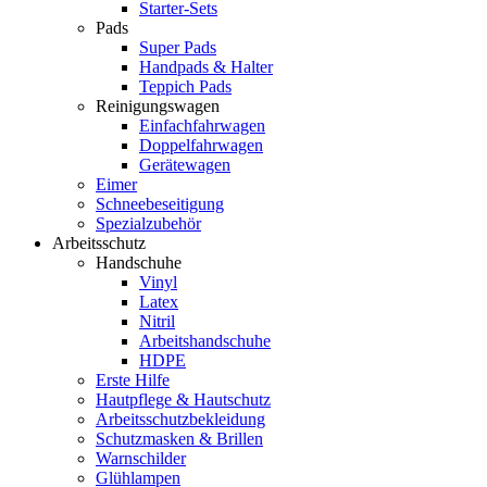
Starter-Sets
Pads
Super Pads
Handpads & Halter
Teppich Pads
Reinigungswagen
Einfachfahrwagen
Doppelfahrwagen
Gerätewagen
Eimer
Schneebeseitigung
Spezialzubehör
Arbeitsschutz
Handschuhe
Vinyl
Latex
Nitril
Arbeitshandschuhe
HDPE
Erste Hilfe
Hautpflege & Hautschutz
Arbeitsschutzbekleidung
Schutzmasken & Brillen
Warnschilder
Glühlampen