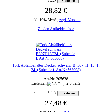
Stück
28,82 €
inkl. 19% MwSt,
zzgl. Versand
Zu den Artikeldetails >
Tork Abfallbehälter-Deckel, schwarz, B: 307, H: 13, T:
241(Zubehör f. Art-Nr.563008)
Art-Nr. 205638
Lieferzeit
2-3 Tage
Stück
27,48 €