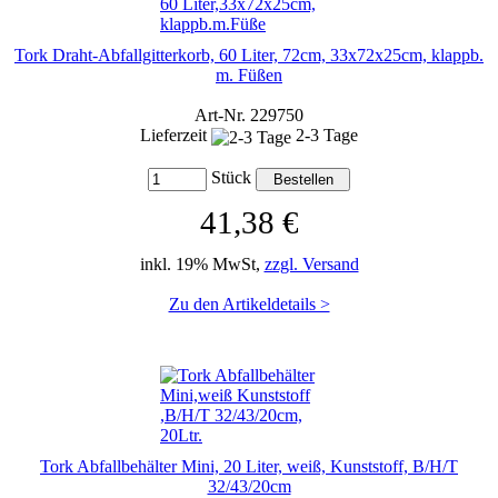
Tork Draht-Abfallgitterkorb, 60 Liter, 72cm, 33x72x25cm, klappb.
m. Füßen
Art-Nr. 229750
Lieferzeit
2-3 Tage
Stück
41,38 €
inkl. 19% MwSt,
zzgl. Versand
Zu den Artikeldetails >
Tork Abfallbehälter Mini, 20 Liter, weiß, Kunststoff, B/H/T
32/43/20cm