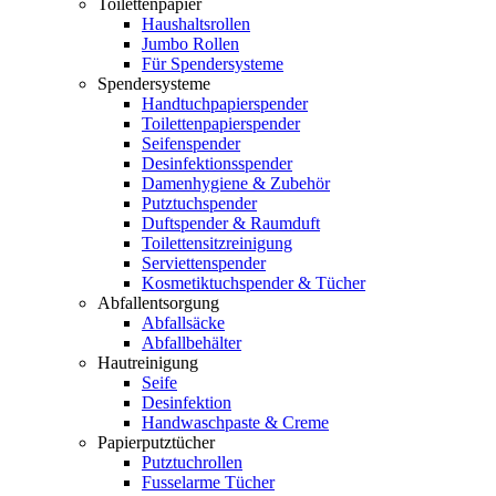
Toilettenpapier
Haushaltsrollen
Jumbo Rollen
Für Spendersysteme
Spendersysteme
Handtuchpapierspender
Toilettenpapierspender
Seifenspender
Desinfektionsspender
Damenhygiene & Zubehör
Putztuchspender
Duftspender & Raumduft
Toilettensitzreinigung
Serviettenspender
Kosmetiktuchspender & Tücher
Abfallentsorgung
Abfallsäcke
Abfallbehälter
Hautreinigung
Seife
Desinfektion
Handwaschpaste & Creme
Papierputztücher
Putztuchrollen
Fusselarme Tücher