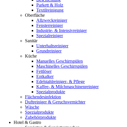
Parkett & Holz
Textilreinigung
Oberfläche
Allzweckreiniger
Fensterreiniger
Industrie- & Intensivreiniger
Spezialreiniger
Sanitär
Unterhaltsreiniger
Grundreiniger
Küche
Manuelles Geschirrspülen
Maschinelles Geschirrspülen
Fettlöser
Entkalker
Edelstahlreiniger- & Pflege
Kaffee- & Milchmaschinenreiniger
Spezialprodukte
Flächendesinfektion
Duftreiniger & Geruchsvernichter
Wäsche
Spezialprodukte
Zubehörprodukte
Hotel & Gastro