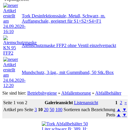
Tork Desinfektionssäule, Metall, Schwarz, m.
Auffangschale, geeignet für S1+S2+S4+F1
Atemschutzmaske FFP2 ohne Ventil einzelverpackt
Mundschutz, 3-lag., mit Gummiband, 50 Stk./Box
Sie sind hier:
Betriebshygiene
»
Abfallentsorung
»
Abfallbehälter
Seite 1 von 2
Galerieansicht
Listenansicht
1
2
»
Artikel pro Seite
3
10
20
50
100
Sortieren nach Bezeichnung
▲
▼
Preis
▲
▼