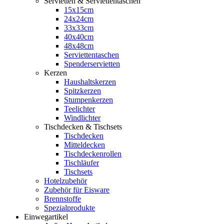
Servietten & Serviettentaschen
15x15cm
24x24cm
33x33cm
40x40cm
48x48cm
Serviettentaschen
Spenderservietten
Kerzen
Haushaltskerzen
Spitzkerzen
Stumpenkerzen
Teelichter
Windlichter
Tischdecken & Tischsets
Tischdecken
Mitteldecken
Tischdeckenrollen
Tischläufer
Tischsets
Hotelzubehör
Zubehör für Eisware
Brennstoffe
Spezialprodukte
Einwegartikel