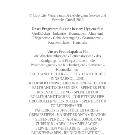
© CBS City-Waschraum Betriebshygiene Service und
Vertriebs GmbH 2019
Unser Programm für eine bessere Hygiene für:
Großküchen - Industrie - Kommunen - Alten-und
Pflegeheime - Gebäudereinigung - Gastronomie -
Krankenhäuser - Haushalte
Unsere Produktpalette für
die Waschraumhygiene - Betriebshygiene - das
Reinigungs- und Pflegesortiment - die
Patientenhygiene - die Küchenhygiene - Servietten -
Kosmetika - etc.
FALTHANDTÜCHER - ROLLENHANDTÜCHER
- INNENABROLLUNG -
KLEINROLLEN/PAPIERREINIGUNGS- TÜCHER
- FALTHANDTUCHSPENDER - SPENDER FÜR
INNENABROLLUNG - SPENDER FÜR
ROLLENHANDTÜCHER - TOILETTENPAPIER
GROßROLLEN/KLEINROLLEN - SPENDER FÜR
TOILETTENPAPIER -
PAPIERREINIGUNGSTÜCHER FARBIG -
CREMESEIFEN - HÄNDEDEKONTAMINATION
- SEIFENSPENDER - ABFALLKÖRBE UND
ZUBEHÖR - ABFALLSAMMELSÄCKE -
SERVIETTEN WEIß/FARBIG - KERZEN -
BÜRSTENWAREN - REINIGUNGSARTIKEL -