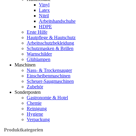
Vinyl
Latex
Nitril
Arbeitshandschuhe
HDPE
Erste Hilfe
Hautpflege & Hautschutz
Arbeitsschutzbekleidung
Schutzmasken & Brillen
Warnschilder
Glühlampen
Maschinen
Nass- & Trockensauger
Einscheibenmaschinen
Scheuer-Saugmaschinen
Zubehör
Sonderposten
Gastronomie & Hotel
Chemie
Reinigung
Hygiene
Verpackung
Produktkategorien