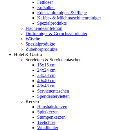
Fettlöser
Entkalker
Edelstahlreiniger- & Pflege
Kaffee- & Milchmaschinenreiniger
Spezialprodukte
Flächendesinfektion
Duftreiniger & Geruchsvernichter
Wäsche
Spezialprodukte
Zubehörprodukte
Hotel & Gastro
Servietten & Serviettentaschen
15x15 cm
24x24 cm
33x33 cm
40x40 cm
48x48 cm
Serviettentaschen
Spenderservietten
Kerzen
Haushaltskerzen
Spitzkerzen
Stumpenkerzen
Teelichter
Windlichter