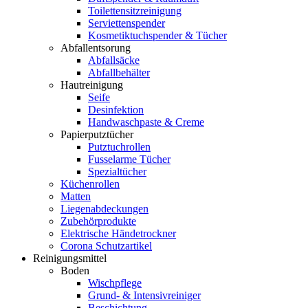
Toilettensitzreinigung
Serviettenspender
Kosmetiktuchspender & Tücher
Abfallentsorung
Abfallsäcke
Abfallbehälter
Hautreinigung
Seife
Desinfektion
Handwaschpaste & Creme
Papierputztücher
Putztuchrollen
Fusselarme Tücher
Spezialtücher
Küchenrollen
Matten
Liegenabdeckungen
Zubehörprodukte
Elektrische Händetrockner
Corona Schutzartikel
Reinigungsmittel
Boden
Wischpflege
Grund- & Intensivreiniger
Beschichtung