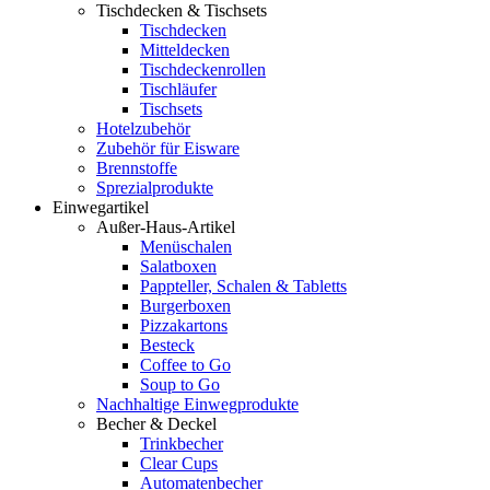
Tischdecken & Tischsets
Tischdecken
Mitteldecken
Tischdeckenrollen
Tischläufer
Tischsets
Hotelzubehör
Zubehör für Eisware
Brennstoffe
Sprezialprodukte
Einwegartikel
Außer-Haus-Artikel
Menüschalen
Salatboxen
Pappteller, Schalen & Tabletts
Burgerboxen
Pizzakartons
Besteck
Coffee to Go
Soup to Go
Nachhaltige Einwegprodukte
Becher & Deckel
Trinkbecher
Clear Cups
Automatenbecher