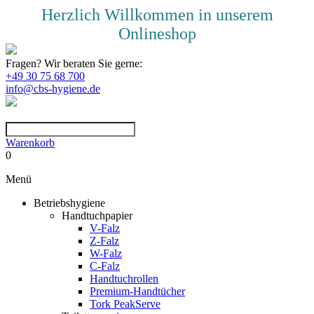
Herzlich Willkommen in unserem
Onlineshop
Fragen? Wir beraten Sie gerne:
+49 30 75 68 700
info@cbs-hygiene.de
Warenkorb
0
Menü
Betriebshygiene
Handtuchpapier
V-Falz
Z-Falz
W-Falz
C-Falz
Handtuchrollen
Premium-Handtücher
Tork PeakServe