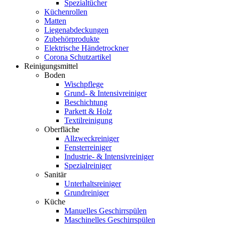
Spezialtücher
Küchenrollen
Matten
Liegenabdeckungen
Zubehörprodukte
Elektrische Händetrockner
Corona Schutzartikel
Reinigungsmittel
Boden
Wischpflege
Grund- & Intensivreiniger
Beschichtung
Parkett & Holz
Textilreinigung
Oberfläche
Allzweckreiniger
Fensterreiniger
Industrie- & Intensivreiniger
Spezialreiniger
Sanitär
Unterhaltsreiniger
Grundreiniger
Küche
Manuelles Geschirrspülen
Maschinelles Geschirrspülen