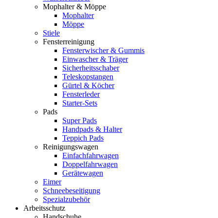
Mophalter & Möppe
Mophalter
Möppe
Stiele
Fensterreinigung
Fensterwischer & Gummis
Einwascher & Träger
Sicherheitsschaber
Teleskopstangen
Gürtel & Köcher
Fensterleder
Starter-Sets
Pads
Super Pads
Handpads & Halter
Teppich Pads
Reinigungswagen
Einfachfahrwagen
Doppelfahrwagen
Gerätewagen
Eimer
Schneebeseitigung
Spezialzubehör
Arbeitsschutz
Handschuhe