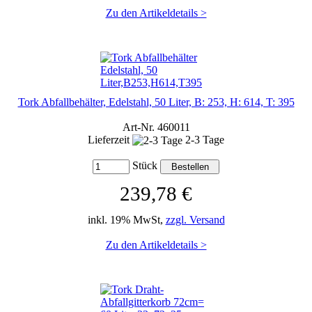
Zu den Artikeldetails >
Tork Abfallbehälter, Edelstahl, 50 Liter, B: 253, H: 614, T: 395
Art-Nr. 460011
Lieferzeit
2-3 Tage
Stück
239,78 €
inkl. 19% MwSt,
zzgl. Versand
Zu den Artikeldetails >