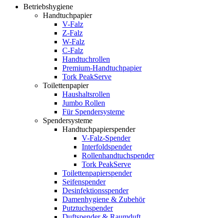
Betriebshygiene
Handtuchpapier
V-Falz
Z-Falz
W-Falz
C-Falz
Handtuchrollen
Premium-Handtuchpapier
Tork PeakServe
Toilettenpapier
Haushaltsrollen
Jumbo Rollen
Für Spendersysteme
Spendersysteme
Handtuchpapierspender
V-Falz-Spender
Interfoldspender
Rollenhandtuchspender
Tork PeakServe
Toilettenpapierspender
Seifenspender
Desinfektionsspender
Damenhygiene & Zubehör
Putztuchspender
Duftspender & Raumduft