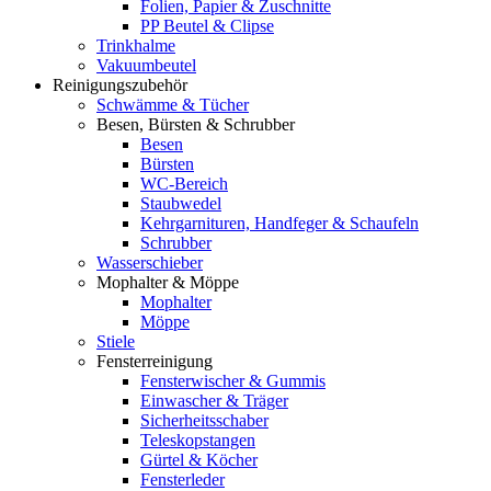
Folien, Papier & Zuschnitte
PP Beutel & Clipse
Trinkhalme
Vakuumbeutel
Reinigungszubehör
Schwämme & Tücher
Besen, Bürsten & Schrubber
Besen
Bürsten
WC-Bereich
Staubwedel
Kehrgarnituren, Handfeger & Schaufeln
Schrubber
Wasserschieber
Mophalter & Möppe
Mophalter
Möppe
Stiele
Fensterreinigung
Fensterwischer & Gummis
Einwascher & Träger
Sicherheitsschaber
Teleskopstangen
Gürtel & Köcher
Fensterleder