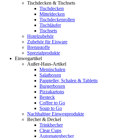
Tischdecken & Tischsets
Tischdecken
Mitteldecken
Tischdeckenrollen
Tischläufer
Tischsets
Hotelzubehör
Zubehör für Eisware
Brennstoffe
Sprezialprodukte
Einwegartikel
Außer-Haus-Artikel
Menüschalen
Salatboxen
Pappteller, Schalen & Tabletts
Burgerboxen
Pizzakartons
Besteck
Coffee to Go
Soup to Go
Nachhaltige Einwegprodukte
Becher & Deckel
Trinkbecher
Clear Cups
Automatenbecher