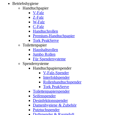
Betriebshygiene
Handtuchpapier
V-Falz
Z-Falz
W-Falz
C-Falz
Handtuchrollen
Premium-Handtuchpapier
Tork PeakServe
Toilettenpapier
Haushaltsrollen
Jumbo Rollen
Für Spendersysteme
Spendersysteme
Handtuchpapierspender
V-Falz-Spender
Interfoldspender
Rollenhandtuchspender
Tork PeakServe
Toilettenpapierspender
Seifenspender
Desinfektionsspender
Damenhygiene & Zubehör
Putztuchspender
Duftspender & Raumduft