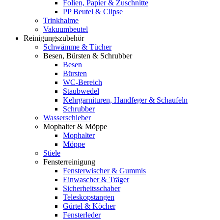
Folien, Papier & Zuschnitte
PP Beutel & Clipse
Trinkhalme
Vakuumbeutel
Reinigungszubehör
Schwämme & Tücher
Besen, Bürsten & Schrubber
Besen
Bürsten
WC-Bereich
Staubwedel
Kehrgarnituren, Handfeger & Schaufeln
Schrubber
Wasserschieber
Mophalter & Möppe
Mophalter
Möppe
Stiele
Fensterreinigung
Fensterwischer & Gummis
Einwascher & Träger
Sicherheitsschaber
Teleskopstangen
Gürtel & Köcher
Fensterleder