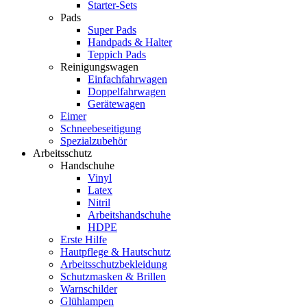
Starter-Sets
Pads
Super Pads
Handpads & Halter
Teppich Pads
Reinigungswagen
Einfachfahrwagen
Doppelfahrwagen
Gerätewagen
Eimer
Schneebeseitigung
Spezialzubehör
Arbeitsschutz
Handschuhe
Vinyl
Latex
Nitril
Arbeitshandschuhe
HDPE
Erste Hilfe
Hautpflege & Hautschutz
Arbeitsschutzbekleidung
Schutzmasken & Brillen
Warnschilder
Glühlampen