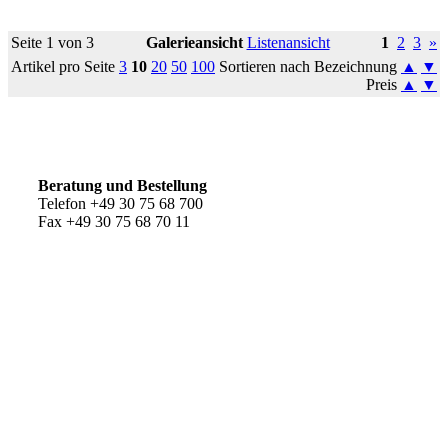
Seite 1 von 3
Galerieansicht
Listenansicht
1
2
3
»
Artikel pro Seite
3
10
20
50
100
Sortieren nach Bezeichnung
▲
▼
Preis
▲
▼
So erreichen Sie uns
Beratung und Bestellung
Telefon +49 30 75 68 700
Fax +49 30 75 68 70 11
Kundenservice
AGB
Versandkosten
Widerrufsrecht
Impressum