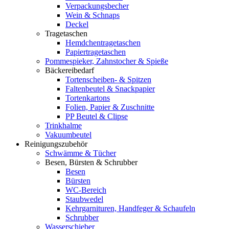
Verpackungsbecher
Wein & Schnaps
Deckel
Tragetaschen
Hemdchentragetaschen
Papiertragetaschen
Pommespieker, Zahnstocher & Spieße
Bäckereibedarf
Tortenscheiben- & Spitzen
Faltenbeutel & Snackpapier
Tortenkartons
Folien, Papier & Zuschnitte
PP Beutel & Clipse
Trinkhalme
Vakuumbeutel
Reinigungszubehör
Schwämme & Tücher
Besen, Bürsten & Schrubber
Besen
Bürsten
WC-Bereich
Staubwedel
Kehrgarnituren, Handfeger & Schaufeln
Schrubber
Wasserschieber