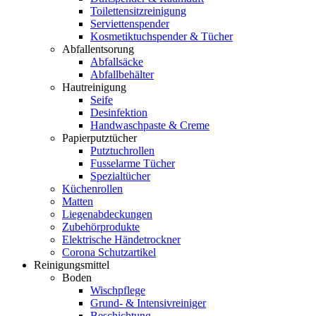
Toilettensitzreinigung
Serviettenspender
Kosmetiktuchspender & Tücher
Abfallentsorung
Abfallsäcke
Abfallbehälter
Hautreinigung
Seife
Desinfektion
Handwaschpaste & Creme
Papierputztücher
Putztuchrollen
Fusselarme Tücher
Spezialtücher
Küchenrollen
Matten
Liegenabdeckungen
Zubehörprodukte
Elektrische Händetrockner
Corona Schutzartikel
Reinigungsmittel
Boden
Wischpflege
Grund- & Intensivreiniger
Beschichtung