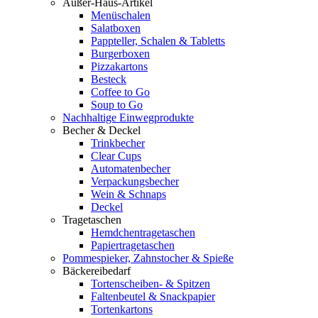
Außer-Haus-Artikel
Menüschalen
Salatboxen
Pappteller, Schalen & Tabletts
Burgerboxen
Pizzakartons
Besteck
Coffee to Go
Soup to Go
Nachhaltige Einwegprodukte
Becher & Deckel
Trinkbecher
Clear Cups
Automatenbecher
Verpackungsbecher
Wein & Schnaps
Deckel
Tragetaschen
Hemdchentragetaschen
Papiertragetaschen
Pommespieker, Zahnstocher & Spieße
Bäckereibedarf
Tortenscheiben- & Spitzen
Faltenbeutel & Snackpapier
Tortenkartons