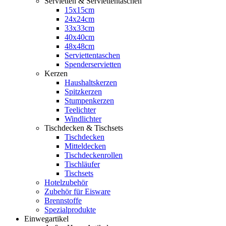
Servietten & Serviettentaschen
15x15cm
24x24cm
33x33cm
40x40cm
48x48cm
Serviettentaschen
Spenderservietten
Kerzen
Haushaltskerzen
Spitzkerzen
Stumpenkerzen
Teelichter
Windlichter
Tischdecken & Tischsets
Tischdecken
Mitteldecken
Tischdeckenrollen
Tischläufer
Tischsets
Hotelzubehör
Zubehör für Eisware
Brennstoffe
Spezialprodukte
Einwegartikel