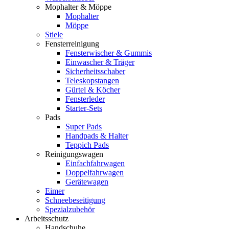
Mophalter & Möppe
Mophalter
Möppe
Stiele
Fensterreinigung
Fensterwischer & Gummis
Einwascher & Träger
Sicherheitsschaber
Teleskopstangen
Gürtel & Köcher
Fensterleder
Starter-Sets
Pads
Super Pads
Handpads & Halter
Teppich Pads
Reinigungswagen
Einfachfahrwagen
Doppelfahrwagen
Gerätewagen
Eimer
Schneebeseitigung
Spezialzubehör
Arbeitsschutz
Handschuhe