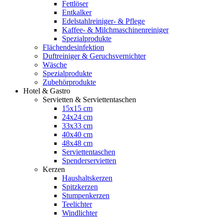
Fettlöser
Entkalker
Edelstahlreiniger- & Pflege
Kaffee- & Milchmaschinenreiniger
Spezialprodukte
Flächendesinfektion
Duftreiniger & Geruchsvernichter
Wäsche
Spezialprodukte
Zubehörprodukte
Hotel & Gastro
Servietten & Serviettentaschen
15x15 cm
24x24 cm
33x33 cm
40x40 cm
48x48 cm
Serviettentaschen
Spenderservietten
Kerzen
Haushaltskerzen
Spitzkerzen
Stumpenkerzen
Teelichter
Windlichter