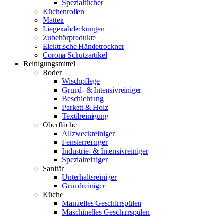
Spezialtücher
Küchenrollen
Matten
Liegenabdeckungen
Zubehörprodukte
Elektrische Händetrockner
Corona Schutzartikel
Reinigungsmittel
Boden
Wischpflege
Grund- & Intensivreiniger
Beschichtung
Parkett & Holz
Textilreinigung
Oberfläche
Allzweckreiniger
Fensterreiniger
Industrie- & Intensivreiniger
Spezialreiniger
Sanitär
Unterhaltsreiniger
Grundreiniger
Küche
Manuelles Geschirrspülen
Maschinelles Geschirrspülen