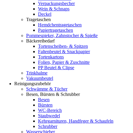
Verpackungsbecher
Wein & Schnaps
Deckel
Tragetaschen
Hemdchentragetaschen
Papiertragetaschen
Pommespieker, Zahnstocher & Spieße
Bäckereibedarf
Tortenscheiben- & Spitzen
Faltenbeutel & Snackpapier
Tortenkartons
Folien, Papier & Zuschnitte
PP Beutel & Clipse
Trinkhalme
Vakuumbeutel
Reinigungszubehör
Schwämme & Tücher
Besen, Bürsten & Schrubber
Besen
Bürsten
WC-Bereich
Staubwedel
Kehrgarnituren, Handfeger & Schaufeln
Schrubber
Wasserschieber