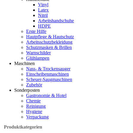
Vinyl
Latex
Nitril
Arbeitshandschuhe
HDPE
Erste Hilfe
Hautpflege & Hautschutz
Arbeitsschutzbekleidung
Schutzmasken & Brillen
Warnschilder
Glühlampen
Maschinen
Nass- & Trockensauger
Einscheibenmaschinen
Scheuer-Saugmaschinen
Zubehör
Sonderposten
Gastronomie & Hotel
Chemie
Reinigung
Hygiene
Verpackung
Produktkategorien