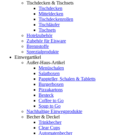
Tischdecken & Tischsets
Tischdecken
Mitteldecken
Tischdeckenrollen
Tischläufer
Tischsets
Hotelzubehör
Zubehör für Eisware
Brennstoffe
Sprezialprodukte
Einwegartikel
Außer-Haus-Artikel
Menüschalen
Salatboxen
Pappteller, Schalen & Tabletts
Burgerboxen
Pizzakartons
Besteck
Coffee to Go
Soup to Go
Nachhaltige Einwegprodukte
Becher & Deckel
Trinkbecher
Clear Cups
Automatenbecher