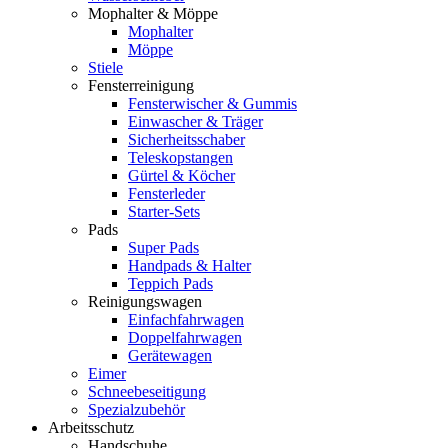
Mophalter & Möppe
Mophalter
Möppe
Stiele
Fensterreinigung
Fensterwischer & Gummis
Einwascher & Träger
Sicherheitsschaber
Teleskopstangen
Gürtel & Köcher
Fensterleder
Starter-Sets
Pads
Super Pads
Handpads & Halter
Teppich Pads
Reinigungswagen
Einfachfahrwagen
Doppelfahrwagen
Gerätewagen
Eimer
Schneebeseitigung
Spezialzubehör
Arbeitsschutz
Handschuhe