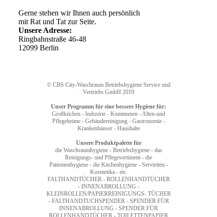
Gerne stehen wir Ihnen auch persönlich
mit Rat und Tat zur Seite.
Unsere Adresse:
Ringbahnstraße 46-48
12099 Berlin
© CBS City-Waschraum Betriebshygiene Service und
Vertriebs GmbH 2019
Unser Programm für eine bessere Hygiene für:
Großküchen - Industrie - Kommunen - Alten-und
Pflegeheime - Gebäudereinigung - Gastronomie -
Krankenhäuser - Haushalte
Unsere Produktpalette für
die Waschraumhygiene - Betriebshygiene - das
Reinigungs- und Pflegesortiment - die
Patientenhygiene - die Küchenhygiene - Servietten -
Kosmetika - etc.
FALTHANDTÜCHER - ROLLENHANDTÜCHER
- INNENABROLLUNG -
KLEINROLLEN/PAPIERREINIGUNGS- TÜCHER
- FALTHANDTUCHSPENDER - SPENDER FÜR
INNENABROLLUNG - SPENDER FÜR
ROLLENHANDTÜCHER - TOILETTENPAPIER