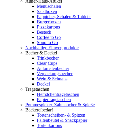
Außer-Haus-Artikel
Menüschalen
Salatboxen
Pappteller, Schalen & Tabletts
Burgerboxen
Pizzakartons
Besteck
Coffee to Go
Soup to Go
Nachhaltige Einwegprodukte
Becher & Deckel
Trinkbecher
Clear Cups
Automatenbecher
Verpackungsbecher
Wein & Schnaps
Deckel
Tragetaschen
Hemdchentragetaschen
Papiertragetaschen
Pommespieker, Zahnstocher & Spieße
Bäckereibedarf
Tortenscheiben- & Spitzen
Faltenbeutel & Snackpapier
Tortenkartons