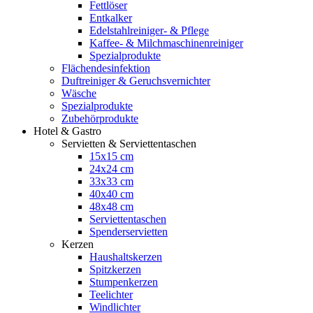
Fettlöser
Entkalker
Edelstahlreiniger- & Pflege
Kaffee- & Milchmaschinenreiniger
Spezialprodukte
Flächendesinfektion
Duftreiniger & Geruchsvernichter
Wäsche
Spezialprodukte
Zubehörprodukte
Hotel & Gastro
Servietten & Serviettentaschen
15x15 cm
24x24 cm
33x33 cm
40x40 cm
48x48 cm
Serviettentaschen
Spenderservietten
Kerzen
Haushaltskerzen
Spitzkerzen
Stumpenkerzen
Teelichter
Windlichter