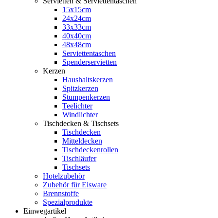
Servietten & Serviettentaschen
15x15cm
24x24cm
33x33cm
40x40cm
48x48cm
Serviettentaschen
Spenderservietten
Kerzen
Haushaltskerzen
Spitzkerzen
Stumpenkerzen
Teelichter
Windlichter
Tischdecken & Tischsets
Tischdecken
Mitteldecken
Tischdeckenrollen
Tischläufer
Tischsets
Hotelzubehör
Zubehör für Eisware
Brennstoffe
Spezialprodukte
Einwegartikel