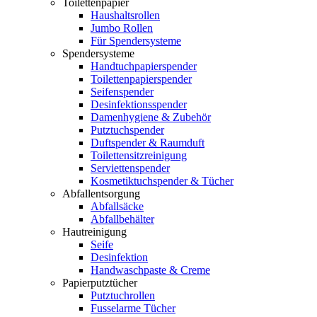
Toilettenpapier
Haushaltsrollen
Jumbo Rollen
Für Spendersysteme
Spendersysteme
Handtuchpapierspender
Toilettenpapierspender
Seifenspender
Desinfektionsspender
Damenhygiene & Zubehör
Putztuchspender
Duftspender & Raumduft
Toilettensitzreinigung
Serviettenspender
Kosmetiktuchspender & Tücher
Abfallentsorgung
Abfallsäcke
Abfallbehälter
Hautreinigung
Seife
Desinfektion
Handwaschpaste & Creme
Papierputztücher
Putztuchrollen
Fusselarme Tücher