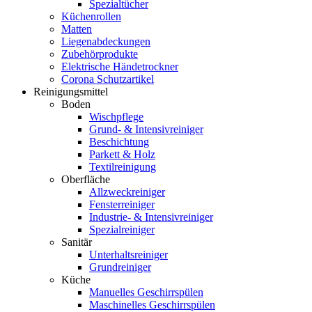
Spezialtücher
Küchenrollen
Matten
Liegenabdeckungen
Zubehörprodukte
Elektrische Händetrockner
Corona Schutzartikel
Reinigungsmittel
Boden
Wischpflege
Grund- & Intensivreiniger
Beschichtung
Parkett & Holz
Textilreinigung
Oberfläche
Allzweckreiniger
Fensterreiniger
Industrie- & Intensivreiniger
Spezialreiniger
Sanitär
Unterhaltsreiniger
Grundreiniger
Küche
Manuelles Geschirrspülen
Maschinelles Geschirrspülen