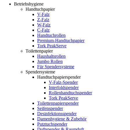
Betriebshygiene
Handtuchpapier
V-Falz
Z-Falz
W-Falz
C-Falz
Handtuchrollen
Premium-Handtuchpapier
Tork PeakServe
Toilettenpapier
Haushaltsrollen
Jumbo Rollen
Für Spendersysteme
Spendersysteme
Handtuchpapierspender
V-Falz-Spender
Interfoldspender
Rollenhandtuchspender
Tork PeakServe
Toilettenpapierspender
Seifenspender
Desinfektionsspender
Damenhygiene & Zubehör
Putztuchspender
Duftspender & Raumduft