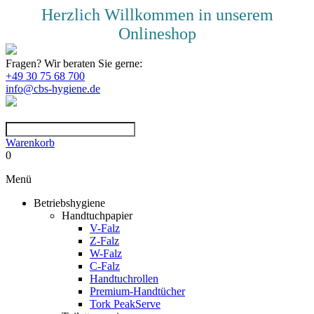
Herzlich Willkommen in unserem
Onlineshop
Fragen? Wir beraten Sie gerne:
+49 30 75 68 700
info@cbs-hygiene.de
Warenkorb
0
Menü
Betriebshygiene
Handtuchpapier
V-Falz
Z-Falz
W-Falz
C-Falz
Handtuchrollen
Premium-Handtücher
Tork PeakServe