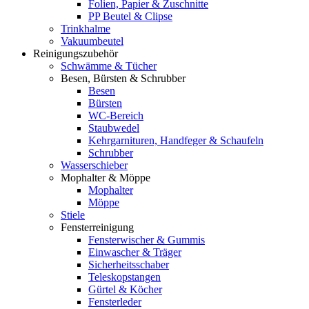
Folien, Papier & Zuschnitte
PP Beutel & Clipse
Trinkhalme
Vakuumbeutel
Reinigungszubehör
Schwämme & Tücher
Besen, Bürsten & Schrubber
Besen
Bürsten
WC-Bereich
Staubwedel
Kehrgarnituren, Handfeger & Schaufeln
Schrubber
Wasserschieber
Mophalter & Möppe
Mophalter
Möppe
Stiele
Fensterreinigung
Fensterwischer & Gummis
Einwascher & Träger
Sicherheitsschaber
Teleskopstangen
Gürtel & Köcher
Fensterleder