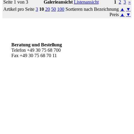
Seite 1 von 3
Galerieansicht
Listenansicht
1
2
3
»
Artikel pro Seite
3
10
20
50
100
Sortieren nach Bezeichnung
▲
▼
Preis
▲
▼
So erreichen Sie uns
Beratung und Bestellung
Telefon +49 30 75 68 700
Fax +49 30 75 68 70 11
Kundenservice
AGB
Versandkosten
Widerrufsrecht
Impressum
Ihr Weg zu uns