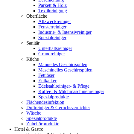
Parkett & Holz
Textilreinigung
Oberfläche
Allzweckreiniger
Fensterreiniger
Industrie- & Intensivreiniger
Spezialreiniger
Sanitär
Unterhaltsreiniger
Grundreiniger
Küche
Manuelles Geschirrspülen
Maschinelles Geschirrspülen
Fettlöser
Entkalker
Edelstahlreiniger- & Pflege
Kaffee- & Milchmaschinenreiniger
Spezialprodukte
Flächendesinfektion
Duftreiniger & Geruchsvernichter
Wäsche
Spezialprodukte
Zubehörprodukte
Hotel & Gastro