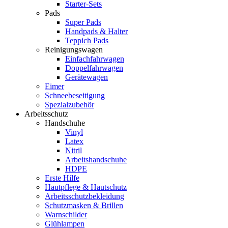
Starter-Sets
Pads
Super Pads
Handpads & Halter
Teppich Pads
Reinigungswagen
Einfachfahrwagen
Doppelfahrwagen
Gerätewagen
Eimer
Schneebeseitigung
Spezialzubehör
Arbeitsschutz
Handschuhe
Vinyl
Latex
Nitril
Arbeitshandschuhe
HDPE
Erste Hilfe
Hautpflege & Hautschutz
Arbeitsschutzbekleidung
Schutzmasken & Brillen
Warnschilder
Glühlampen