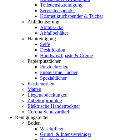
Toilettensitzreinigung
Serviettenspender
Kosmetiktuchspender & Tücher
Abfallentsorung
Abfallsäcke
Abfallbehälter
Hautreinigung
Seife
Desinfektion
Handwaschpaste & Creme
Papierputztücher
Putztuchrollen
Fusselarme Tücher
Spezialtücher
Küchenrollen
Matten
Liegenabdeckungen
Zubehörprodukte
Elektrische Händetrockner
Corona Schutzartikel
Reinigungsmittel
Boden
Wischpflege
Grund- & Intensivreiniger
Beschichtung