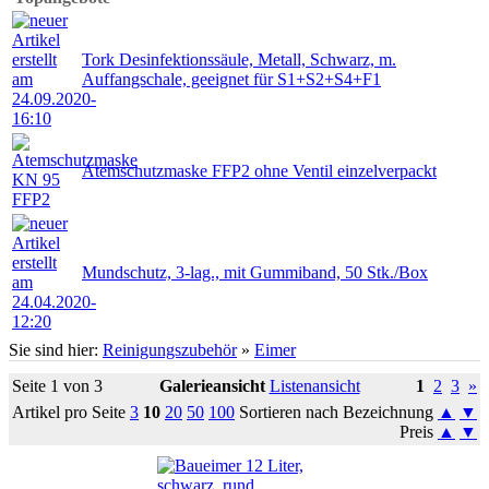
Tork Desinfektionssäule, Metall, Schwarz, m.
Auffangschale, geeignet für S1+S2+S4+F1
Atemschutzmaske FFP2 ohne Ventil einzelverpackt
Mundschutz, 3-lag., mit Gummiband, 50 Stk./Box
Sie sind hier:
Reinigungszubehör
»
Eimer
Seite 1 von 3
Galerieansicht
Listenansicht
1
2
3
»
Artikel pro Seite
3
10
20
50
100
Sortieren nach Bezeichnung
▲
▼
Preis
▲
▼