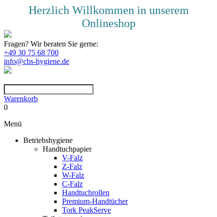
Herzlich Willkommen in unserem
Onlineshop
Fragen? Wir beraten Sie gerne:
+49 30 75 68 700
info@cbs-hygiene.de
Warenkorb
0
Menü
Betriebshygiene
Handtuchpapier
V-Falz
Z-Falz
W-Falz
C-Falz
Handtuchrollen
Premium-Handtücher
Tork PeakServe