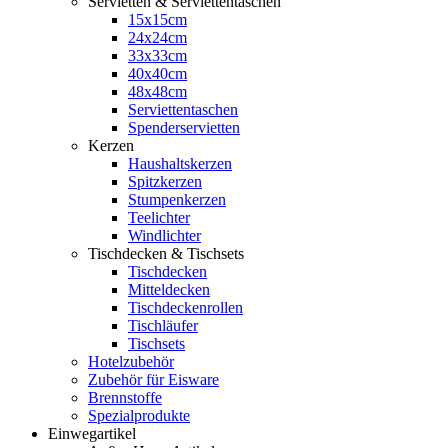
Servietten & Serviettentaschen
15x15cm
24x24cm
33x33cm
40x40cm
48x48cm
Serviettentaschen
Spenderservietten
Kerzen
Haushaltskerzen
Spitzkerzen
Stumpenkerzen
Teelichter
Windlichter
Tischdecken & Tischsets
Tischdecken
Mitteldecken
Tischdeckenrollen
Tischläufer
Tischsets
Hotelzubehör
Zubehör für Eisware
Brennstoffe
Spezialprodukte
Einwegartikel