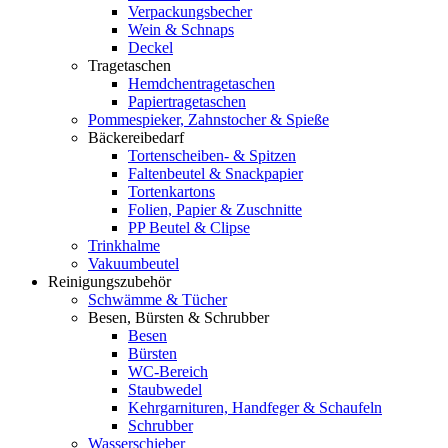
Verpackungsbecher
Wein & Schnaps
Deckel
Tragetaschen
Hemdchentragetaschen
Papiertragetaschen
Pommespieker, Zahnstocher & Spieße
Bäckereibedarf
Tortenscheiben- & Spitzen
Faltenbeutel & Snackpapier
Tortenkartons
Folien, Papier & Zuschnitte
PP Beutel & Clipse
Trinkhalme
Vakuumbeutel
Reinigungszubehör
Schwämme & Tücher
Besen, Bürsten & Schrubber
Besen
Bürsten
WC-Bereich
Staubwedel
Kehrgarnituren, Handfeger & Schaufeln
Schrubber
Wasserschieber