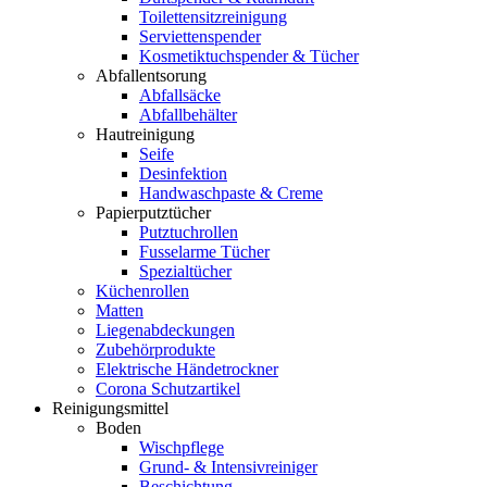
Toilettensitzreinigung
Serviettenspender
Kosmetiktuchspender & Tücher
Abfallentsorung
Abfallsäcke
Abfallbehälter
Hautreinigung
Seife
Desinfektion
Handwaschpaste & Creme
Papierputztücher
Putztuchrollen
Fusselarme Tücher
Spezialtücher
Küchenrollen
Matten
Liegenabdeckungen
Zubehörprodukte
Elektrische Händetrockner
Corona Schutzartikel
Reinigungsmittel
Boden
Wischpflege
Grund- & Intensivreiniger
Beschichtung