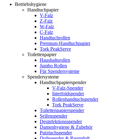
Betriebshygiene
Handtuchpapier
V-Falz
Z-Falz
W-Falz
C-Falz
Handtuchrollen
Premium-Handtuchpapier
Tork PeakServe
Toilettenpapier
Haushaltsrollen
Jumbo Rollen
Für Spendersysteme
Spendersysteme
Handtuchpapierspender
V-Falz-Spender
Interfoldspender
Rollenhandtuchspender
Tork PeakServe
Toilettenpapierspender
Seifenspender
Desinfektionsspender
Damenhygiene & Zubehör
Putztuchspender
Duftspender & Raumduft