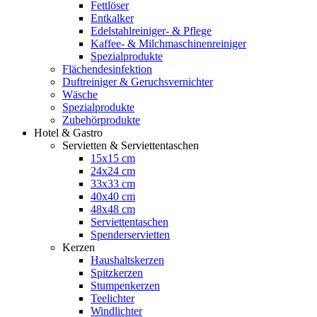
Fettlöser
Entkalker
Edelstahlreiniger- & Pflege
Kaffee- & Milchmaschinenreiniger
Spezialprodukte
Flächendesinfektion
Duftreiniger & Geruchsvernichter
Wäsche
Spezialprodukte
Zubehörprodukte
Hotel & Gastro
Servietten & Serviettentaschen
15x15 cm
24x24 cm
33x33 cm
40x40 cm
48x48 cm
Serviettentaschen
Spenderservietten
Kerzen
Haushaltskerzen
Spitzkerzen
Stumpenkerzen
Teelichter
Windlichter