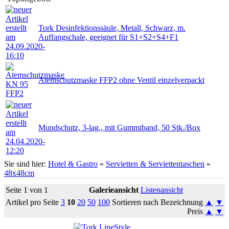
Tork Desinfektionssäule, Metall, Schwarz, m.
Auffangschale, geeignet für S1+S2+S4+F1
Atemschutzmaske FFP2 ohne Ventil einzelverpackt
Mundschutz, 3-lag., mit Gummiband, 50 Stk./Box
Sie sind hier:
Hotel & Gastro
»
Servietten & Serviettentaschen
»
48x48cm
Seite 1 von 1
Galerieansicht
Listenansicht
Artikel pro Seite
3
10
20
50
100
Sortieren nach Bezeichnung
▲
▼
Preis
▲
▼