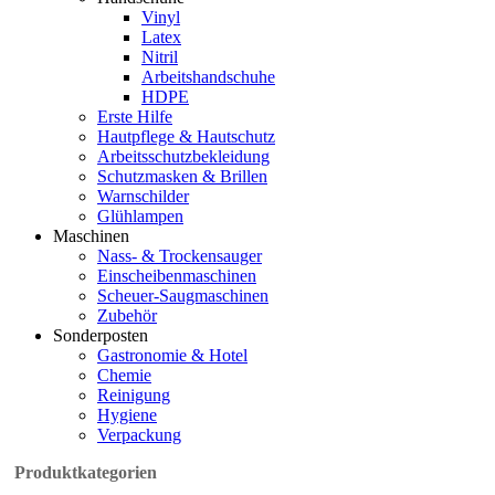
Vinyl
Latex
Nitril
Arbeitshandschuhe
HDPE
Erste Hilfe
Hautpflege & Hautschutz
Arbeitsschutzbekleidung
Schutzmasken & Brillen
Warnschilder
Glühlampen
Maschinen
Nass- & Trockensauger
Einscheibenmaschinen
Scheuer-Saugmaschinen
Zubehör
Sonderposten
Gastronomie & Hotel
Chemie
Reinigung
Hygiene
Verpackung
Produktkategorien