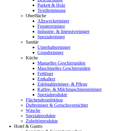
Parkett & Holz
Textilreinigung
Oberfläche
Allzweckreiniger
Fensterreiniger
Industrie- & Intensivreiniger
Spezialreiniger
Sanitär
Unterhaltsreiniger
Grundreiniger
Küche
Manuelles Geschirrspülen
Maschinelles Geschirrspülen
Fettlöser
Entkalker
Edelstahlreiniger- & Pflege
Kaffee- & Milchmaschinenreiniger
Spezialprodukte
Flächendesinfektion
Duftreiniger & Geruchsvernichter
Wäsche
Spezialprodukte
Zubehörprodukte
Hotel & Gastro