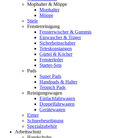
Mophalter & Möppe
Mophalter
Möppe
Stiele
Fensterreinigung
Fensterwischer & Gummis
Einwascher & Träger
Sicherheitsschaber
Teleskopstangen
Gürtel & Köcher
Fensterleder
Starter-Sets
Pads
Super Pads
Handpads & Halter
Teppich Pads
Reinigungswagen
Einfachfahrwagen
Doppelfahrwagen
Gerätewagen
Eimer
Schneebeseitigung
Spezialzubehör
Arbeitsschutz
Handschuhe