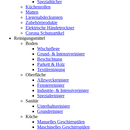
Spezialtücher
Küchenrollen
Matten
Liegenabdeckungen
Zubehörprodukte
Elektrische Händetrockner
Corona Schutzartikel
Reinigungsmittel
Boden
Wischpflege
Grund- & Intensivreiniger
Beschichtung
Parkett & Holz
Textilreinigung
Oberfläche
Allzweckreiniger
Fensterreiniger
Industrie- & Intensivreiniger
Spezialreiniger
Sanitär
Unterhaltsreiniger
Grundreiniger
Küche
Manuelles Geschirrspülen
Maschinelles Geschirrspülen