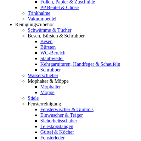
Folien, Papier & Zuschnitte
PP Beutel & Clipse
Trinkhalme
Vakuumbeutel
Reinigungszubehör
Schwämme & Tücher
Besen, Bürsten & Schrubber
Besen
Bürsten
WC-Bereich
Staubwedel
Kehrgarnituren, Handfeger & Schaufeln
Schrubber
Wasserschieber
Mophalter & Möppe
Mophalter
Möppe
Stiele
Fensterreinigung
Fensterwischer & Gummis
Einwascher & Träger
Sicherheitsschaber
Teleskopstangen
Gürtel & Köcher
Fensterleder