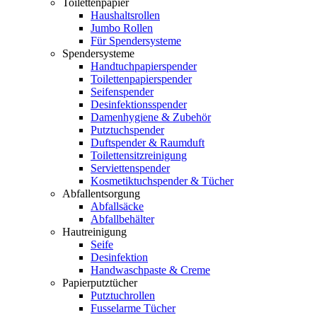
Toilettenpapier
Haushaltsrollen
Jumbo Rollen
Für Spendersysteme
Spendersysteme
Handtuchpapierspender
Toilettenpapierspender
Seifenspender
Desinfektionsspender
Damenhygiene & Zubehör
Putztuchspender
Duftspender & Raumduft
Toilettensitzreinigung
Serviettenspender
Kosmetiktuchspender & Tücher
Abfallentsorgung
Abfallsäcke
Abfallbehälter
Hautreinigung
Seife
Desinfektion
Handwaschpaste & Creme
Papierputztücher
Putztuchrollen
Fusselarme Tücher