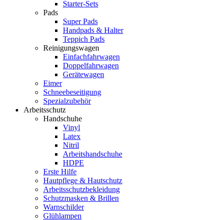
Starter-Sets
Pads
Super Pads
Handpads & Halter
Teppich Pads
Reinigungswagen
Einfachfahrwagen
Doppelfahrwagen
Gerätewagen
Eimer
Schneebeseitigung
Spezialzubehör
Arbeitsschutz
Handschuhe
Vinyl
Latex
Nitril
Arbeitshandschuhe
HDPE
Erste Hilfe
Hautpflege & Hautschutz
Arbeitsschutzbekleidung
Schutzmasken & Brillen
Warnschilder
Glühlampen