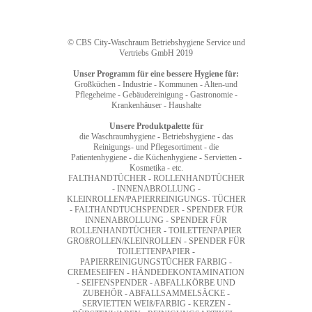
© CBS City-Waschraum Betriebshygiene Service und
Vertriebs GmbH 2019
Unser Programm für eine bessere Hygiene für:
Großküchen - Industrie - Kommunen - Alten-und
Pflegeheime - Gebäudereinigung - Gastronomie -
Krankenhäuser - Haushalte
Unsere Produktpalette für
die Waschraumhygiene - Betriebshygiene - das
Reinigungs- und Pflegesortiment - die
Patientenhygiene - die Küchenhygiene - Servietten -
Kosmetika - etc.
FALTHANDTÜCHER - ROLLENHANDTÜCHER
- INNENABROLLUNG -
KLEINROLLEN/PAPIERREINIGUNGS- TÜCHER
- FALTHANDTUCHSPENDER - SPENDER FÜR
INNENABROLLUNG - SPENDER FÜR
ROLLENHANDTÜCHER - TOILETTENPAPIER
GROßROLLEN/KLEINROLLEN - SPENDER FÜR
TOILETTENPAPIER -
PAPIERREINIGUNGSTÜCHER FARBIG -
CREMESEIFEN - HÄNDEDEKONTAMINATION
- SEIFENSPENDER - ABFALLKÖRBE UND
ZUBEHÖR - ABFALLSAMMELSÄCKE -
SERVIETTEN WEIß/FARBIG - KERZEN -