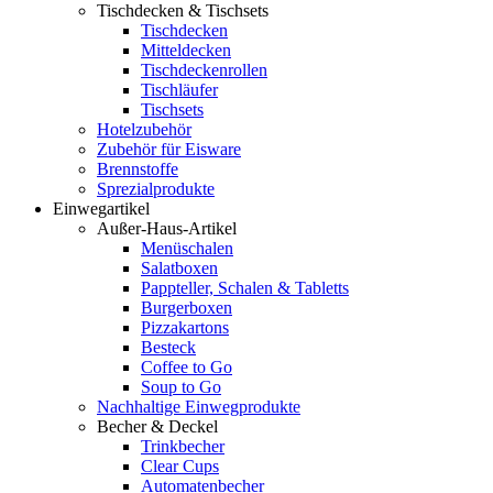
Tischdecken & Tischsets
Tischdecken
Mitteldecken
Tischdeckenrollen
Tischläufer
Tischsets
Hotelzubehör
Zubehör für Eisware
Brennstoffe
Sprezialprodukte
Einwegartikel
Außer-Haus-Artikel
Menüschalen
Salatboxen
Pappteller, Schalen & Tabletts
Burgerboxen
Pizzakartons
Besteck
Coffee to Go
Soup to Go
Nachhaltige Einwegprodukte
Becher & Deckel
Trinkbecher
Clear Cups
Automatenbecher