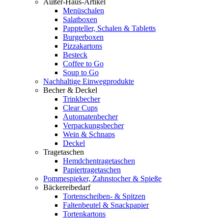
Außer-Haus-Artikel
Menüschalen
Salatboxen
Pappteller, Schalen & Tabletts
Burgerboxen
Pizzakartons
Besteck
Coffee to Go
Soup to Go
Nachhaltige Einwegprodukte
Becher & Deckel
Trinkbecher
Clear Cups
Automatenbecher
Verpackungsbecher
Wein & Schnaps
Deckel
Tragetaschen
Hemdchentragetaschen
Papiertragetaschen
Pommespieker, Zahnstocher & Spieße
Bäckereibedarf
Tortenscheiben- & Spitzen
Faltenbeutel & Snackpapier
Tortenkartons