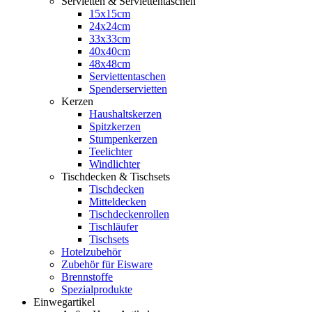
Servietten & Serviettentaschen
15x15cm
24x24cm
33x33cm
40x40cm
48x48cm
Serviettentaschen
Spenderservietten
Kerzen
Haushaltskerzen
Spitzkerzen
Stumpenkerzen
Teelichter
Windlichter
Tischdecken & Tischsets
Tischdecken
Mitteldecken
Tischdeckenrollen
Tischläufer
Tischsets
Hotelzubehör
Zubehör für Eisware
Brennstoffe
Spezialprodukte
Einwegartikel