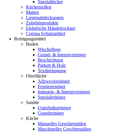
Spezialtücher
Küchenrollen
Matten
Liegenabdeckungen
Zubehörprodukte
Elektrische Händetrockner
Corona Schutzartikel
Reinigungsmittel
Boden
Wischpflege
Grund- & Intensivreiniger
Beschichtung
Parkett & Holz
Textilreinigung
Oberfläche
Allzweckreiniger
Fensterreiniger
Industrie- & Intensivreiniger
Spezialreiniger
Sanitär
Unterhaltsreiniger
Grundreiniger
Küche
Manuelles Geschirrspülen
Maschinelles Geschirrspülen