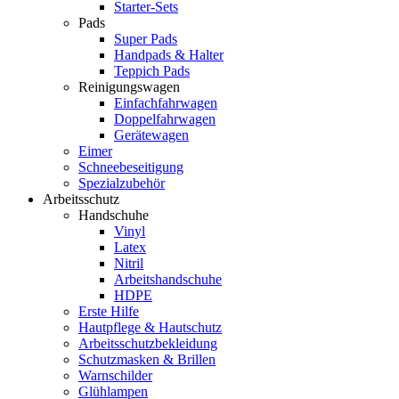
Starter-Sets
Pads
Super Pads
Handpads & Halter
Teppich Pads
Reinigungswagen
Einfachfahrwagen
Doppelfahrwagen
Gerätewagen
Eimer
Schneebeseitigung
Spezialzubehör
Arbeitsschutz
Handschuhe
Vinyl
Latex
Nitril
Arbeitshandschuhe
HDPE
Erste Hilfe
Hautpflege & Hautschutz
Arbeitsschutzbekleidung
Schutzmasken & Brillen
Warnschilder
Glühlampen