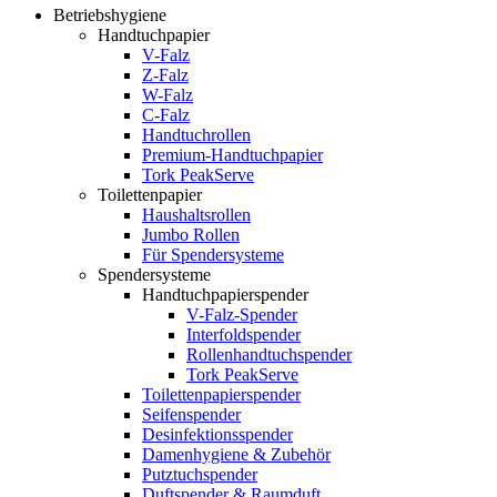
Betriebshygiene
Handtuchpapier
V-Falz
Z-Falz
W-Falz
C-Falz
Handtuchrollen
Premium-Handtuchpapier
Tork PeakServe
Toilettenpapier
Haushaltsrollen
Jumbo Rollen
Für Spendersysteme
Spendersysteme
Handtuchpapierspender
V-Falz-Spender
Interfoldspender
Rollenhandtuchspender
Tork PeakServe
Toilettenpapierspender
Seifenspender
Desinfektionsspender
Damenhygiene & Zubehör
Putztuchspender
Duftspender & Raumduft