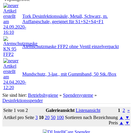
Tork Desinfektionssäule, Metall, Schwarz, m.
Auffangschale, geeignet für S1+S2+S4+F1
Atemschutzmaske FFP2 ohne Ventil einzelverpackt
Mundschutz, 3-lag., mit Gummiband, 50 Stk./Box
Sie sind hier:
Betriebshygiene
»
Spendersysteme
»
Desinfektionsspender
Seite 1 von 2
Galerieansicht
Listenansicht
1
2
»
Artikel pro Seite
3
10
20
50
100
Sortieren nach Bezeichnung
▲
▼
Preis
▲
▼