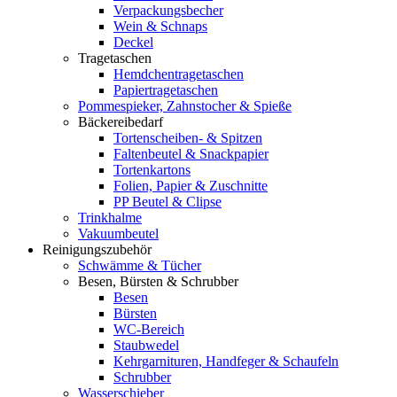
Verpackungsbecher
Wein & Schnaps
Deckel
Tragetaschen
Hemdchentragetaschen
Papiertragetaschen
Pommespieker, Zahnstocher & Spieße
Bäckereibedarf
Tortenscheiben- & Spitzen
Faltenbeutel & Snackpapier
Tortenkartons
Folien, Papier & Zuschnitte
PP Beutel & Clipse
Trinkhalme
Vakuumbeutel
Reinigungszubehör
Schwämme & Tücher
Besen, Bürsten & Schrubber
Besen
Bürsten
WC-Bereich
Staubwedel
Kehrgarnituren, Handfeger & Schaufeln
Schrubber
Wasserschieber