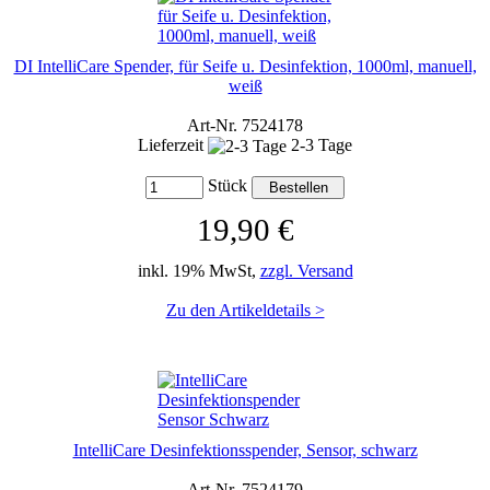
DI IntelliCare Spender, für Seife u. Desinfektion, 1000ml, manuell,
weiß
Art-Nr. 7524178
Lieferzeit
2-3 Tage
Stück
19,90 €
inkl. 19% MwSt,
zzgl. Versand
Zu den Artikeldetails >
IntelliCare Desinfektionsspender, Sensor, schwarz
Art-Nr. 7524179