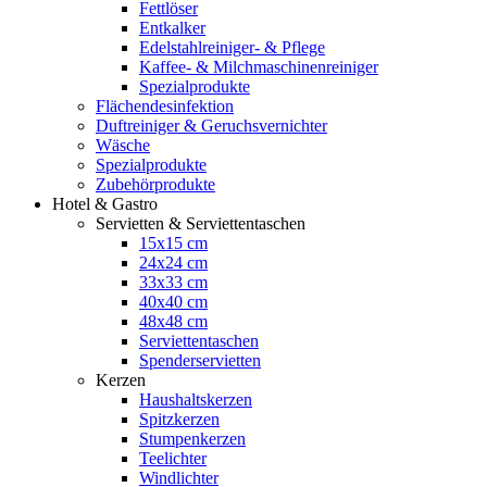
Fettlöser
Entkalker
Edelstahlreiniger- & Pflege
Kaffee- & Milchmaschinenreiniger
Spezialprodukte
Flächendesinfektion
Duftreiniger & Geruchsvernichter
Wäsche
Spezialprodukte
Zubehörprodukte
Hotel & Gastro
Servietten & Serviettentaschen
15x15 cm
24x24 cm
33x33 cm
40x40 cm
48x48 cm
Serviettentaschen
Spenderservietten
Kerzen
Haushaltskerzen
Spitzkerzen
Stumpenkerzen
Teelichter
Windlichter