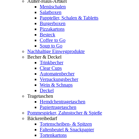
Außer-Haus-Artikel
Menüschalen
Salatboxen
Pappteller, Schalen & Tabletts
Burgerboxen
Pizzakartons
Besteck
Coffee to Go
Soup to Go
Nachhaltige Einwegprodukte
Becher & Deckel
Trinkbecher
Clear Cups
Automatenbecher
Verpackungsbecher
Wein & Schnaps
Deckel
Tragetaschen
Hemdchentragetaschen
Papiertragetaschen
Pommespieker, Zahnstocher & Spieße
Bäckereibedarf
Tortenscheiben- & Spitzen
Faltenbeutel & Snackpapier
Tortenkartons