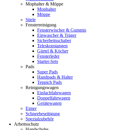
Mophalter & Möppe
Mophalter
Möppe
Stiele
Fensterreinigung
Fensterwischer & Gummis
Einwascher & Träger
Sicherheitsschaber
Teleskopstangen
Gürtel & Köcher
Fensterleder
Starter-Sets
Pads
Super Pads
Handpads & Halter
Teppich Pads
Reinigungswagen
Einfachfahrwagen
Doppelfahrwagen
Gerätewagen
Eimer
Schneebeseitigung
Spezialzubehör
Arbeitsschutz
Handschuhe