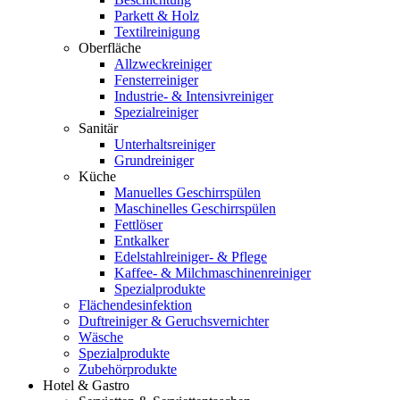
Parkett & Holz
Textilreinigung
Oberfläche
Allzweckreiniger
Fensterreiniger
Industrie- & Intensivreiniger
Spezialreiniger
Sanitär
Unterhaltsreiniger
Grundreiniger
Küche
Manuelles Geschirrspülen
Maschinelles Geschirrspülen
Fettlöser
Entkalker
Edelstahlreiniger- & Pflege
Kaffee- & Milchmaschinenreiniger
Spezialprodukte
Flächendesinfektion
Duftreiniger & Geruchsvernichter
Wäsche
Spezialprodukte
Zubehörprodukte
Hotel & Gastro