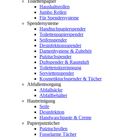
Toilettenpapier
Haushaltsrollen
Jumbo Rollen
Für Spendersysteme
Spendersysteme
Handtuchpapierspender
Toilettenpapierspender
Seifenspender
Desinfektionsspender
Damenhygiene & Zubehör
Putztuchspender
Duftspender & Raumduft
Toilettensitzreinigung
Serviettenspender
Kosmetiktuchspender & Tücher
Abfallentsorgung
Abfallsäcke
Abfallbehälter
Hautreinigung
Seife
Desinfektion
Handwaschpaste & Creme
Papierputztücher
Putztuchrollen
Fusselarme Tücher