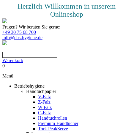
Herzlich Willkommen in unserem
Onlineshop
Fragen? Wir beraten Sie gerne:
+49 30 75 68 700
info@cbs-hygiene.de
Warenkorb
0
Menü
Betriebshygiene
Handtuchpapier
V-Falz
Z-Falz
W-Falz
C-Falz
Handtuchrollen
Premium-Handtücher
Tork PeakServe