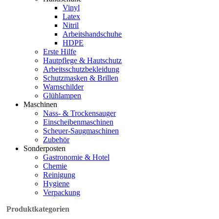
Vinyl
Latex
Nitril
Arbeitshandschuhe
HDPE
Erste Hilfe
Hautpflege & Hautschutz
Arbeitsschutzbekleidung
Schutzmasken & Brillen
Warnschilder
Glühlampen
Maschinen
Nass- & Trockensauger
Einscheibenmaschinen
Scheuer-Saugmaschinen
Zubehör
Sonderposten
Gastronomie & Hotel
Chemie
Reinigung
Hygiene
Verpackung
Produktkategorien