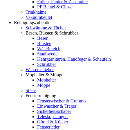
Folien, Papier & Zuschnitte
PP Beutel & Clipse
Trinkhalme
Vakuumbeutel
Reinigungszubehör
Schwämme & Tücher
Besen, Bürsten & Schrubber
Besen
Bürsten
WC-Bereich
Staubwedel
Kehrgarnituren, Handfeger & Schaufeln
Schrubber
Wasserschieber
Mophalter & Möppe
Mophalter
Möppe
Stiele
Fensterreinigung
Fensterwischer & Gummis
Einwascher & Träger
Sicherheitsschaber
Teleskopstangen
Gürtel & Köcher
Fensterleder