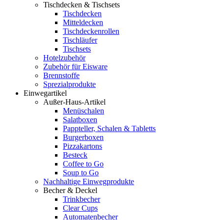
Tischdecken & Tischsets
Tischdecken
Mitteldecken
Tischdeckenrollen
Tischläufer
Tischsets
Hotelzubehör
Zubehör für Eisware
Brennstoffe
Sprezialprodukte
Einwegartikel
Außer-Haus-Artikel
Menüschalen
Salatboxen
Pappteller, Schalen & Tabletts
Burgerboxen
Pizzakartons
Besteck
Coffee to Go
Soup to Go
Nachhaltige Einwegprodukte
Becher & Deckel
Trinkbecher
Clear Cups
Automatenbecher