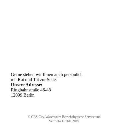
Kundenservice
AGB
Versandkosten
Widerrufsrecht
Impressum
Ihr Weg zu uns
Gerne stehen wir Ihnen auch persönlich
mit Rat und Tat zur Seite.
Unsere Adresse:
Ringbahnstraße 46-48
12099 Berlin
© CBS City-Waschraum Betriebshygiene Service und
Vertriebs GmbH 2019