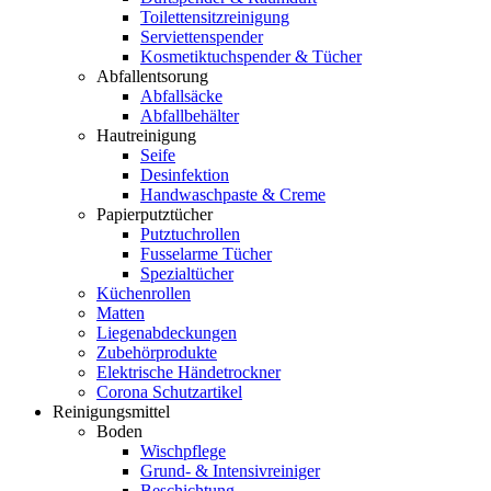
Toilettensitzreinigung
Serviettenspender
Kosmetiktuchspender & Tücher
Abfallentsorung
Abfallsäcke
Abfallbehälter
Hautreinigung
Seife
Desinfektion
Handwaschpaste & Creme
Papierputztücher
Putztuchrollen
Fusselarme Tücher
Spezialtücher
Küchenrollen
Matten
Liegenabdeckungen
Zubehörprodukte
Elektrische Händetrockner
Corona Schutzartikel
Reinigungsmittel
Boden
Wischpflege
Grund- & Intensivreiniger
Beschichtung