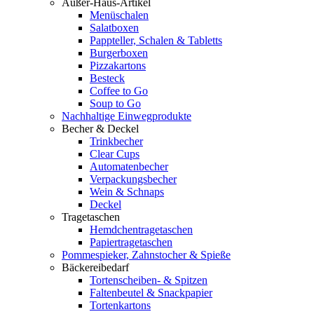
Außer-Haus-Artikel
Menüschalen
Salatboxen
Pappteller, Schalen & Tabletts
Burgerboxen
Pizzakartons
Besteck
Coffee to Go
Soup to Go
Nachhaltige Einwegprodukte
Becher & Deckel
Trinkbecher
Clear Cups
Automatenbecher
Verpackungsbecher
Wein & Schnaps
Deckel
Tragetaschen
Hemdchentragetaschen
Papiertragetaschen
Pommespieker, Zahnstocher & Spieße
Bäckereibedarf
Tortenscheiben- & Spitzen
Faltenbeutel & Snackpapier
Tortenkartons