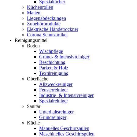
Spezialtücher
Küchenrollen
Matten
Liegenabdeckungen
Zubehörprodukte
Elektrische Händetrockner
Corona Schutzartikel
Reinigungsmittel
Boden
Wischpflege
Grund- & Intensivreiniger
Beschichtung
Parkett & Holz
Textilreinigung
Oberfläche
Allzweckreiniger
Fensterreiniger
Industrie- & Intensivreiniger
Spezialreiniger
Sanitär
Unterhaltsreiniger
Grundreiniger
Küche
Manuelles Geschirrspülen
Maschinelles Geschirrspülen