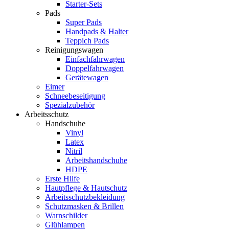
Starter-Sets
Pads
Super Pads
Handpads & Halter
Teppich Pads
Reinigungswagen
Einfachfahrwagen
Doppelfahrwagen
Gerätewagen
Eimer
Schneebeseitigung
Spezialzubehör
Arbeitsschutz
Handschuhe
Vinyl
Latex
Nitril
Arbeitshandschuhe
HDPE
Erste Hilfe
Hautpflege & Hautschutz
Arbeitsschutzbekleidung
Schutzmasken & Brillen
Warnschilder
Glühlampen