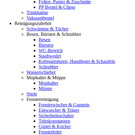
Folien, Papier & Zuschnitte
PP Beutel & Clipse
Trinkhalme
Vakuumbeutel
Reinigungszubehör
Schwämme & Tücher
Besen, Bürsten & Schrubber
Besen
Bürsten
WC-Bereich
Staubwedel
Kehrgarnituren, Handfeger & Schaufeln
Schrubber
Wasserschieber
Mophalter & Möppe
Mophalter
Möppe
Stiele
Fensterreinigung
Fensterwischer & Gummis
Einwascher & Träger
Sicherheitsschaber
Teleskopstangen
Gürtel & Köcher
Fensterleder