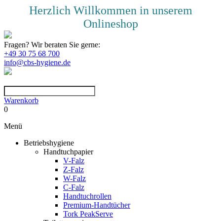
Herzlich Willkommen in unserem
Onlineshop
Fragen? Wir beraten Sie gerne:
+49 30 75 68 700
info@cbs-hygiene.de
Warenkorb
0
Menü
Betriebshygiene
Handtuchpapier
V-Falz
Z-Falz
W-Falz
C-Falz
Handtuchrollen
Premium-Handtücher
Tork PeakServe