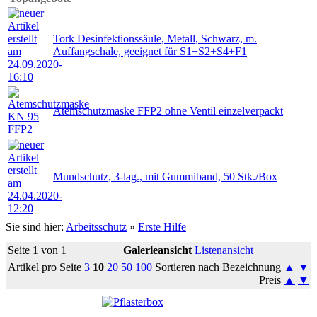
Tork Desinfektionssäule, Metall, Schwarz, m.
Auffangschale, geeignet für S1+S2+S4+F1
Atemschutzmaske FFP2 ohne Ventil einzelverpackt
Mundschutz, 3-lag., mit Gummiband, 50 Stk./Box
Sie sind hier:
Arbeitsschutz
»
Erste Hilfe
Seite 1 von 1
Galerieansicht
Listenansicht
Artikel pro Seite
3
10
20
50
100
Sortieren nach Bezeichnung
▲
▼
Preis
▲
▼