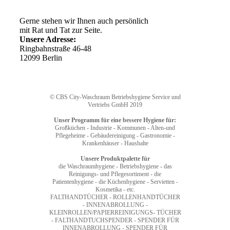
Ihr Weg zu uns
Gerne stehen wir Ihnen auch persönlich
mit Rat und Tat zur Seite.
Unsere Adresse:
Ringbahnstraße 46-48
12099 Berlin
© CBS City-Waschraum Betriebshygiene Service und
Vertriebs GmbH 2019
Unser Programm für eine bessere Hygiene für:
Großküchen - Industrie - Kommunen - Alten-und
Pflegeheime - Gebäudereinigung - Gastronomie -
Krankenhäuser - Haushalte
Unsere Produktpalette für
die Waschraumhygiene - Betriebshygiene - das
Reinigungs- und Pflegesortiment - die
Patientenhygiene - die Küchenhygiene - Servietten -
Kosmetika - etc.
FALTHANDTÜCHER - ROLLENHANDTÜCHER
- INNENABROLLUNG -
KLEINROLLEN/PAPIERREINIGUNGS- TÜCHER
- FALTHANDTUCHSPENDER - SPENDER FÜR
INNENABROLLUNG - SPENDER FÜR