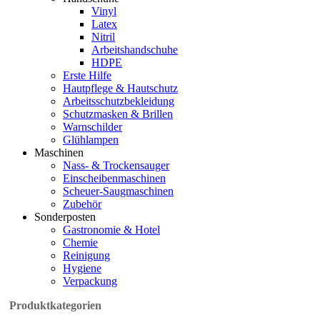
Vinyl
Latex
Nitril
Arbeitshandschuhe
HDPE
Erste Hilfe
Hautpflege & Hautschutz
Arbeitsschutzbekleidung
Schutzmasken & Brillen
Warnschilder
Glühlampen
Maschinen
Nass- & Trockensauger
Einscheibenmaschinen
Scheuer-Saugmaschinen
Zubehör
Sonderposten
Gastronomie & Hotel
Chemie
Reinigung
Hygiene
Verpackung
Produktkategorien