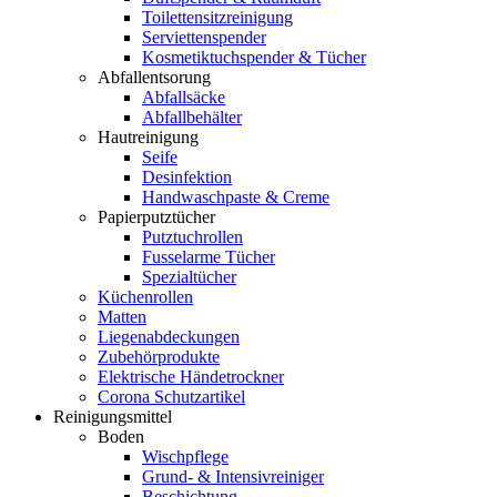
Toilettensitzreinigung
Serviettenspender
Kosmetiktuchspender & Tücher
Abfallentsorung
Abfallsäcke
Abfallbehälter
Hautreinigung
Seife
Desinfektion
Handwaschpaste & Creme
Papierputztücher
Putztuchrollen
Fusselarme Tücher
Spezialtücher
Küchenrollen
Matten
Liegenabdeckungen
Zubehörprodukte
Elektrische Händetrockner
Corona Schutzartikel
Reinigungsmittel
Boden
Wischpflege
Grund- & Intensivreiniger
Beschichtung