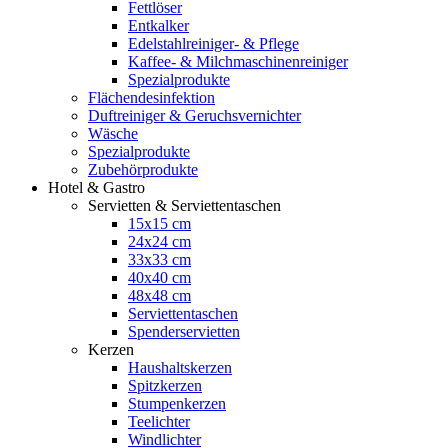
Fettlöser
Entkalker
Edelstahlreiniger- & Pflege
Kaffee- & Milchmaschinenreiniger
Spezialprodukte
Flächendesinfektion
Duftreiniger & Geruchsvernichter
Wäsche
Spezialprodukte
Zubehörprodukte
Hotel & Gastro
Servietten & Serviettentaschen
15x15 cm
24x24 cm
33x33 cm
40x40 cm
48x48 cm
Serviettentaschen
Spenderservietten
Kerzen
Haushaltskerzen
Spitzkerzen
Stumpenkerzen
Teelichter
Windlichter