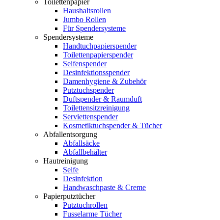
Toilettenpapier
Haushaltsrollen
Jumbo Rollen
Für Spendersysteme
Spendersysteme
Handtuchpapierspender
Toilettenpapierspender
Seifenspender
Desinfektionsspender
Damenhygiene & Zubehör
Putztuchspender
Duftspender & Raumduft
Toilettensitzreinigung
Serviettenspender
Kosmetiktuchspender & Tücher
Abfallentsorgung
Abfallsäcke
Abfallbehälter
Hautreinigung
Seife
Desinfektion
Handwaschpaste & Creme
Papierputztücher
Putztuchrollen
Fusselarme Tücher