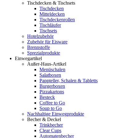
Tischdecken & Tischsets
Tischdecken
Mitteldecken
Tischdeckenrollen
Tischläufer
Tischsets
Hotelzubehör
Zubehör für Eisware
Brennstoffe
Sprezialprodukte
Einwegartikel
Außer-Haus-Artikel
Menüschalen
Salatboxen
Pappteller, Schalen & Tabletts
Burgerboxen
Pizzakartons
Besteck
Coffee to Go
Soup to Go
Nachhaltige Einwegprodukte
Becher & Deckel
Trinkbecher
Clear Cups
Automatenbecher