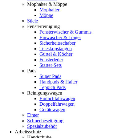
Mophalter & Möppe
Mophalter
Möppe
Stiele
Fensterreinigung
Fensterwischer & Gummis
Einwascher & Träger
Sicherheitsschaber
Teleskopstangen
Gürtel & Köcher
Fensterleder
Starter-Sets
Pads
Super Pads
Handpads & Halter
Teppich Pads
Reinigungswagen
Einfachfahrwagen
Doppelfahrwagen
Gerätewagen
Eimer
Schneebeseitigung
Spezialzubehör
Arbeitsschutz
Handschuhe