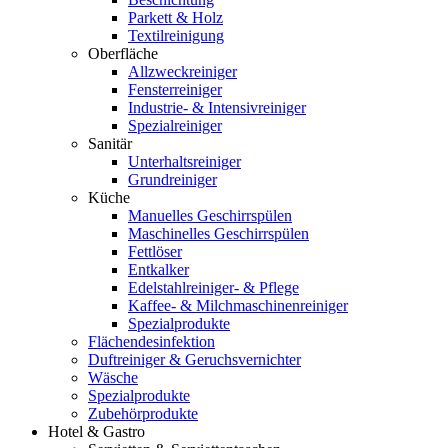
Parkett & Holz
Textilreinigung
Oberfläche
Allzweckreiniger
Fensterreiniger
Industrie- & Intensivreiniger
Spezialreiniger
Sanitär
Unterhaltsreiniger
Grundreiniger
Küche
Manuelles Geschirrspülen
Maschinelles Geschirrspülen
Fettlöser
Entkalker
Edelstahlreiniger- & Pflege
Kaffee- & Milchmaschinenreiniger
Spezialprodukte
Flächendesinfektion
Duftreiniger & Geruchsvernichter
Wäsche
Spezialprodukte
Zubehörprodukte
Hotel & Gastro