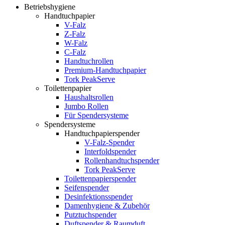
Betriebshygiene
Handtuchpapier
V-Falz
Z-Falz
W-Falz
C-Falz
Handtuchrollen
Premium-Handtuchpapier
Tork PeakServe
Toilettenpapier
Haushaltsrollen
Jumbo Rollen
Für Spendersysteme
Spendersysteme
Handtuchpapierspender
V-Falz-Spender
Interfoldspender
Rollenhandtuchspender
Tork PeakServe
Toilettenpapierspender
Seifenspender
Desinfektionsspender
Damenhygiene & Zubehör
Putztuchspender
Duftspender & Raumduft