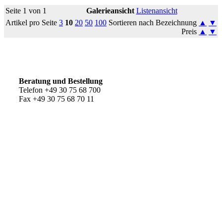
Seite 1 von 1
Galerieansicht
Listenansicht
Artikel pro Seite
3
10
20
50
100
Sortieren nach Bezeichnung
▲
▼
Preis
▲
▼
So erreichen Sie uns
Beratung und Bestellung
Telefon +49 30 75 68 700
Fax +49 30 75 68 70 11
Kundenservice
AGB
Versandkosten
Widerrufsrecht
Impressum