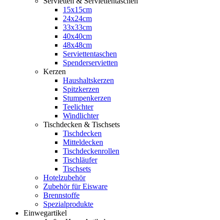
Servietten & Serviettentaschen
15x15cm
24x24cm
33x33cm
40x40cm
48x48cm
Serviettentaschen
Spenderservietten
Kerzen
Haushaltskerzen
Spitzkerzen
Stumpenkerzen
Teelichter
Windlichter
Tischdecken & Tischsets
Tischdecken
Mitteldecken
Tischdeckenrollen
Tischläufer
Tischsets
Hotelzubehör
Zubehör für Eisware
Brennstoffe
Spezialprodukte
Einwegartikel