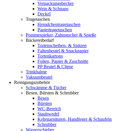
Verpackungsbecher
Wein & Schnaps
Deckel
Tragetaschen
Hemdchentragetaschen
Papiertragetaschen
Pommespieker, Zahnstocher & Spieße
Bäckereibedarf
Tortenscheiben- & Spitzen
Faltenbeutel & Snackpapier
Tortenkartons
Folien, Papier & Zuschnitte
PP Beutel & Clipse
Trinkhalme
Vakuumbeutel
Reinigungszubehör
Schwämme & Tücher
Besen, Bürsten & Schrubber
Besen
Bürsten
WC-Bereich
Staubwedel
Kehrgarnituren, Handfeger & Schaufeln
Schrubber
Wasserschieber