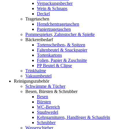
Verpackungsbecher
Wein & Schnaps
Deckel
Tragetaschen
Hemdchentragetaschen
Papiertragetaschen
Pommespieker, Zahnstocher & Spieße
Bäckereibedarf
Tortenscheiben- & Spitzen
Faltenbeutel & Snackpapier
Tortenkartons
Folien, Papier & Zuschnitte
PP Beutel & Clipse
Trinkhalme
Vakuumbeutel
Reinigungszubehör
Schwämme & Tücher
Besen, Bürsten & Schrubber
Besen
Bürsten
WC-Bereich
Staubwedel
Kehrgarnituren, Handfeger & Schaufeln
Schrubber
Wasserschieber