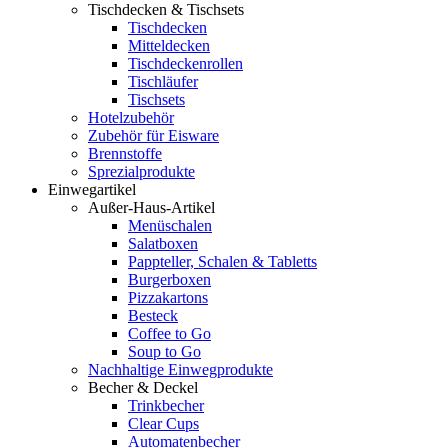
Tischdecken & Tischsets
Tischdecken
Mitteldecken
Tischdeckenrollen
Tischläufer
Tischsets
Hotelzubehör
Zubehör für Eisware
Brennstoffe
Sprezialprodukte
Einwegartikel
Außer-Haus-Artikel
Menüschalen
Salatboxen
Pappteller, Schalen & Tabletts
Burgerboxen
Pizzakartons
Besteck
Coffee to Go
Soup to Go
Nachhaltige Einwegprodukte
Becher & Deckel
Trinkbecher
Clear Cups
Automatenbecher