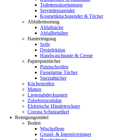
Toilettensitzreinigung
Serviettenspender
Kosmetiktuchspender & Tücher
Abfallentsorung
Abfallsäcke
Abfallbehälter
Hautreinigung
Seife
Desinfektion
Handwaschpaste & Creme
Papierputztücher
Putztuchrollen
Fusselarme Tücher
Spezialtücher
Küchenrollen
Matten
Liegenabdeckungen
Zubehörprodukte
Elektrische Händetrockner
Corona Schutzartikel
Reinigungsmittel
Boden
Wischpflege
Grund- & Intensivreiniger
Beschichtung