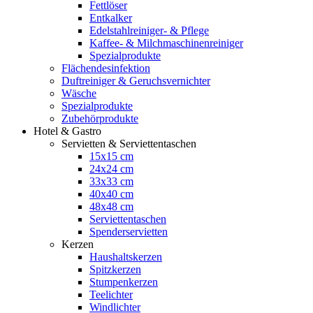
Fettlöser
Entkalker
Edelstahlreiniger- & Pflege
Kaffee- & Milchmaschinenreiniger
Spezialprodukte
Flächendesinfektion
Duftreiniger & Geruchsvernichter
Wäsche
Spezialprodukte
Zubehörprodukte
Hotel & Gastro
Servietten & Serviettentaschen
15x15 cm
24x24 cm
33x33 cm
40x40 cm
48x48 cm
Serviettentaschen
Spenderservietten
Kerzen
Haushaltskerzen
Spitzkerzen
Stumpenkerzen
Teelichter
Windlichter