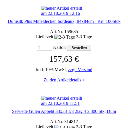
Dunisilk Plus Mitteldecken bordeaux, 84x84cm - Krt. 100Stck
Art-Nr. 159685
Lieferzeit
2-3 Tage
Karton
157,63 €
inkl. 19% MwSt,
zzgl. Versand
Zu den Artikeldetails >
Serviette Guten Appetit 33x33 1/8 2lag 4 x 300 Stk, Duni
Art-Nr. 314817
Lieferzeit
2-3 Tage