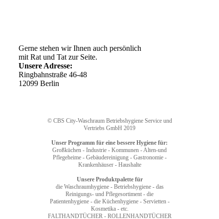
Ihr Weg zu uns
Gerne stehen wir Ihnen auch persönlich
mit Rat und Tat zur Seite.
Unsere Adresse:
Ringbahnstraße 46-48
12099 Berlin
© CBS City-Waschraum Betriebshygiene Service und
Vertriebs GmbH 2019
Unser Programm für eine bessere Hygiene für:
Großküchen - Industrie - Kommunen - Alten-und
Pflegeheime - Gebäudereinigung - Gastronomie -
Krankenhäuser - Haushalte
Unsere Produktpalette für
die Waschraumhygiene - Betriebshygiene - das
Reinigungs- und Pflegesortiment - die
Patientenhygiene - die Küchenhygiene - Servietten -
Kosmetika - etc.
FALTHANDTÜCHER - ROLLENHANDTÜCHER