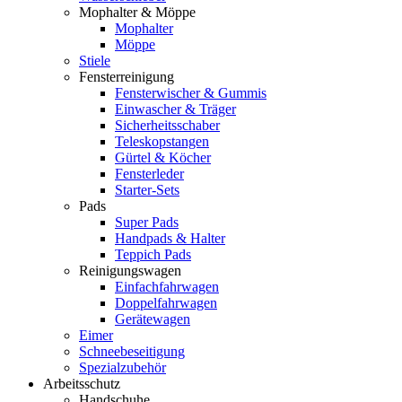
Mophalter & Möppe
Mophalter
Möppe
Stiele
Fensterreinigung
Fensterwischer & Gummis
Einwascher & Träger
Sicherheitsschaber
Teleskopstangen
Gürtel & Köcher
Fensterleder
Starter-Sets
Pads
Super Pads
Handpads & Halter
Teppich Pads
Reinigungswagen
Einfachfahrwagen
Doppelfahrwagen
Gerätewagen
Eimer
Schneebeseitigung
Spezialzubehör
Arbeitsschutz
Handschuhe