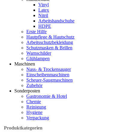
Vinyl
Latex
Nitril
Arbeitshandschuhe
HDPE
Erste Hilfe
Hautpflege & Hautschutz
Arbeitsschutzbekleidung
Schutzmasken & Brillen
Warnschilder
Glühlampen
Maschinen
Nass- & Trockensauger
Einscheibenmaschinen
Scheuer-Saugmaschinen
Zubehör
Sonderposten
Gastronomie & Hotel
Chemie
Reinigung
Hygiene
Verpackung
Produktkategorien