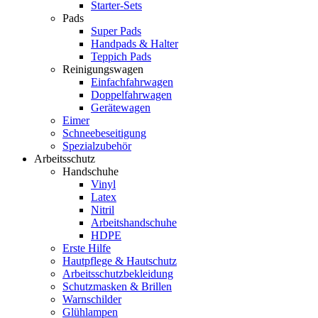
Starter-Sets
Pads
Super Pads
Handpads & Halter
Teppich Pads
Reinigungswagen
Einfachfahrwagen
Doppelfahrwagen
Gerätewagen
Eimer
Schneebeseitigung
Spezialzubehör
Arbeitsschutz
Handschuhe
Vinyl
Latex
Nitril
Arbeitshandschuhe
HDPE
Erste Hilfe
Hautpflege & Hautschutz
Arbeitsschutzbekleidung
Schutzmasken & Brillen
Warnschilder
Glühlampen