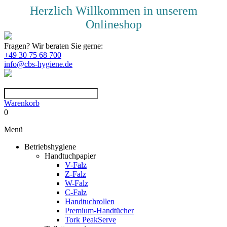
Herzlich Willkommen in unserem
Onlineshop
Fragen? Wir beraten Sie gerne:
+49 30 75 68 700
info@cbs-hygiene.de
Warenkorb
0
Menü
Betriebshygiene
Handtuchpapier
V-Falz
Z-Falz
W-Falz
C-Falz
Handtuchrollen
Premium-Handtücher
Tork PeakServe