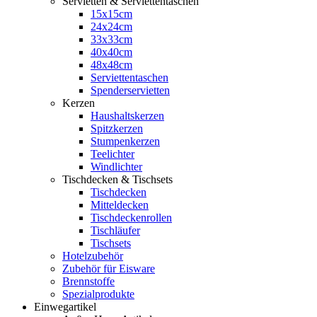
Servietten & Serviettentaschen
15x15cm
24x24cm
33x33cm
40x40cm
48x48cm
Serviettentaschen
Spenderservietten
Kerzen
Haushaltskerzen
Spitzkerzen
Stumpenkerzen
Teelichter
Windlichter
Tischdecken & Tischsets
Tischdecken
Mitteldecken
Tischdeckenrollen
Tischläufer
Tischsets
Hotelzubehör
Zubehör für Eisware
Brennstoffe
Spezialprodukte
Einwegartikel