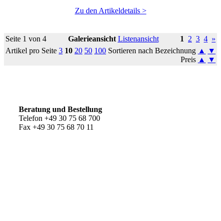
Zu den Artikeldetails >
Seite 1 von 4
Galerieansicht
Listenansicht
1
2
3
4
»
Artikel pro Seite
3
10
20
50
100
Sortieren nach Bezeichnung
▲
▼
Preis
▲
▼
So erreichen Sie uns
Beratung und Bestellung
Telefon +49 30 75 68 700
Fax +49 30 75 68 70 11
Kundenservice
AGB
Versandkosten
Widerrufsrecht
Impressum