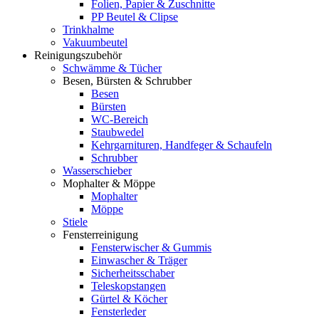
Folien, Papier & Zuschnitte
PP Beutel & Clipse
Trinkhalme
Vakuumbeutel
Reinigungszubehör
Schwämme & Tücher
Besen, Bürsten & Schrubber
Besen
Bürsten
WC-Bereich
Staubwedel
Kehrgarnituren, Handfeger & Schaufeln
Schrubber
Wasserschieber
Mophalter & Möppe
Mophalter
Möppe
Stiele
Fensterreinigung
Fensterwischer & Gummis
Einwascher & Träger
Sicherheitsschaber
Teleskopstangen
Gürtel & Köcher
Fensterleder