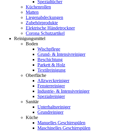
Spezialtücher
Küchenrollen
Matten
Liegenabdeckungen
Zubehörprodukte
Elektrische Händetrockner
Corona Schutzartikel
Reinigungsmittel
Boden
Wischpflege
Grund- & Intensivreiniger
Beschichtung
Parkett & Holz
Textilreinigung
Oberfläche
Allzweckreiniger
Fensterreiniger
Industrie- & Intensivreiniger
Spezialreiniger
Sanitär
Unterhaltsreiniger
Grundreiniger
Küche
Manuelles Geschirrspülen
Maschinelles Geschirrspülen