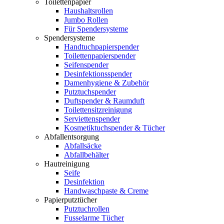
Toilettenpapier
Haushaltsrollen
Jumbo Rollen
Für Spendersysteme
Spendersysteme
Handtuchpapierspender
Toilettenpapierspender
Seifenspender
Desinfektionsspender
Damenhygiene & Zubehör
Putztuchspender
Duftspender & Raumduft
Toilettensitzreinigung
Serviettenspender
Kosmetiktuchspender & Tücher
Abfallentsorgung
Abfallsäcke
Abfallbehälter
Hautreinigung
Seife
Desinfektion
Handwaschpaste & Creme
Papierputztücher
Putztuchrollen
Fusselarme Tücher