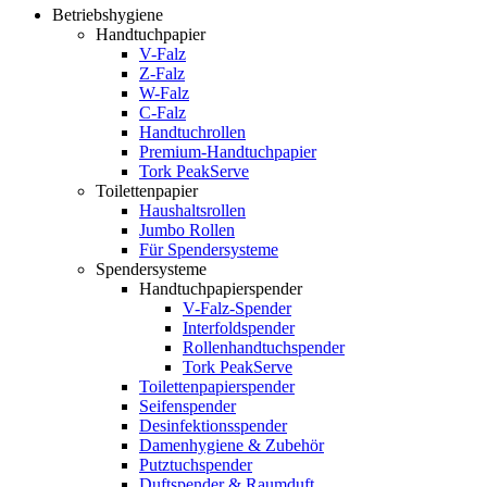
Betriebshygiene
Handtuchpapier
V-Falz
Z-Falz
W-Falz
C-Falz
Handtuchrollen
Premium-Handtuchpapier
Tork PeakServe
Toilettenpapier
Haushaltsrollen
Jumbo Rollen
Für Spendersysteme
Spendersysteme
Handtuchpapierspender
V-Falz-Spender
Interfoldspender
Rollenhandtuchspender
Tork PeakServe
Toilettenpapierspender
Seifenspender
Desinfektionsspender
Damenhygiene & Zubehör
Putztuchspender
Duftspender & Raumduft