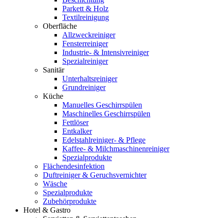
Parkett & Holz
Textilreinigung
Oberfläche
Allzweckreiniger
Fensterreiniger
Industrie- & Intensivreiniger
Spezialreiniger
Sanitär
Unterhaltsreiniger
Grundreiniger
Küche
Manuelles Geschirrspülen
Maschinelles Geschirrspülen
Fettlöser
Entkalker
Edelstahlreiniger- & Pflege
Kaffee- & Milchmaschinenreiniger
Spezialprodukte
Flächendesinfektion
Duftreiniger & Geruchsvernichter
Wäsche
Spezialprodukte
Zubehörprodukte
Hotel & Gastro