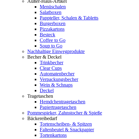
Außer-Haus-Artikel
Menüschalen
Salatboxen
Pappteller, Schalen & Tabletts
Burgerboxen
Pizzakartons
Besteck
Coffee to Go
Soup to Go
Nachhaltige Einwegprodukte
Becher & Deckel
Trinkbecher
Clear Cups
Automatenbecher
Verpackungsbecher
Wein & Schnaps
Deckel
Tragetaschen
Hemdchentragetaschen
Papiertragetaschen
Pommespieker, Zahnstocher & Spieße
Bäckereibedarf
Tortenscheiben- & Spitzen
Faltenbeutel & Snackpapier
Tortenkartons