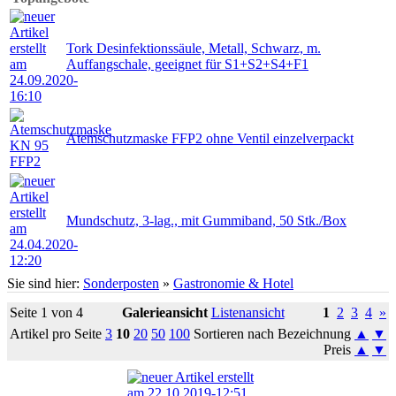
Tork Desinfektionssäule, Metall, Schwarz, m.
Auffangschale, geeignet für S1+S2+S4+F1
Atemschutzmaske FFP2 ohne Ventil einzelverpackt
Mundschutz, 3-lag., mit Gummiband, 50 Stk./Box
Sie sind hier:
Sonderposten
»
Gastronomie & Hotel
Seite 1 von 4
Galerieansicht
Listenansicht
1
2
3
4
»
Artikel pro Seite
3
10
20
50
100
Sortieren nach Bezeichnung
▲
▼
Preis
▲
▼