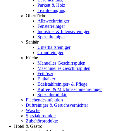
Parkett & Holz
Textilreinigung
Oberfläche
Allzweckreiniger
Fensterreiniger
Industrie- & Intensivreiniger
Spezialreiniger
Sanitär
Unterhaltsreiniger
Grundreiniger
Küche
Manuelles Geschirrspülen
Maschinelles Geschirrspülen
Fettlöser
Entkalker
Edelstahlreiniger- & Pflege
Kaffee- & Milchmaschinenreiniger
Spezialprodukte
Flächendesinfektion
Duftreiniger & Geruchsvernichter
Wäsche
Spezialprodukte
Zubehörprodukte
Hotel & Gastro