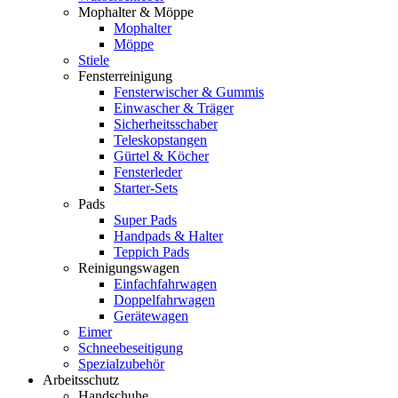
Mophalter & Möppe
Mophalter
Möppe
Stiele
Fensterreinigung
Fensterwischer & Gummis
Einwascher & Träger
Sicherheitsschaber
Teleskopstangen
Gürtel & Köcher
Fensterleder
Starter-Sets
Pads
Super Pads
Handpads & Halter
Teppich Pads
Reinigungswagen
Einfachfahrwagen
Doppelfahrwagen
Gerätewagen
Eimer
Schneebeseitigung
Spezialzubehör
Arbeitsschutz
Handschuhe