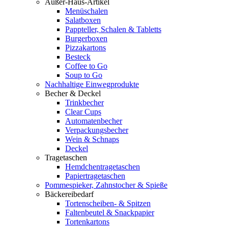
Außer-Haus-Artikel
Menüschalen
Salatboxen
Pappteller, Schalen & Tabletts
Burgerboxen
Pizzakartons
Besteck
Coffee to Go
Soup to Go
Nachhaltige Einwegprodukte
Becher & Deckel
Trinkbecher
Clear Cups
Automatenbecher
Verpackungsbecher
Wein & Schnaps
Deckel
Tragetaschen
Hemdchentragetaschen
Papiertragetaschen
Pommespieker, Zahnstocher & Spieße
Bäckereibedarf
Tortenscheiben- & Spitzen
Faltenbeutel & Snackpapier
Tortenkartons