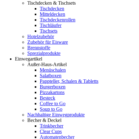
Tischdecken & Tischsets
Tischdecken
Mitteldecken
Tischdeckenrollen
Tischläufer
Tischsets
Hotelzubehör
Zubehör für Eisware
Brennstoffe
Sprezialprodukte
Einwegartikel
Außer-Haus-Artikel
Menüschalen
Salatboxen
Pappteller, Schalen & Tabletts
Burgerboxen
Pizzakartons
Besteck
Coffee to Go
Soup to Go
Nachhaltige Einwegprodukte
Becher & Deckel
Trinkbecher
Clear Cups
Automatenbecher