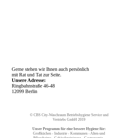
Kundenservice
AGB
Versandkosten
Widerrufsrecht
Impressum
Ihr Weg zu uns
Gerne stehen wir Ihnen auch persönlich
mit Rat und Tat zur Seite.
Unsere Adresse:
Ringbahnstraße 46-48
12099 Berlin
© CBS City-Waschraum Betriebshygiene Service und
Vertriebs GmbH 2019
Unser Programm für eine bessere Hygiene für:
Großküchen - Industrie - Kommunen - Alten-und
Pflegeheime - Gebäudereinigung - Gastronomie -