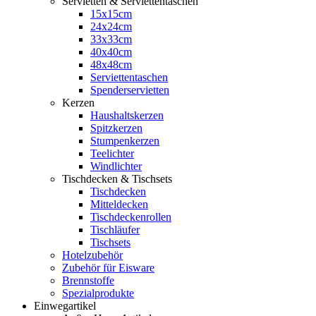
Servietten & Serviettentaschen
15x15cm
24x24cm
33x33cm
40x40cm
48x48cm
Serviettentaschen
Spenderservietten
Kerzen
Haushaltskerzen
Spitzkerzen
Stumpenkerzen
Teelichter
Windlichter
Tischdecken & Tischsets
Tischdecken
Mitteldecken
Tischdeckenrollen
Tischläufer
Tischsets
Hotelzubehör
Zubehör für Eisware
Brennstoffe
Spezialprodukte
Einwegartikel