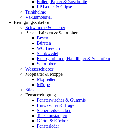
Folien, Papier & Zuschnitte
PP Beutel & Clipse
Trinkhalme
Vakuumbeutel
Reinigungszubehör
Schwämme & Tücher
Besen, Bürsten & Schrubber
Besen
Bürsten
WC-Bereich
Staubwedel
Kehrgarnituren, Handfeger & Schaufeln
Schrubber
Wasserschieber
Mophalter & Möppe
Mophalter
Möppe
Stiele
Fensterreinigung
Fensterwischer & Gummis
Einwascher & Träger
Sicherheitsschaber
Teleskopstangen
Gürtel & Köcher
Fensterleder