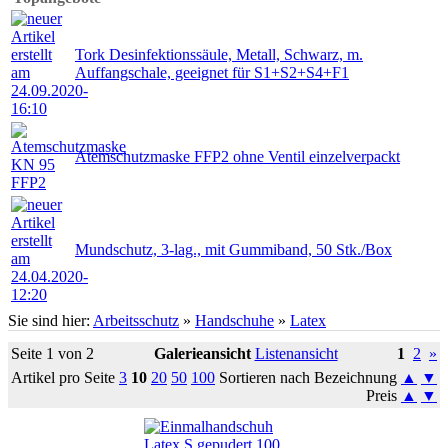
Tork Desinfektionssäule, Metall, Schwarz, m.
Auffangschale, geeignet für S1+S2+S4+F1
Atemschutzmaske FFP2 ohne Ventil einzelverpackt
Mundschutz, 3-lag., mit Gummiband, 50 Stk./Box
Sie sind hier:
Arbeitsschutz
»
Handschuhe
»
Latex
Seite 1 von 2
Galerieansicht
Listenansicht
1
2
»
Artikel pro Seite
3
10
20
50
100
Sortieren nach Bezeichnung
▲
▼
Preis
▲
▼