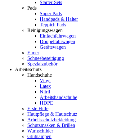
Starter-Sets
Pads
Super Pads
Handpads & Halter
Teppich Pads
Reinigungswagen
Einfachfahrwagen
Doppelfahrwagen
Gerätewagen
Eimer
Schneebeseitigung
Spezialzubehör
Arbeitsschutz
Handschuhe
Vinyl
Latex
Nitril
Arbeitshandschuhe
HDPE
Erste Hilfe
Hautpflege & Hautschutz
Arbeitsschutzbekleidung
Schutzmasken & Brillen
Warnschilder
Glühlampen