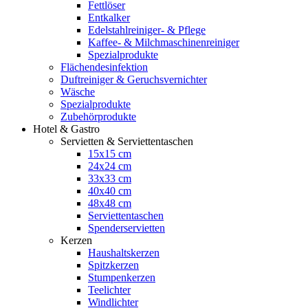
Fettlöser
Entkalker
Edelstahlreiniger- & Pflege
Kaffee- & Milchmaschinenreiniger
Spezialprodukte
Flächendesinfektion
Duftreiniger & Geruchsvernichter
Wäsche
Spezialprodukte
Zubehörprodukte
Hotel & Gastro
Servietten & Serviettentaschen
15x15 cm
24x24 cm
33x33 cm
40x40 cm
48x48 cm
Serviettentaschen
Spenderservietten
Kerzen
Haushaltskerzen
Spitzkerzen
Stumpenkerzen
Teelichter
Windlichter