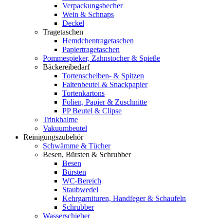
Verpackungsbecher
Wein & Schnaps
Deckel
Tragetaschen
Hemdchentragetaschen
Papiertragetaschen
Pommespieker, Zahnstocher & Spieße
Bäckereibedarf
Tortenscheiben- & Spitzen
Faltenbeutel & Snackpapier
Tortenkartons
Folien, Papier & Zuschnitte
PP Beutel & Clipse
Trinkhalme
Vakuumbeutel
Reinigungszubehör
Schwämme & Tücher
Besen, Bürsten & Schrubber
Besen
Bürsten
WC-Bereich
Staubwedel
Kehrgarnituren, Handfeger & Schaufeln
Schrubber
Wasserschieber