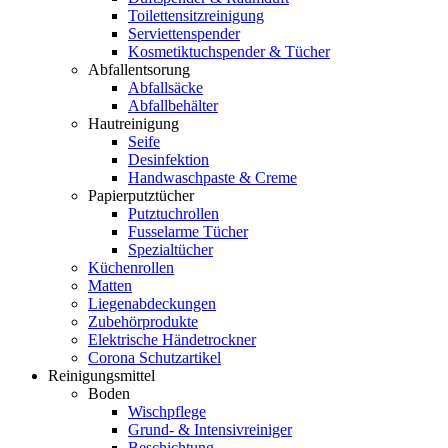
Toilettensitzreinigung
Serviettenspender
Kosmetiktuchspender & Tücher
Abfallentsorung
Abfallsäcke
Abfallbehälter
Hautreinigung
Seife
Desinfektion
Handwaschpaste & Creme
Papierputztücher
Putztuchrollen
Fusselarme Tücher
Spezialtücher
Küchenrollen
Matten
Liegenabdeckungen
Zubehörprodukte
Elektrische Händetrockner
Corona Schutzartikel
Reinigungsmittel
Boden
Wischpflege
Grund- & Intensivreiniger
Beschichtung