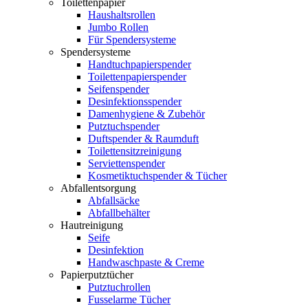
Toilettenpapier
Haushaltsrollen
Jumbo Rollen
Für Spendersysteme
Spendersysteme
Handtuchpapierspender
Toilettenpapierspender
Seifenspender
Desinfektionsspender
Damenhygiene & Zubehör
Putztuchspender
Duftspender & Raumduft
Toilettensitzreinigung
Serviettenspender
Kosmetiktuchspender & Tücher
Abfallentsorgung
Abfallsäcke
Abfallbehälter
Hautreinigung
Seife
Desinfektion
Handwaschpaste & Creme
Papierputztücher
Putztuchrollen
Fusselarme Tücher