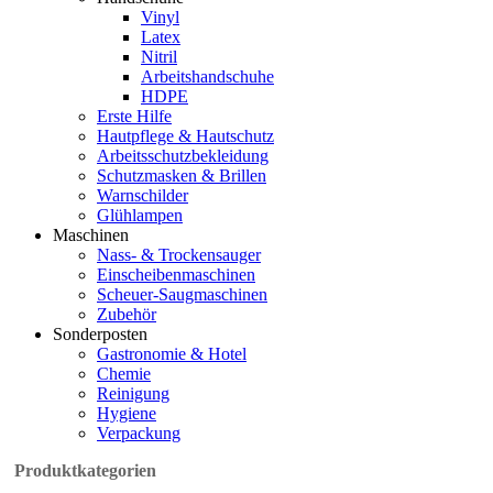
Vinyl
Latex
Nitril
Arbeitshandschuhe
HDPE
Erste Hilfe
Hautpflege & Hautschutz
Arbeitsschutzbekleidung
Schutzmasken & Brillen
Warnschilder
Glühlampen
Maschinen
Nass- & Trockensauger
Einscheibenmaschinen
Scheuer-Saugmaschinen
Zubehör
Sonderposten
Gastronomie & Hotel
Chemie
Reinigung
Hygiene
Verpackung
Produktkategorien