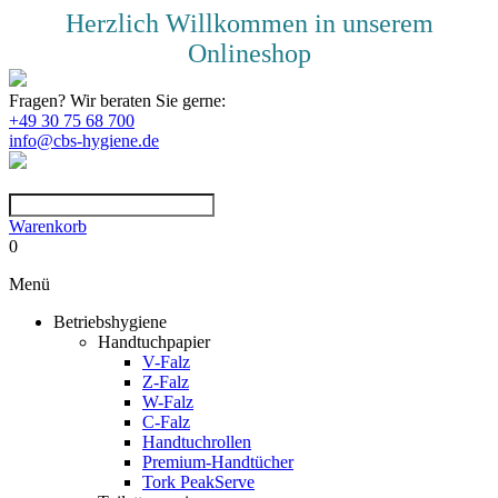
Herzlich Willkommen in unserem
Onlineshop
Fragen? Wir beraten Sie gerne:
+49 30 75 68 700
info@cbs-hygiene.de
Warenkorb
0
Menü
Betriebshygiene
Handtuchpapier
V-Falz
Z-Falz
W-Falz
C-Falz
Handtuchrollen
Premium-Handtücher
Tork PeakServe