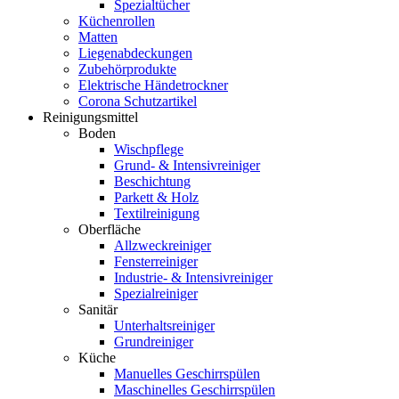
Spezialtücher
Küchenrollen
Matten
Liegenabdeckungen
Zubehörprodukte
Elektrische Händetrockner
Corona Schutzartikel
Reinigungsmittel
Boden
Wischpflege
Grund- & Intensivreiniger
Beschichtung
Parkett & Holz
Textilreinigung
Oberfläche
Allzweckreiniger
Fensterreiniger
Industrie- & Intensivreiniger
Spezialreiniger
Sanitär
Unterhaltsreiniger
Grundreiniger
Küche
Manuelles Geschirrspülen
Maschinelles Geschirrspülen