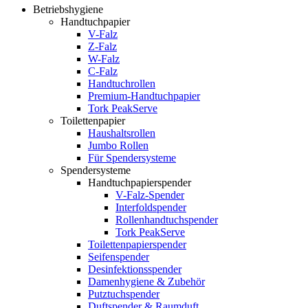
Betriebshygiene
Handtuchpapier
V-Falz
Z-Falz
W-Falz
C-Falz
Handtuchrollen
Premium-Handtuchpapier
Tork PeakServe
Toilettenpapier
Haushaltsrollen
Jumbo Rollen
Für Spendersysteme
Spendersysteme
Handtuchpapierspender
V-Falz-Spender
Interfoldspender
Rollenhandtuchspender
Tork PeakServe
Toilettenpapierspender
Seifenspender
Desinfektionsspender
Damenhygiene & Zubehör
Putztuchspender
Duftspender & Raumduft