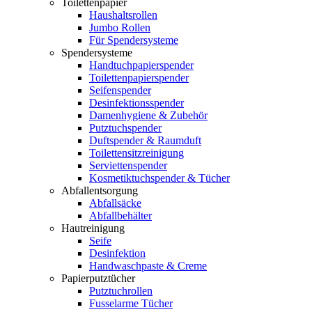
Toilettenpapier
Haushaltsrollen
Jumbo Rollen
Für Spendersysteme
Spendersysteme
Handtuchpapierspender
Toilettenpapierspender
Seifenspender
Desinfektionsspender
Damenhygiene & Zubehör
Putztuchspender
Duftspender & Raumduft
Toilettensitzreinigung
Serviettenspender
Kosmetiktuchspender & Tücher
Abfallentsorgung
Abfallsäcke
Abfallbehälter
Hautreinigung
Seife
Desinfektion
Handwaschpaste & Creme
Papierputztücher
Putztuchrollen
Fusselarme Tücher