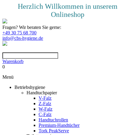
Herzlich Willkommen in unserem
Onlineshop
Fragen? Wir beraten Sie gerne:
+49 30 75 68 700
info@cbs-hygiene.de
Warenkorb
0
Menü
Betriebshygiene
Handtuchpapier
V-Falz
Z-Falz
W-Falz
C-Falz
Handtuchrollen
Premium-Handtücher
Tork PeakServe