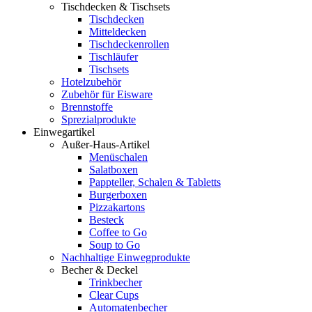
Tischdecken & Tischsets
Tischdecken
Mitteldecken
Tischdeckenrollen
Tischläufer
Tischsets
Hotelzubehör
Zubehör für Eisware
Brennstoffe
Sprezialprodukte
Einwegartikel
Außer-Haus-Artikel
Menüschalen
Salatboxen
Pappteller, Schalen & Tabletts
Burgerboxen
Pizzakartons
Besteck
Coffee to Go
Soup to Go
Nachhaltige Einwegprodukte
Becher & Deckel
Trinkbecher
Clear Cups
Automatenbecher