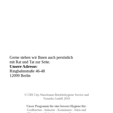
Kundenservice
AGB
Versandkosten
Widerrufsrecht
Impressum
Ihr Weg zu uns
Gerne stehen wir Ihnen auch persönlich
mit Rat und Tat zur Seite.
Unsere Adresse:
Ringbahnstraße 46-48
12099 Berlin
© CBS City-Waschraum Betriebshygiene Service und
Vertriebs GmbH 2019
Unser Programm für eine bessere Hygiene für:
Großküchen - Industrie - Kommunen - Alten-und