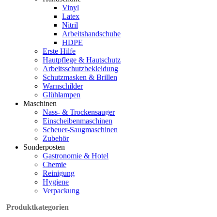
Vinyl
Latex
Nitril
Arbeitshandschuhe
HDPE
Erste Hilfe
Hautpflege & Hautschutz
Arbeitsschutzbekleidung
Schutzmasken & Brillen
Warnschilder
Glühlampen
Maschinen
Nass- & Trockensauger
Einscheibenmaschinen
Scheuer-Saugmaschinen
Zubehör
Sonderposten
Gastronomie & Hotel
Chemie
Reinigung
Hygiene
Verpackung
Produktkategorien