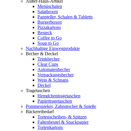
Außer-Haus-Artikel
Menüschalen
Salatboxen
Pappteller, Schalen & Tabletts
Burgerboxen
Pizzakartons
Besteck
Coffee to Go
Soup to Go
Nachhaltige Einwegprodukte
Becher & Deckel
Trinkbecher
Clear Cups
Automatenbecher
Verpackungsbecher
Wein & Schnaps
Deckel
Tragetaschen
Hemdchentragetaschen
Papiertragetaschen
Pommespieker, Zahnstocher & Spieße
Bäckereibedarf
Tortenscheiben- & Spitzen
Faltenbeutel & Snackpapier
Tortenkartons