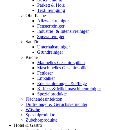
Parkett & Holz
Textilreinigung
Oberfläche
Allzweckreiniger
Fensterreiniger
Industrie- & Intensivreiniger
Spezialreiniger
Sanitär
Unterhaltsreiniger
Grundreiniger
Küche
Manuelles Geschirrspülen
Maschinelles Geschirrspülen
Fettlöser
Entkalker
Edelstahlreiniger- & Pflege
Kaffee- & Milchmaschinenreiniger
Spezialprodukte
Flächendesinfektion
Duftreiniger & Geruchsvernichter
Wäsche
Spezialprodukte
Zubehörprodukte
Hotel & Gastro