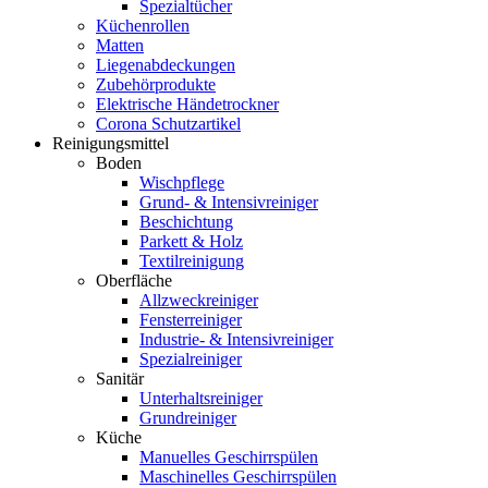
Spezialtücher
Küchenrollen
Matten
Liegenabdeckungen
Zubehörprodukte
Elektrische Händetrockner
Corona Schutzartikel
Reinigungsmittel
Boden
Wischpflege
Grund- & Intensivreiniger
Beschichtung
Parkett & Holz
Textilreinigung
Oberfläche
Allzweckreiniger
Fensterreiniger
Industrie- & Intensivreiniger
Spezialreiniger
Sanitär
Unterhaltsreiniger
Grundreiniger
Küche
Manuelles Geschirrspülen
Maschinelles Geschirrspülen