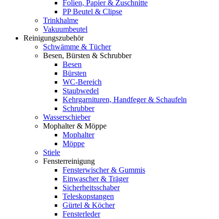
Folien, Papier & Zuschnitte
PP Beutel & Clipse
Trinkhalme
Vakuumbeutel
Reinigungszubehör
Schwämme & Tücher
Besen, Bürsten & Schrubber
Besen
Bürsten
WC-Bereich
Staubwedel
Kehrgarnituren, Handfeger & Schaufeln
Schrubber
Wasserschieber
Mophalter & Möppe
Mophalter
Möppe
Stiele
Fensterreinigung
Fensterwischer & Gummis
Einwascher & Träger
Sicherheitsschaber
Teleskopstangen
Gürtel & Köcher
Fensterleder