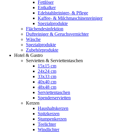
Fettlöser
Entkalker
Edelstahlreiniger- & Pflege
Kaffee- & Milchmaschinenreiniger
Spezialprodukte
Flächendesinfektion
Duftreiniger & Geruchsvernichter
Wäsche
Spezialprodukte
Zubehörprodukte
Hotel & Gastro
Servietten & Serviettentaschen
15x15 cm
24x24 cm
33x33 cm
40x40 cm
48x48 cm
Serviettentaschen
Spenderservietten
Kerzen
Haushaltskerzen
Spitzkerzen
Stumpenkerzen
Teelichter
Windlichter