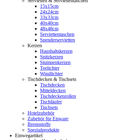
Servietten & Serviettentaschen
15x15cm
24x24cm
33x33cm
40x40cm
48x48cm
Serviettentaschen
Spenderservietten
Kerzen
Haushaltskerzen
Spitzkerzen
Stumpenkerzen
Teelichter
Windlichter
Tischdecken & Tischsets
Tischdecken
Mitteldecken
Tischdeckenrollen
Tischläufer
Tischsets
Hotelzubehör
Zubehör für Eisware
Brennstoffe
Spezialprodukte
Einwegartikel