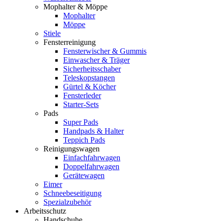
Mophalter & Möppe
Mophalter
Möppe
Stiele
Fensterreinigung
Fensterwischer & Gummis
Einwascher & Träger
Sicherheitsschaber
Teleskopstangen
Gürtel & Köcher
Fensterleder
Starter-Sets
Pads
Super Pads
Handpads & Halter
Teppich Pads
Reinigungswagen
Einfachfahrwagen
Doppelfahrwagen
Gerätewagen
Eimer
Schneebeseitigung
Spezialzubehör
Arbeitsschutz
Handschuhe