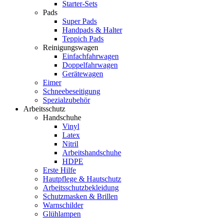
Starter-Sets
Pads
Super Pads
Handpads & Halter
Teppich Pads
Reinigungswagen
Einfachfahrwagen
Doppelfahrwagen
Gerätewagen
Eimer
Schneebeseitigung
Spezialzubehör
Arbeitsschutz
Handschuhe
Vinyl
Latex
Nitril
Arbeitshandschuhe
HDPE
Erste Hilfe
Hautpflege & Hautschutz
Arbeitsschutzbekleidung
Schutzmasken & Brillen
Warnschilder
Glühlampen