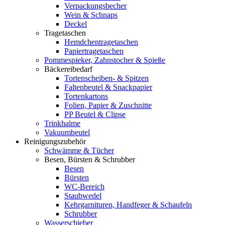
Verpackungsbecher
Wein & Schnaps
Deckel
Tragetaschen
Hemdchentragetaschen
Papiertragetaschen
Pommespieker, Zahnstocher & Spieße
Bäckereibedarf
Tortenscheiben- & Spitzen
Faltenbeutel & Snackpapier
Tortenkartons
Folien, Papier & Zuschnitte
PP Beutel & Clipse
Trinkhalme
Vakuumbeutel
Reinigungszubehör
Schwämme & Tücher
Besen, Bürsten & Schrubber
Besen
Bürsten
WC-Bereich
Staubwedel
Kehrgarnituren, Handfeger & Schaufeln
Schrubber
Wasserschieber