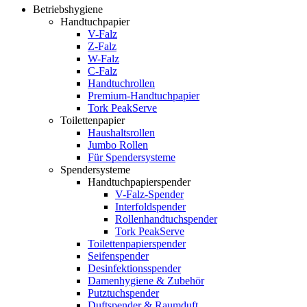
Betriebshygiene
Handtuchpapier
V-Falz
Z-Falz
W-Falz
C-Falz
Handtuchrollen
Premium-Handtuchpapier
Tork PeakServe
Toilettenpapier
Haushaltsrollen
Jumbo Rollen
Für Spendersysteme
Spendersysteme
Handtuchpapierspender
V-Falz-Spender
Interfoldspender
Rollenhandtuchspender
Tork PeakServe
Toilettenpapierspender
Seifenspender
Desinfektionsspender
Damenhygiene & Zubehör
Putztuchspender
Duftspender & Raumduft