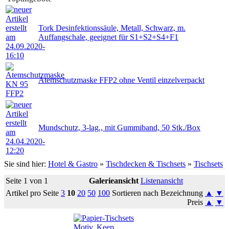
Tork Desinfektionssäule, Metall, Schwarz, m.
Auffangschale, geeignet für S1+S2+S4+F1
Atemschutzmaske FFP2 ohne Ventil einzelverpackt
Mundschutz, 3-lag., mit Gummiband, 50 Stk./Box
Sie sind hier:
Hotel & Gastro
»
Tischdecken & Tischsets
»
Tischsets
Seite 1 von 1
Galerieansicht
Listenansicht
Artikel pro Seite
3
10
20
50
100
Sortieren nach Bezeichnung
▲
▼
Preis
▲
▼