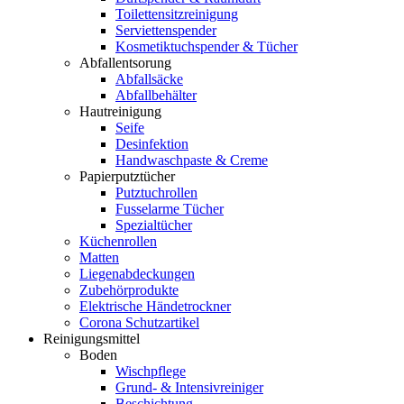
Toilettensitzreinigung
Serviettenspender
Kosmetiktuchspender & Tücher
Abfallentsorung
Abfallsäcke
Abfallbehälter
Hautreinigung
Seife
Desinfektion
Handwaschpaste & Creme
Papierputztücher
Putztuchrollen
Fusselarme Tücher
Spezialtücher
Küchenrollen
Matten
Liegenabdeckungen
Zubehörprodukte
Elektrische Händetrockner
Corona Schutzartikel
Reinigungsmittel
Boden
Wischpflege
Grund- & Intensivreiniger
Beschichtung