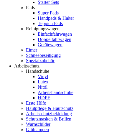
Starter-Sets
Pads
Super Pads
Handpads & Halter
Teppich Pads
Reinigungswagen
Einfachfahrwagen
Doppelfahrwagen
Gerätewagen
Eimer
Schneebeseitigung
Spezialzubehör
Arbeitsschutz
Handschuhe
Vinyl
Latex
Nitril
Arbeitshandschuhe
HDPE
Erste Hilfe
Hautpflege & Hautschutz
Arbeitsschutzbekleidung
Schutzmasken & Brillen
Warnschilder
Glühlampen