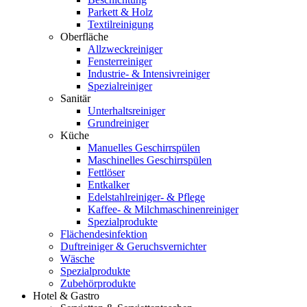
Parkett & Holz
Textilreinigung
Oberfläche
Allzweckreiniger
Fensterreiniger
Industrie- & Intensivreiniger
Spezialreiniger
Sanitär
Unterhaltsreiniger
Grundreiniger
Küche
Manuelles Geschirrspülen
Maschinelles Geschirrspülen
Fettlöser
Entkalker
Edelstahlreiniger- & Pflege
Kaffee- & Milchmaschinenreiniger
Spezialprodukte
Flächendesinfektion
Duftreiniger & Geruchsvernichter
Wäsche
Spezialprodukte
Zubehörprodukte
Hotel & Gastro