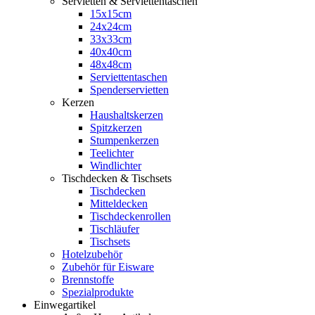
Servietten & Serviettentaschen
15x15cm
24x24cm
33x33cm
40x40cm
48x48cm
Serviettentaschen
Spenderservietten
Kerzen
Haushaltskerzen
Spitzkerzen
Stumpenkerzen
Teelichter
Windlichter
Tischdecken & Tischsets
Tischdecken
Mitteldecken
Tischdeckenrollen
Tischläufer
Tischsets
Hotelzubehör
Zubehör für Eisware
Brennstoffe
Spezialprodukte
Einwegartikel