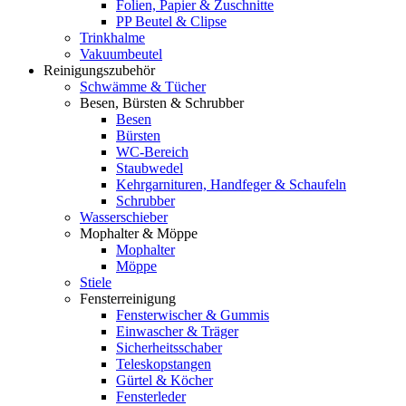
Folien, Papier & Zuschnitte
PP Beutel & Clipse
Trinkhalme
Vakuumbeutel
Reinigungszubehör
Schwämme & Tücher
Besen, Bürsten & Schrubber
Besen
Bürsten
WC-Bereich
Staubwedel
Kehrgarnituren, Handfeger & Schaufeln
Schrubber
Wasserschieber
Mophalter & Möppe
Mophalter
Möppe
Stiele
Fensterreinigung
Fensterwischer & Gummis
Einwascher & Träger
Sicherheitsschaber
Teleskopstangen
Gürtel & Köcher
Fensterleder