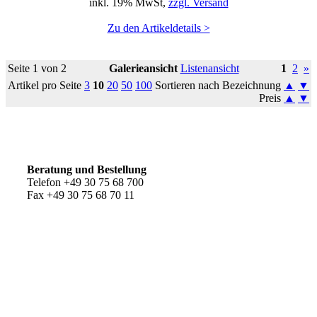
inkl. 19% MwSt,
zzgl. Versand
Zu den Artikeldetails >
Seite 1 von 2
Galerieansicht
Listenansicht
1
2
»
Artikel pro Seite
3
10
20
50
100
Sortieren nach Bezeichnung
▲
▼
Preis
▲
▼
So erreichen Sie uns
Beratung und Bestellung
Telefon +49 30 75 68 700
Fax +49 30 75 68 70 11
Kundenservice
AGB
Versandkosten
Widerrufsrecht
Impressum