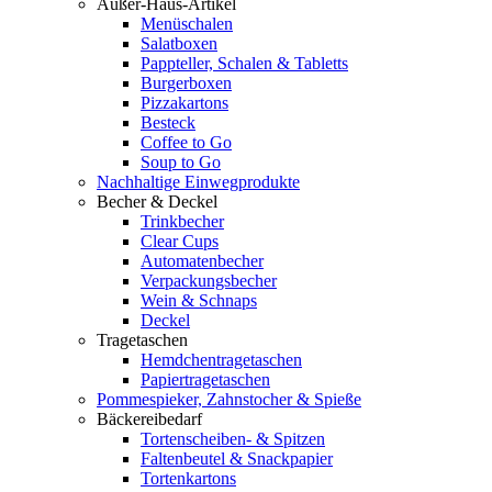
Außer-Haus-Artikel
Menüschalen
Salatboxen
Pappteller, Schalen & Tabletts
Burgerboxen
Pizzakartons
Besteck
Coffee to Go
Soup to Go
Nachhaltige Einwegprodukte
Becher & Deckel
Trinkbecher
Clear Cups
Automatenbecher
Verpackungsbecher
Wein & Schnaps
Deckel
Tragetaschen
Hemdchentragetaschen
Papiertragetaschen
Pommespieker, Zahnstocher & Spieße
Bäckereibedarf
Tortenscheiben- & Spitzen
Faltenbeutel & Snackpapier
Tortenkartons