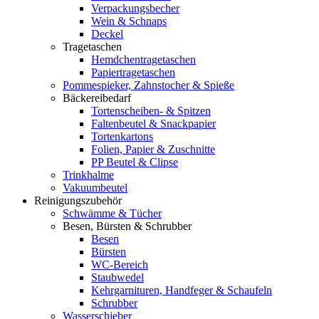
Verpackungsbecher
Wein & Schnaps
Deckel
Tragetaschen
Hemdchentragetaschen
Papiertragetaschen
Pommespieker, Zahnstocher & Spieße
Bäckereibedarf
Tortenscheiben- & Spitzen
Faltenbeutel & Snackpapier
Tortenkartons
Folien, Papier & Zuschnitte
PP Beutel & Clipse
Trinkhalme
Vakuumbeutel
Reinigungszubehör
Schwämme & Tücher
Besen, Bürsten & Schrubber
Besen
Bürsten
WC-Bereich
Staubwedel
Kehrgarnituren, Handfeger & Schaufeln
Schrubber
Wasserschieber