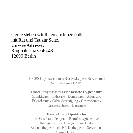
Ihr Weg zu uns
Gerne stehen wir Ihnen auch persönlich
mit Rat und Tat zur Seite.
Unsere Adresse:
Ringbahnstraße 46-48
12099 Berlin
© CBS City-Waschraum Betriebshygiene Service und
Vertriebs GmbH 2019
Unser Programm für eine bessere Hygiene für:
Großküchen - Industrie - Kommunen - Alten-und
Pflegeheime - Gebäudereinigung - Gastronomie -
Krankenhäuser - Haushalte
Unsere Produktpalette für
die Waschraumhygiene - Betriebshygiene - das
Reinigungs- und Pflegesortiment - die
Patientenhygiene - die Küchenhygiene - Servietten -
Kosmetika - etc.