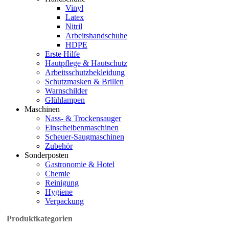
Vinyl
Latex
Nitril
Arbeitshandschuhe
HDPE
Erste Hilfe
Hautpflege & Hautschutz
Arbeitsschutzbekleidung
Schutzmasken & Brillen
Warnschilder
Glühlampen
Maschinen
Nass- & Trockensauger
Einscheibenmaschinen
Scheuer-Saugmaschinen
Zubehör
Sonderposten
Gastronomie & Hotel
Chemie
Reinigung
Hygiene
Verpackung
Produktkategorien