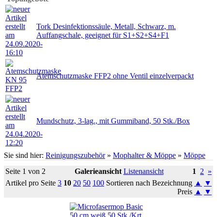
Tork Desinfektionssäule, Metall, Schwarz, m.
Auffangschale, geeignet für S1+S2+S4+F1
Atemschutzmaske FFP2 ohne Ventil einzelverpackt
Mundschutz, 3-lag., mit Gummiband, 50 Stk./Box
Sie sind hier:
Reinigungszubehör
»
Mophalter & Möppe
»
Möppe
Seite 1 von 2
Galerieansicht
Listenansicht
1
2
»
Artikel pro Seite
3
10
20
50
100
Sortieren nach Bezeichnung
▲
▼
Preis
▲
▼