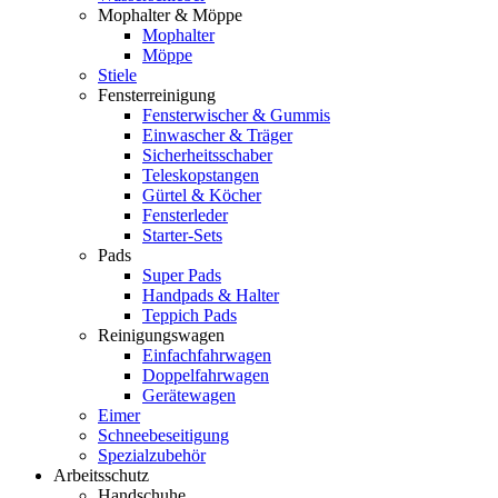
Mophalter & Möppe
Mophalter
Möppe
Stiele
Fensterreinigung
Fensterwischer & Gummis
Einwascher & Träger
Sicherheitsschaber
Teleskopstangen
Gürtel & Köcher
Fensterleder
Starter-Sets
Pads
Super Pads
Handpads & Halter
Teppich Pads
Reinigungswagen
Einfachfahrwagen
Doppelfahrwagen
Gerätewagen
Eimer
Schneebeseitigung
Spezialzubehör
Arbeitsschutz
Handschuhe