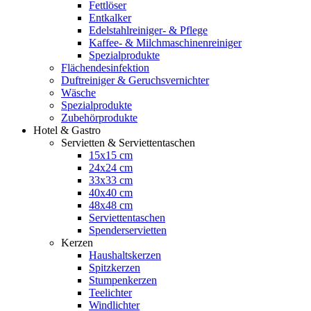
Fettlöser
Entkalker
Edelstahlreiniger- & Pflege
Kaffee- & Milchmaschinenreiniger
Spezialprodukte
Flächendesinfektion
Duftreiniger & Geruchsvernichter
Wäsche
Spezialprodukte
Zubehörprodukte
Hotel & Gastro
Servietten & Serviettentaschen
15x15 cm
24x24 cm
33x33 cm
40x40 cm
48x48 cm
Serviettentaschen
Spenderservietten
Kerzen
Haushaltskerzen
Spitzkerzen
Stumpenkerzen
Teelichter
Windlichter