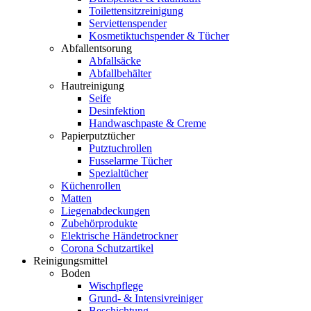
Toilettensitzreinigung
Serviettenspender
Kosmetiktuchspender & Tücher
Abfallentsorung
Abfallsäcke
Abfallbehälter
Hautreinigung
Seife
Desinfektion
Handwaschpaste & Creme
Papierputztücher
Putztuchrollen
Fusselarme Tücher
Spezialtücher
Küchenrollen
Matten
Liegenabdeckungen
Zubehörprodukte
Elektrische Händetrockner
Corona Schutzartikel
Reinigungsmittel
Boden
Wischpflege
Grund- & Intensivreiniger
Beschichtung