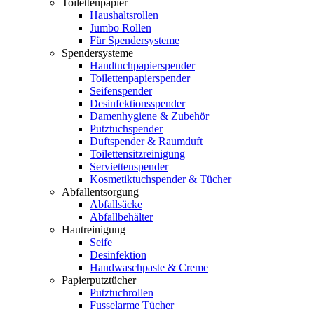
Toilettenpapier
Haushaltsrollen
Jumbo Rollen
Für Spendersysteme
Spendersysteme
Handtuchpapierspender
Toilettenpapierspender
Seifenspender
Desinfektionsspender
Damenhygiene & Zubehör
Putztuchspender
Duftspender & Raumduft
Toilettensitzreinigung
Serviettenspender
Kosmetiktuchspender & Tücher
Abfallentsorgung
Abfallsäcke
Abfallbehälter
Hautreinigung
Seife
Desinfektion
Handwaschpaste & Creme
Papierputztücher
Putztuchrollen
Fusselarme Tücher