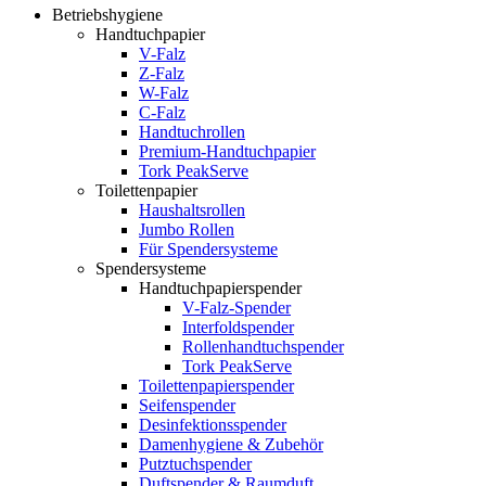
Betriebshygiene
Handtuchpapier
V-Falz
Z-Falz
W-Falz
C-Falz
Handtuchrollen
Premium-Handtuchpapier
Tork PeakServe
Toilettenpapier
Haushaltsrollen
Jumbo Rollen
Für Spendersysteme
Spendersysteme
Handtuchpapierspender
V-Falz-Spender
Interfoldspender
Rollenhandtuchspender
Tork PeakServe
Toilettenpapierspender
Seifenspender
Desinfektionsspender
Damenhygiene & Zubehör
Putztuchspender
Duftspender & Raumduft