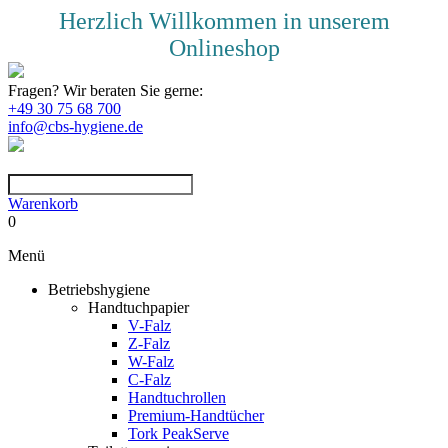
Herzlich Willkommen in unserem
Onlineshop
Fragen? Wir beraten Sie gerne:
+49 30 75 68 700
info@cbs-hygiene.de
Warenkorb
0
Menü
Betriebshygiene
Handtuchpapier
V-Falz
Z-Falz
W-Falz
C-Falz
Handtuchrollen
Premium-Handtücher
Tork PeakServe