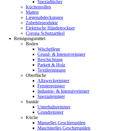
Spezialtücher
Küchenrollen
Matten
Liegenabdeckungen
Zubehörprodukte
Elektrische Händetrockner
Corona Schutzartikel
Reinigungsmittel
Boden
Wischpflege
Grund- & Intensivreiniger
Beschichtung
Parkett & Holz
Textilreinigung
Oberfläche
Allzweckreiniger
Fensterreiniger
Industrie- & Intensivreiniger
Spezialreiniger
Sanitär
Unterhaltsreiniger
Grundreiniger
Küche
Manuelles Geschirrspülen
Maschinelles Geschirrspülen