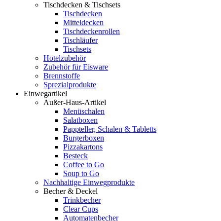
Tischdecken & Tischsets
Tischdecken
Mitteldecken
Tischdeckenrollen
Tischläufer
Tischsets
Hotelzubehör
Zubehör für Eisware
Brennstoffe
Sprezialprodukte
Einwegartikel
Außer-Haus-Artikel
Menüschalen
Salatboxen
Pappteller, Schalen & Tabletts
Burgerboxen
Pizzakartons
Besteck
Coffee to Go
Soup to Go
Nachhaltige Einwegprodukte
Becher & Deckel
Trinkbecher
Clear Cups
Automatenbecher