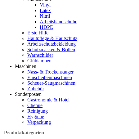
Vinyl
Latex
Nitril
Arbeitshandschuhe
HDPE
Erste Hilfe
Hautpflege & Hautschutz
Arbeitsschutzbekleidung
Schutzmasken & Brillen
Warnschilder
Glühlampen
Maschinen
Nass- & Trockensauger
Einscheibenmaschinen
Scheuer-Saugmaschinen
Zubehör
Sonderposten
Gastronomie & Hotel
Chemie
Reinigung
Hygiene
Verpackung
Produktkategorien