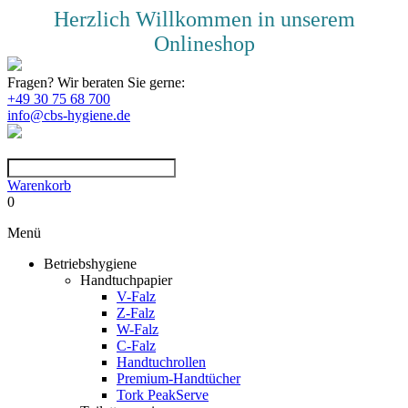
Herzlich Willkommen in unserem
Onlineshop
Fragen? Wir beraten Sie gerne:
+49 30 75 68 700
info@cbs-hygiene.de
Warenkorb
0
Menü
Betriebshygiene
Handtuchpapier
V-Falz
Z-Falz
W-Falz
C-Falz
Handtuchrollen
Premium-Handtücher
Tork PeakServe