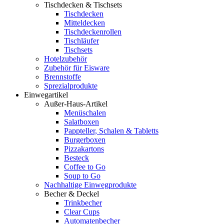
Tischdecken & Tischsets
Tischdecken
Mitteldecken
Tischdeckenrollen
Tischläufer
Tischsets
Hotelzubehör
Zubehör für Eisware
Brennstoffe
Sprezialprodukte
Einwegartikel
Außer-Haus-Artikel
Menüschalen
Salatboxen
Pappteller, Schalen & Tabletts
Burgerboxen
Pizzakartons
Besteck
Coffee to Go
Soup to Go
Nachhaltige Einwegprodukte
Becher & Deckel
Trinkbecher
Clear Cups
Automatenbecher