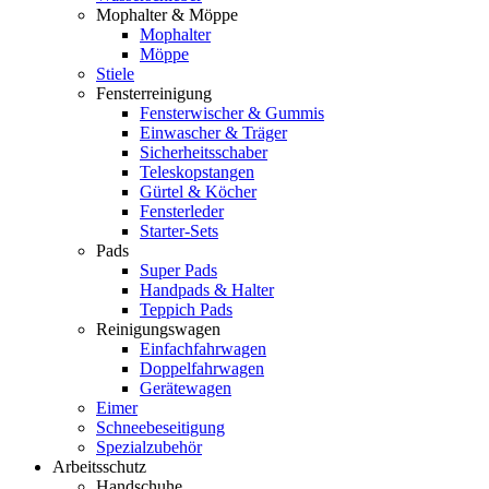
Mophalter & Möppe
Mophalter
Möppe
Stiele
Fensterreinigung
Fensterwischer & Gummis
Einwascher & Träger
Sicherheitsschaber
Teleskopstangen
Gürtel & Köcher
Fensterleder
Starter-Sets
Pads
Super Pads
Handpads & Halter
Teppich Pads
Reinigungswagen
Einfachfahrwagen
Doppelfahrwagen
Gerätewagen
Eimer
Schneebeseitigung
Spezialzubehör
Arbeitsschutz
Handschuhe