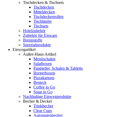
Tischdecken & Tischsets
Tischdecken
Mitteldecken
Tischdeckenrollen
Tischläufer
Tischsets
Hotelzubehör
Zubehör für Eisware
Brennstoffe
Sprezialprodukte
Einwegartikel
Außer-Haus-Artikel
Menüschalen
Salatboxen
Pappteller, Schalen & Tabletts
Burgerboxen
Pizzakartons
Besteck
Coffee to Go
Soup to Go
Nachhaltige Einwegprodukte
Becher & Deckel
Trinkbecher
Clear Cups
Automatenbecher