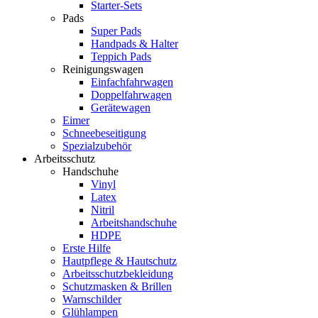
Starter-Sets
Pads
Super Pads
Handpads & Halter
Teppich Pads
Reinigungswagen
Einfachfahrwagen
Doppelfahrwagen
Gerätewagen
Eimer
Schneebeseitigung
Spezialzubehör
Arbeitsschutz
Handschuhe
Vinyl
Latex
Nitril
Arbeitshandschuhe
HDPE
Erste Hilfe
Hautpflege & Hautschutz
Arbeitsschutzbekleidung
Schutzmasken & Brillen
Warnschilder
Glühlampen