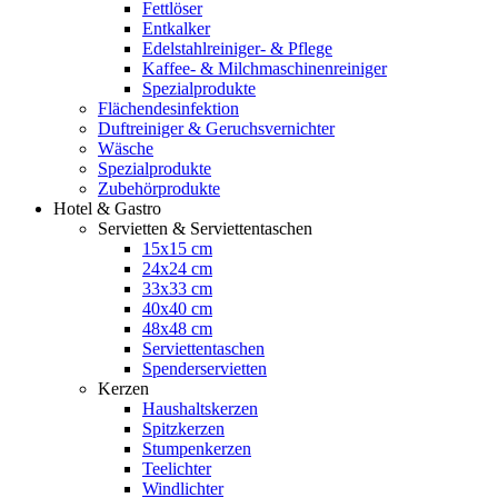
Fettlöser
Entkalker
Edelstahlreiniger- & Pflege
Kaffee- & Milchmaschinenreiniger
Spezialprodukte
Flächendesinfektion
Duftreiniger & Geruchsvernichter
Wäsche
Spezialprodukte
Zubehörprodukte
Hotel & Gastro
Servietten & Serviettentaschen
15x15 cm
24x24 cm
33x33 cm
40x40 cm
48x48 cm
Serviettentaschen
Spenderservietten
Kerzen
Haushaltskerzen
Spitzkerzen
Stumpenkerzen
Teelichter
Windlichter