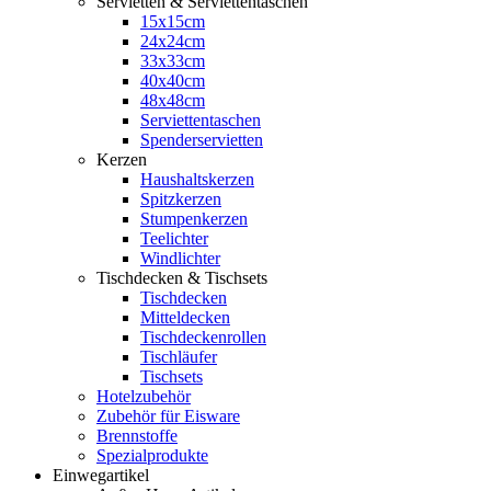
Servietten & Serviettentaschen
15x15cm
24x24cm
33x33cm
40x40cm
48x48cm
Serviettentaschen
Spenderservietten
Kerzen
Haushaltskerzen
Spitzkerzen
Stumpenkerzen
Teelichter
Windlichter
Tischdecken & Tischsets
Tischdecken
Mitteldecken
Tischdeckenrollen
Tischläufer
Tischsets
Hotelzubehör
Zubehör für Eisware
Brennstoffe
Spezialprodukte
Einwegartikel