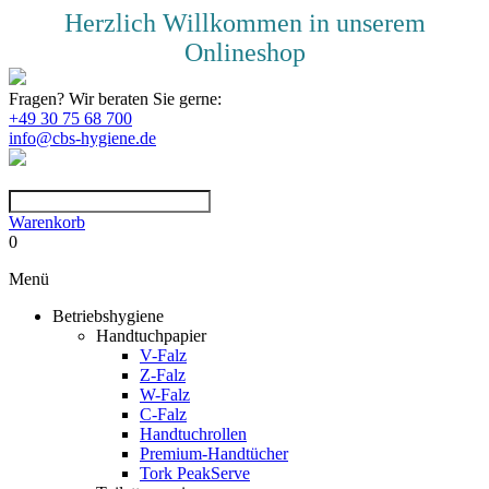
Herzlich Willkommen in unserem
Onlineshop
Fragen? Wir beraten Sie gerne:
+49 30 75 68 700
info@cbs-hygiene.de
Warenkorb
0
Menü
Betriebshygiene
Handtuchpapier
V-Falz
Z-Falz
W-Falz
C-Falz
Handtuchrollen
Premium-Handtücher
Tork PeakServe