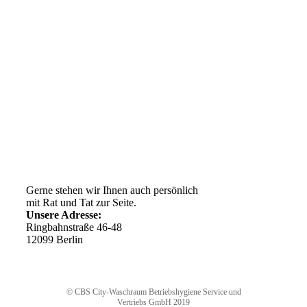
Kundenservice
AGB
Versandkosten
Widerrufsrecht
Impressum
Ihr Weg zu uns
Gerne stehen wir Ihnen auch persönlich
mit Rat und Tat zur Seite.
Unsere Adresse:
Ringbahnstraße 46-48
12099 Berlin
© CBS City-Waschraum Betriebshygiene Service und
Vertriebs GmbH 2019