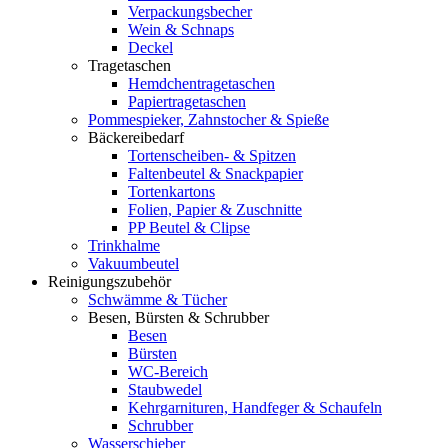
Verpackungsbecher
Wein & Schnaps
Deckel
Tragetaschen
Hemdchentragetaschen
Papiertragetaschen
Pommespieker, Zahnstocher & Spieße
Bäckereibedarf
Tortenscheiben- & Spitzen
Faltenbeutel & Snackpapier
Tortenkartons
Folien, Papier & Zuschnitte
PP Beutel & Clipse
Trinkhalme
Vakuumbeutel
Reinigungszubehör
Schwämme & Tücher
Besen, Bürsten & Schrubber
Besen
Bürsten
WC-Bereich
Staubwedel
Kehrgarnituren, Handfeger & Schaufeln
Schrubber
Wasserschieber