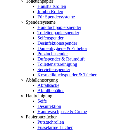
Toilettenpapier
Haushaltsrollen
Jumbo Rollen
Für Spendersysteme
Spendersysteme
Handtuchpapierspender
Toilettenpapierspender
Seifenspender
Desinfektionsspender
Damenhygiene & Zubehör
Putztuchspender
Duftspender & Raumduft
Toilettensitzreinigung
Serviettenspender
Kosmetiktuchspender & Tücher
Abfallentsorgung
Abfallsäcke
Abfallbehälter
Hautreinigung
Seife
Desinfektion
Handwaschpaste & Creme
Papierputztücher
Putztuchrollen
Fusselarme Tücher