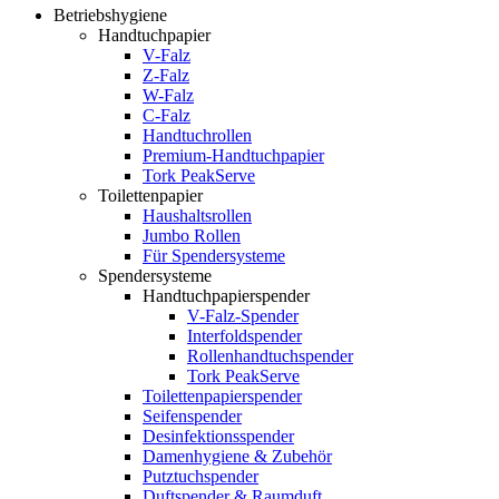
Betriebshygiene
Handtuchpapier
V-Falz
Z-Falz
W-Falz
C-Falz
Handtuchrollen
Premium-Handtuchpapier
Tork PeakServe
Toilettenpapier
Haushaltsrollen
Jumbo Rollen
Für Spendersysteme
Spendersysteme
Handtuchpapierspender
V-Falz-Spender
Interfoldspender
Rollenhandtuchspender
Tork PeakServe
Toilettenpapierspender
Seifenspender
Desinfektionsspender
Damenhygiene & Zubehör
Putztuchspender
Duftspender & Raumduft