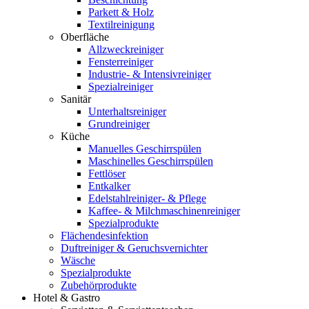
Parkett & Holz
Textilreinigung
Oberfläche
Allzweckreiniger
Fensterreiniger
Industrie- & Intensivreiniger
Spezialreiniger
Sanitär
Unterhaltsreiniger
Grundreiniger
Küche
Manuelles Geschirrspülen
Maschinelles Geschirrspülen
Fettlöser
Entkalker
Edelstahlreiniger- & Pflege
Kaffee- & Milchmaschinenreiniger
Spezialprodukte
Flächendesinfektion
Duftreiniger & Geruchsvernichter
Wäsche
Spezialprodukte
Zubehörprodukte
Hotel & Gastro