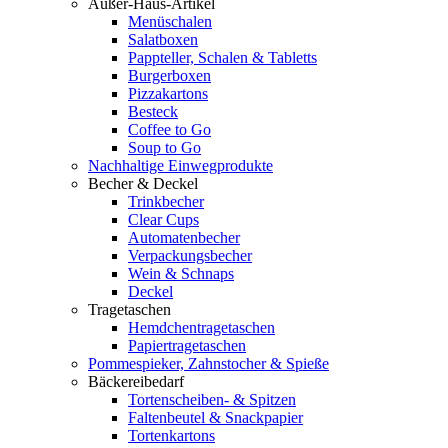
Außer-Haus-Artikel
Menüschalen
Salatboxen
Pappteller, Schalen & Tabletts
Burgerboxen
Pizzakartons
Besteck
Coffee to Go
Soup to Go
Nachhaltige Einwegprodukte
Becher & Deckel
Trinkbecher
Clear Cups
Automatenbecher
Verpackungsbecher
Wein & Schnaps
Deckel
Tragetaschen
Hemdchentragetaschen
Papiertragetaschen
Pommespieker, Zahnstocher & Spieße
Bäckereibedarf
Tortenscheiben- & Spitzen
Faltenbeutel & Snackpapier
Tortenkartons