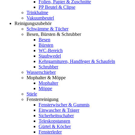
Folien, Papier & Zuschnitte
PP Beutel & Clipse
Trinkhalme
Vakuumbeutel
Reinigungszubehör
Schwämme & Tücher
Besen, Bürsten & Schrubber
Besen
Bürsten
WC-Bereich
Staubwedel
Kehrgarnituren, Handfeger & Schaufeln
Schrubber
Wasserschieber
Mophalter & Möppe
Mophalter
Möppe
Stiele
Fensterreinigung
Fensterwischer & Gummis
Einwascher & Träger
Sicherheitsschaber
Teleskopstangen
Gürtel & Köcher
Fensterleder