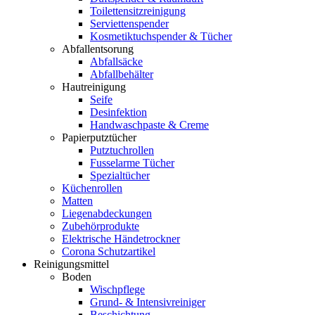
Toilettensitzreinigung
Serviettenspender
Kosmetiktuchspender & Tücher
Abfallentsorung
Abfallsäcke
Abfallbehälter
Hautreinigung
Seife
Desinfektion
Handwaschpaste & Creme
Papierputztücher
Putztuchrollen
Fusselarme Tücher
Spezialtücher
Küchenrollen
Matten
Liegenabdeckungen
Zubehörprodukte
Elektrische Händetrockner
Corona Schutzartikel
Reinigungsmittel
Boden
Wischpflege
Grund- & Intensivreiniger
Beschichtung