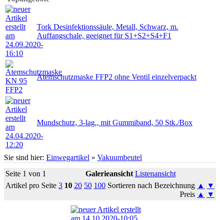
Tork Desinfektionssäule, Metall, Schwarz, m.
Auffangschale, geeignet für S1+S2+S4+F1
Atemschutzmaske FFP2 ohne Ventil einzelverpackt
Mundschutz, 3-lag., mit Gummiband, 50 Stk./Box
Sie sind hier:
Einwegartikel
»
Vakuumbeutel
Seite 1 von 1
Galerieansicht
Listenansicht
Artikel pro Seite
3
10
20
50
100
Sortieren nach Bezeichnung
▲
▼
Preis
▲
▼