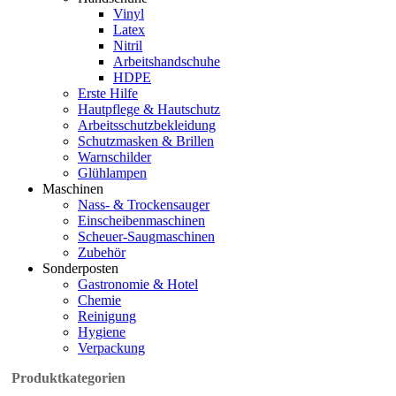
Vinyl
Latex
Nitril
Arbeitshandschuhe
HDPE
Erste Hilfe
Hautpflege & Hautschutz
Arbeitsschutzbekleidung
Schutzmasken & Brillen
Warnschilder
Glühlampen
Maschinen
Nass- & Trockensauger
Einscheibenmaschinen
Scheuer-Saugmaschinen
Zubehör
Sonderposten
Gastronomie & Hotel
Chemie
Reinigung
Hygiene
Verpackung
Produktkategorien