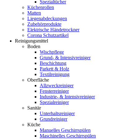
Spezialtücher
Küchenrollen
Matten
Liegenabdeckungen
Zubehörprodukte
Elektrische Händetrockner
Corona Schutzartikel
Reinigungsmittel
Boden
Wischpflege
Grund- & Intensivreiniger
Beschichtung
Parkett & Holz
Textilreinigung
Oberfläche
Allzweckreiniger
Fensterreiniger
Industrie- & Intensivreiniger
Spezialreiniger
Sanitär
Unterhaltsreiniger
Grundreiniger
Küche
Manuelles Geschirrspülen
Maschinelles Geschirrspülen