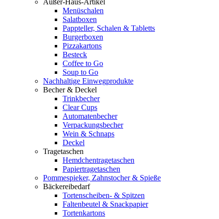
Außer-Haus-Artikel
Menüschalen
Salatboxen
Pappteller, Schalen & Tabletts
Burgerboxen
Pizzakartons
Besteck
Coffee to Go
Soup to Go
Nachhaltige Einwegprodukte
Becher & Deckel
Trinkbecher
Clear Cups
Automatenbecher
Verpackungsbecher
Wein & Schnaps
Deckel
Tragetaschen
Hemdchentragetaschen
Papiertragetaschen
Pommespieker, Zahnstocher & Spieße
Bäckereibedarf
Tortenscheiben- & Spitzen
Faltenbeutel & Snackpapier
Tortenkartons