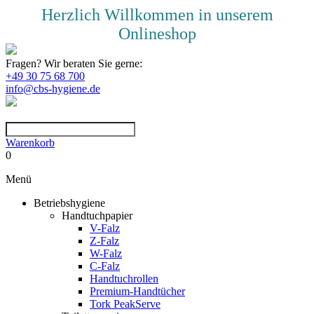
Herzlich Willkommen in unserem
Onlineshop
Fragen? Wir beraten Sie gerne:
+49 30 75 68 700
info@cbs-hygiene.de
Warenkorb
0
Menü
Betriebshygiene
Handtuchpapier
V-Falz
Z-Falz
W-Falz
C-Falz
Handtuchrollen
Premium-Handtücher
Tork PeakServe