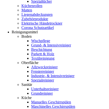
Spezialtücher
Küchenrollen
Matten
Liegenabdeckungen
Zubehörprodukte
Elektrische Händetrockner
Corona Schutzartikel
Reinigungsmittel
Boden
Wischpflege
Grund- & Intensivreiniger
Beschichtung
Parkett & Holz
Textilreinigung
Oberfläche
Allzweckreiniger
Fensterreiniger
Industrie- & Intensivreiniger
Spezialreiniger
Sanitär
Unterhaltsreiniger
Grundreiniger
Küche
Manuelles Geschirrspülen
Maschinelles Geschirrspülen