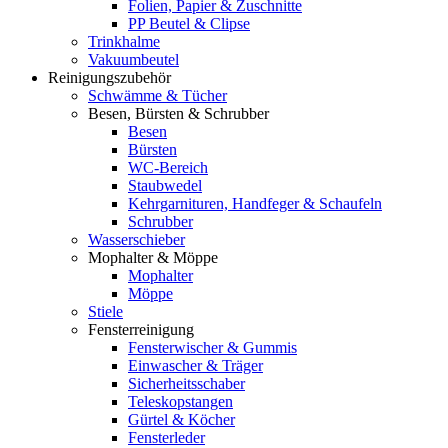
Folien, Papier & Zuschnitte
PP Beutel & Clipse
Trinkhalme
Vakuumbeutel
Reinigungszubehör
Schwämme & Tücher
Besen, Bürsten & Schrubber
Besen
Bürsten
WC-Bereich
Staubwedel
Kehrgarnituren, Handfeger & Schaufeln
Schrubber
Wasserschieber
Mophalter & Möppe
Mophalter
Möppe
Stiele
Fensterreinigung
Fensterwischer & Gummis
Einwascher & Träger
Sicherheitsschaber
Teleskopstangen
Gürtel & Köcher
Fensterleder