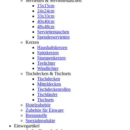
Servietten & Serviettentaschen
15x15cm
24x24cm
33x33cm
40x40cm
48x48cm
Serviettentaschen
Spenderservietten
Kerzen
Haushaltskerzen
Spitzkerzen
Stumpenkerzen
Teelichter
Windlichter
Tischdecken & Tischsets
Tischdecken
Mitteldecken
Tischdeckenrollen
Tischläufer
Tischsets
Hotelzubehör
Zubehör für Eisware
Brennstoffe
Spezialprodukte
Einwegartikel