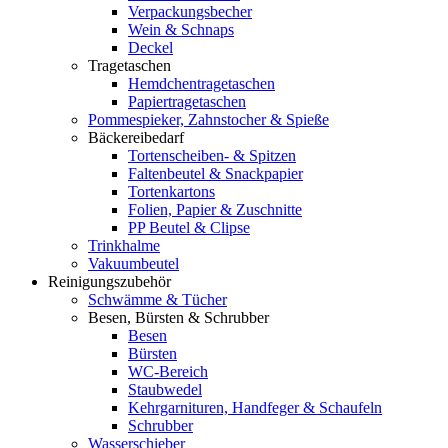
Verpackungsbecher
Wein & Schnaps
Deckel
Tragetaschen
Hemdchentragetaschen
Papiertragetaschen
Pommespieker, Zahnstocher & Spieße
Bäckereibedarf
Tortenscheiben- & Spitzen
Faltenbeutel & Snackpapier
Tortenkartons
Folien, Papier & Zuschnitte
PP Beutel & Clipse
Trinkhalme
Vakuumbeutel
Reinigungszubehör
Schwämme & Tücher
Besen, Bürsten & Schrubber
Besen
Bürsten
WC-Bereich
Staubwedel
Kehrgarnituren, Handfeger & Schaufeln
Schrubber
Wasserschieber