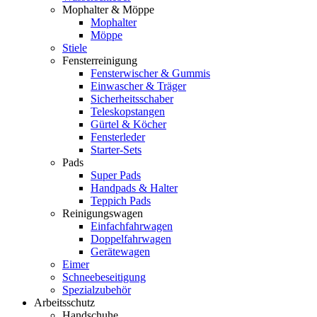
Mophalter & Möppe
Mophalter
Möppe
Stiele
Fensterreinigung
Fensterwischer & Gummis
Einwascher & Träger
Sicherheitsschaber
Teleskopstangen
Gürtel & Köcher
Fensterleder
Starter-Sets
Pads
Super Pads
Handpads & Halter
Teppich Pads
Reinigungswagen
Einfachfahrwagen
Doppelfahrwagen
Gerätewagen
Eimer
Schneebeseitigung
Spezialzubehör
Arbeitsschutz
Handschuhe