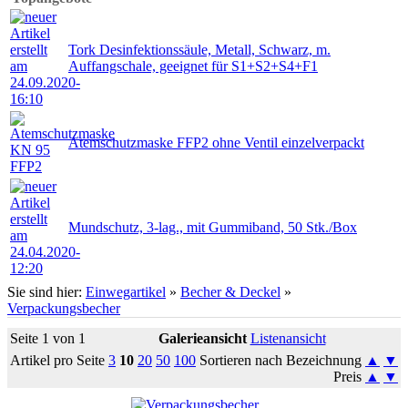
Tork Desinfektionssäule, Metall, Schwarz, m.
Auffangschale, geeignet für S1+S2+S4+F1
Atemschutzmaske FFP2 ohne Ventil einzelverpackt
Mundschutz, 3-lag., mit Gummiband, 50 Stk./Box
Sie sind hier:
Einwegartikel
»
Becher & Deckel
»
Verpackungsbecher
Seite 1 von 1
Galerieansicht
Listenansicht
Artikel pro Seite
3
10
20
50
100
Sortieren nach Bezeichnung
▲
▼
Preis
▲
▼