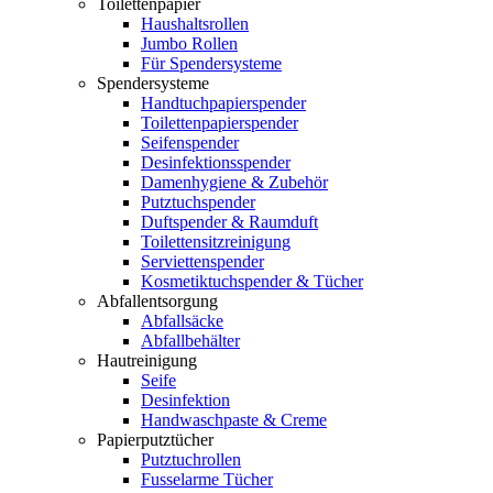
Toilettenpapier
Haushaltsrollen
Jumbo Rollen
Für Spendersysteme
Spendersysteme
Handtuchpapierspender
Toilettenpapierspender
Seifenspender
Desinfektionsspender
Damenhygiene & Zubehör
Putztuchspender
Duftspender & Raumduft
Toilettensitzreinigung
Serviettenspender
Kosmetiktuchspender & Tücher
Abfallentsorgung
Abfallsäcke
Abfallbehälter
Hautreinigung
Seife
Desinfektion
Handwaschpaste & Creme
Papierputztücher
Putztuchrollen
Fusselarme Tücher