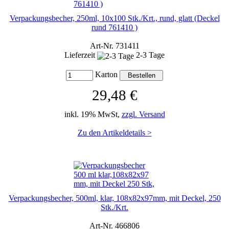
Verpackungsbecher, 250ml, 10x100 Stk./Krt., rund, glatt (Deckel
rund 761410 )
Art-Nr. 731411
Lieferzeit
2-3 Tage
Karton
29,48 €
inkl. 19% MwSt,
zzgl. Versand
Zu den Artikeldetails >
Verpackungsbecher, 500ml, klar, 108x82x97mm, mit Deckel, 250
Stk./Krt.
Art-Nr. 466806