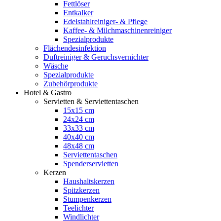
Fettlöser
Entkalker
Edelstahlreiniger- & Pflege
Kaffee- & Milchmaschinenreiniger
Spezialprodukte
Flächendesinfektion
Duftreiniger & Geruchsvernichter
Wäsche
Spezialprodukte
Zubehörprodukte
Hotel & Gastro
Servietten & Serviettentaschen
15x15 cm
24x24 cm
33x33 cm
40x40 cm
48x48 cm
Serviettentaschen
Spenderservietten
Kerzen
Haushaltskerzen
Spitzkerzen
Stumpenkerzen
Teelichter
Windlichter