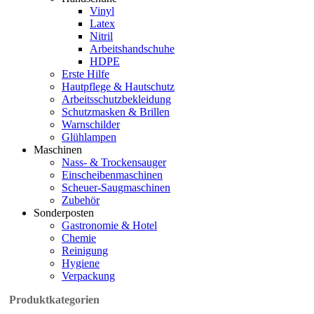
Vinyl
Latex
Nitril
Arbeitshandschuhe
HDPE
Erste Hilfe
Hautpflege & Hautschutz
Arbeitsschutzbekleidung
Schutzmasken & Brillen
Warnschilder
Glühlampen
Maschinen
Nass- & Trockensauger
Einscheibenmaschinen
Scheuer-Saugmaschinen
Zubehör
Sonderposten
Gastronomie & Hotel
Chemie
Reinigung
Hygiene
Verpackung
Produktkategorien