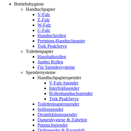
Betriebshygiene
Handtuchpapier
V-Falz
Z-Falz
W-Falz
C-Falz
Handtuchrollen
Premium-Handtuchpapier
Tork PeakServe
Toilettenpapier
Haushaltsrollen
Jumbo Rollen
Für Spendersysteme
Spendersysteme
Handtuchpapierspender
V-Falz-Spender
Interfoldspender
Rollenhandtuchspender
Tork PeakServe
Toilettenpapierspender
Seifenspender
Desinfektionsspender
Damenhygiene & Zubehör
Putztuchspender
Duftspender & Raumduft