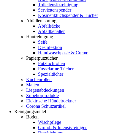
Toilettensitzreinigung
Serviettenspender
Kosmetiktuchspender & Tücher
Abfallentsorung
Abfallsäcke
Abfallbehälter
Hautreinigung
Seife
Desinfektion
Handwaschpaste & Creme
Papierputztücher
Putztuchrollen
Fusselarme Tücher
Spezialtücher
Küchenrollen
Matten
Liegenabdeckungen
Zubehörprodukte
Elektrische Händetrockner
Corona Schutzartikel
Reinigungsmittel
Boden
Wischpflege
Grund- & Intensivreiniger
Beschichtung