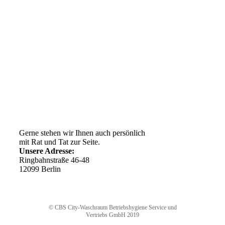
Kundenservice
AGB
Versandkosten
Widerrufsrecht
Impressum
Ihr Weg zu uns
Gerne stehen wir Ihnen auch persönlich
mit Rat und Tat zur Seite.
Unsere Adresse:
Ringbahnstraße 46-48
12099 Berlin
© CBS City-Waschraum Betriebshygiene Service und
Vertriebs GmbH 2019