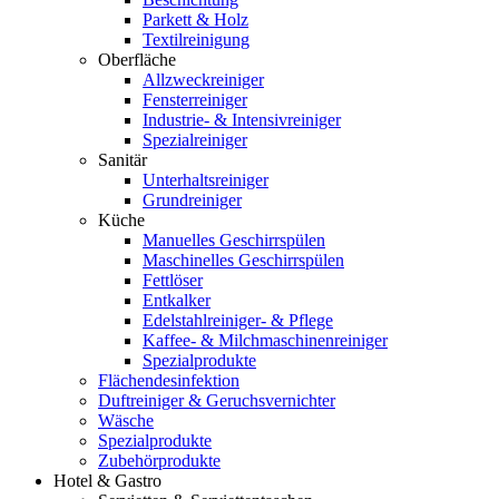
Parkett & Holz
Textilreinigung
Oberfläche
Allzweckreiniger
Fensterreiniger
Industrie- & Intensivreiniger
Spezialreiniger
Sanitär
Unterhaltsreiniger
Grundreiniger
Küche
Manuelles Geschirrspülen
Maschinelles Geschirrspülen
Fettlöser
Entkalker
Edelstahlreiniger- & Pflege
Kaffee- & Milchmaschinenreiniger
Spezialprodukte
Flächendesinfektion
Duftreiniger & Geruchsvernichter
Wäsche
Spezialprodukte
Zubehörprodukte
Hotel & Gastro