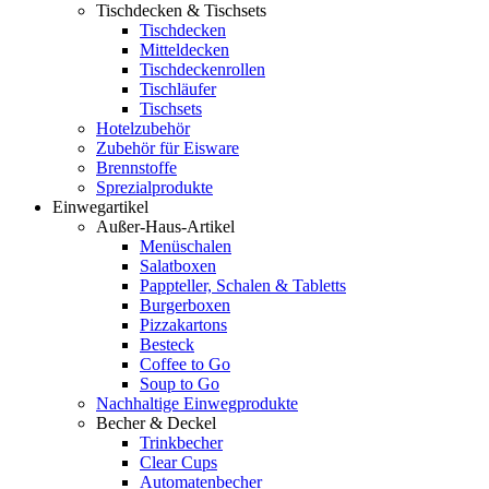
Tischdecken & Tischsets
Tischdecken
Mitteldecken
Tischdeckenrollen
Tischläufer
Tischsets
Hotelzubehör
Zubehör für Eisware
Brennstoffe
Sprezialprodukte
Einwegartikel
Außer-Haus-Artikel
Menüschalen
Salatboxen
Pappteller, Schalen & Tabletts
Burgerboxen
Pizzakartons
Besteck
Coffee to Go
Soup to Go
Nachhaltige Einwegprodukte
Becher & Deckel
Trinkbecher
Clear Cups
Automatenbecher