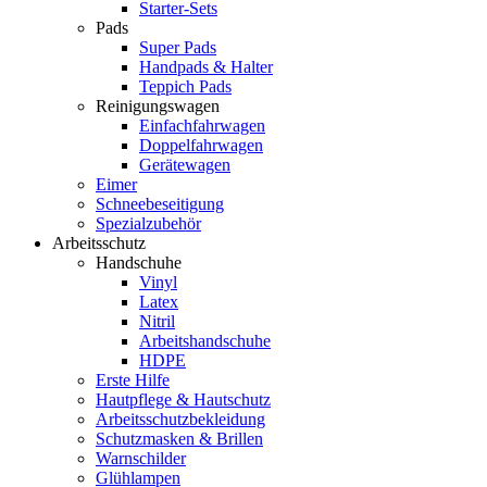
Starter-Sets
Pads
Super Pads
Handpads & Halter
Teppich Pads
Reinigungswagen
Einfachfahrwagen
Doppelfahrwagen
Gerätewagen
Eimer
Schneebeseitigung
Spezialzubehör
Arbeitsschutz
Handschuhe
Vinyl
Latex
Nitril
Arbeitshandschuhe
HDPE
Erste Hilfe
Hautpflege & Hautschutz
Arbeitsschutzbekleidung
Schutzmasken & Brillen
Warnschilder
Glühlampen