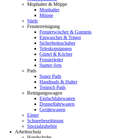
Mophalter & Möppe
Mophalter
Möppe
Stiele
Fensterreinigung
Fensterwischer & Gummis
Einwascher & Träger
Sicherheitsschaber
Teleskopstangen
Gürtel & Köcher
Fensterleder
Starter-Sets
Pads
Super Pads
Handpads & Halter
Teppich Pads
Reinigungswagen
Einfachfahrwagen
Doppelfahrwagen
Gerätewagen
Eimer
Schneebeseitigung
Spezialzubehör
Arbeitsschutz
Handschuhe