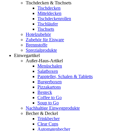
Tischdecken & Tischsets
Tischdecken
Mitteldecken
Tischdeckenrollen
Tischläufer
Tischsets
Hotelzubehör
Zubehör für Eisware
Brennstoffe
Sprezialprodukte
Einwegartikel
Außer-Haus-Artikel
Menüschalen
Salatboxen
Pappteller, Schalen & Tabletts
Burgerboxen
Pizzakartons
Besteck
Coffee to Go
Soup to Go
Nachhaltige Einwegprodukte
Becher & Deckel
Trinkbecher
Clear Cups
Automatenbecher