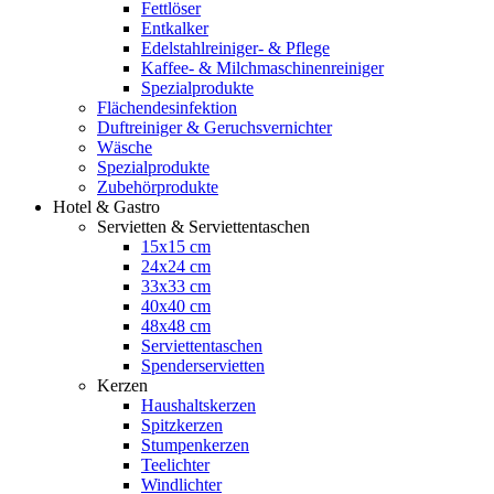
Fettlöser
Entkalker
Edelstahlreiniger- & Pflege
Kaffee- & Milchmaschinenreiniger
Spezialprodukte
Flächendesinfektion
Duftreiniger & Geruchsvernichter
Wäsche
Spezialprodukte
Zubehörprodukte
Hotel & Gastro
Servietten & Serviettentaschen
15x15 cm
24x24 cm
33x33 cm
40x40 cm
48x48 cm
Serviettentaschen
Spenderservietten
Kerzen
Haushaltskerzen
Spitzkerzen
Stumpenkerzen
Teelichter
Windlichter