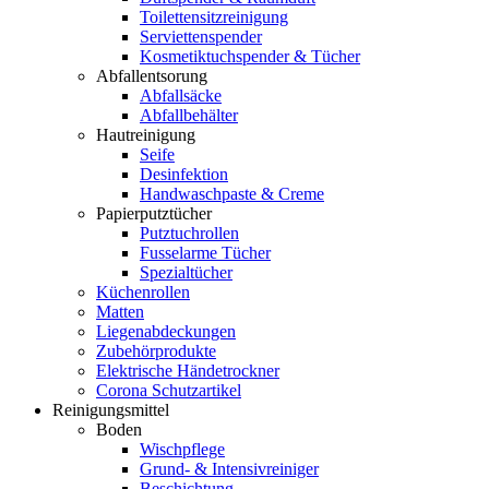
Toilettensitzreinigung
Serviettenspender
Kosmetiktuchspender & Tücher
Abfallentsorung
Abfallsäcke
Abfallbehälter
Hautreinigung
Seife
Desinfektion
Handwaschpaste & Creme
Papierputztücher
Putztuchrollen
Fusselarme Tücher
Spezialtücher
Küchenrollen
Matten
Liegenabdeckungen
Zubehörprodukte
Elektrische Händetrockner
Corona Schutzartikel
Reinigungsmittel
Boden
Wischpflege
Grund- & Intensivreiniger
Beschichtung