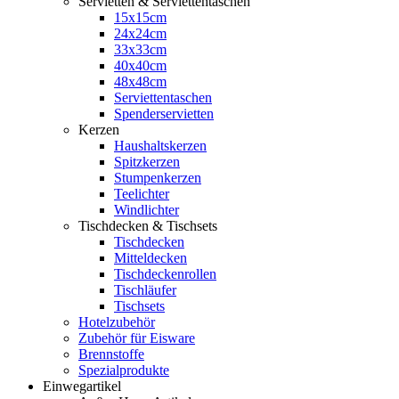
Servietten & Serviettentaschen
15x15cm
24x24cm
33x33cm
40x40cm
48x48cm
Serviettentaschen
Spenderservietten
Kerzen
Haushaltskerzen
Spitzkerzen
Stumpenkerzen
Teelichter
Windlichter
Tischdecken & Tischsets
Tischdecken
Mitteldecken
Tischdeckenrollen
Tischläufer
Tischsets
Hotelzubehör
Zubehör für Eisware
Brennstoffe
Spezialprodukte
Einwegartikel