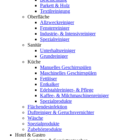
Parkett & Holz
Textilreinigung
Oberfläche
Allzweckreiniger
Fensterreiniger
Industrie- & Intensivreiniger
Spezialreiniger
Sanitär
Unterhaltsreiniger
Grundreiniger
Küche
Manuelles Geschirrspülen
Maschinelles Geschirrspülen
Fettlöser
Entkalker
Edelstahlreiniger- & Pflege
Kaffee- & Milchmaschinenreiniger
Spezialprodukte
Flächendesinfektion
Duftreiniger & Geruchsvernichter
Wäsche
Spezialprodukte
Zubehörprodukte
Hotel & Gastro