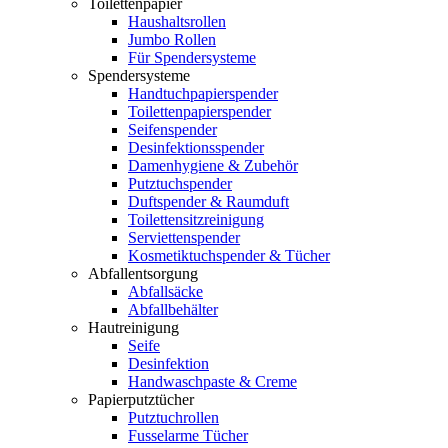
Toilettenpapier
Haushaltsrollen
Jumbo Rollen
Für Spendersysteme
Spendersysteme
Handtuchpapierspender
Toilettenpapierspender
Seifenspender
Desinfektionsspender
Damenhygiene & Zubehör
Putztuchspender
Duftspender & Raumduft
Toilettensitzreinigung
Serviettenspender
Kosmetiktuchspender & Tücher
Abfallentsorgung
Abfallsäcke
Abfallbehälter
Hautreinigung
Seife
Desinfektion
Handwaschpaste & Creme
Papierputztücher
Putztuchrollen
Fusselarme Tücher