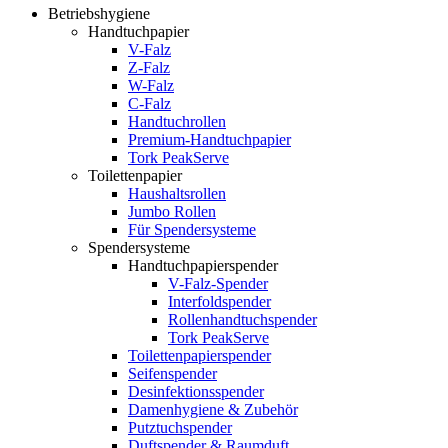
Betriebshygiene
Handtuchpapier
V-Falz
Z-Falz
W-Falz
C-Falz
Handtuchrollen
Premium-Handtuchpapier
Tork PeakServe
Toilettenpapier
Haushaltsrollen
Jumbo Rollen
Für Spendersysteme
Spendersysteme
Handtuchpapierspender
V-Falz-Spender
Interfoldspender
Rollenhandtuchspender
Tork PeakServe
Toilettenpapierspender
Seifenspender
Desinfektionsspender
Damenhygiene & Zubehör
Putztuchspender
Duftspender & Raumduft