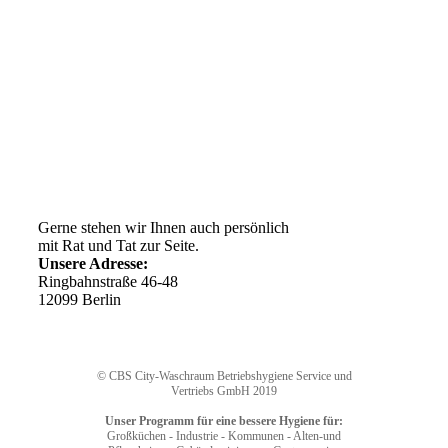
Kundenservice
AGB
Versandkosten
Widerrufsrecht
Impressum
Ihr Weg zu uns
Gerne stehen wir Ihnen auch persönlich
mit Rat und Tat zur Seite.
Unsere Adresse:
Ringbahnstraße 46-48
12099 Berlin
© CBS City-Waschraum Betriebshygiene Service und
Vertriebs GmbH 2019
Unser Programm für eine bessere Hygiene für:
Großküchen - Industrie - Kommunen - Alten-und