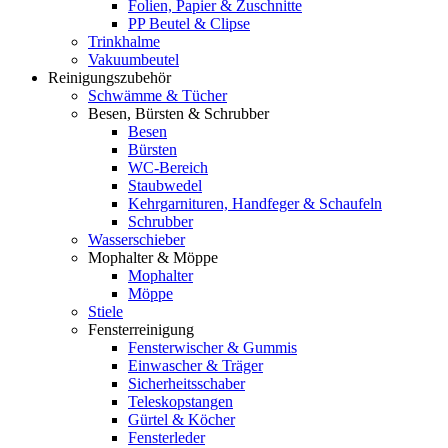
Folien, Papier & Zuschnitte
PP Beutel & Clipse
Trinkhalme
Vakuumbeutel
Reinigungszubehör
Schwämme & Tücher
Besen, Bürsten & Schrubber
Besen
Bürsten
WC-Bereich
Staubwedel
Kehrgarnituren, Handfeger & Schaufeln
Schrubber
Wasserschieber
Mophalter & Möppe
Mophalter
Möppe
Stiele
Fensterreinigung
Fensterwischer & Gummis
Einwascher & Träger
Sicherheitsschaber
Teleskopstangen
Gürtel & Köcher
Fensterleder