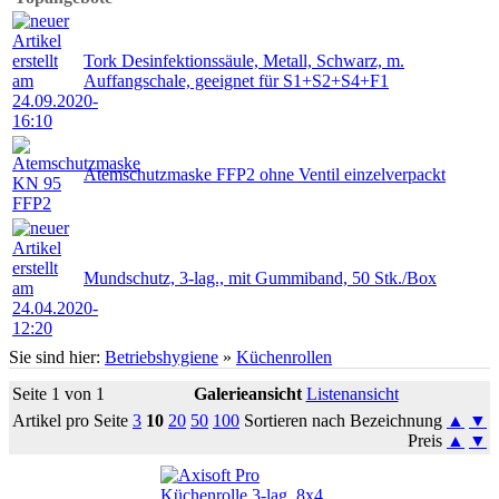
Tork Desinfektionssäule, Metall, Schwarz, m.
Auffangschale, geeignet für S1+S2+S4+F1
Atemschutzmaske FFP2 ohne Ventil einzelverpackt
Mundschutz, 3-lag., mit Gummiband, 50 Stk./Box
Sie sind hier:
Betriebshygiene
»
Küchenrollen
Seite 1 von 1
Galerieansicht
Listenansicht
Artikel pro Seite
3
10
20
50
100
Sortieren nach Bezeichnung
▲
▼
Preis
▲
▼