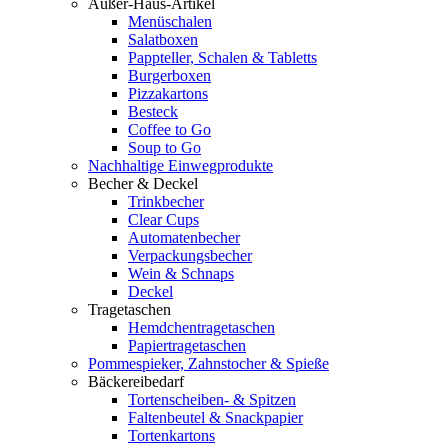
Außer-Haus-Artikel
Menüschalen
Salatboxen
Pappteller, Schalen & Tabletts
Burgerboxen
Pizzakartons
Besteck
Coffee to Go
Soup to Go
Nachhaltige Einwegprodukte
Becher & Deckel
Trinkbecher
Clear Cups
Automatenbecher
Verpackungsbecher
Wein & Schnaps
Deckel
Tragetaschen
Hemdchentragetaschen
Papiertragetaschen
Pommespieker, Zahnstocher & Spieße
Bäckereibedarf
Tortenscheiben- & Spitzen
Faltenbeutel & Snackpapier
Tortenkartons