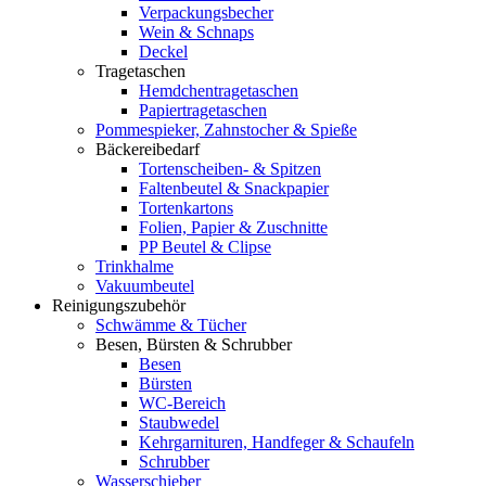
Verpackungsbecher
Wein & Schnaps
Deckel
Tragetaschen
Hemdchentragetaschen
Papiertragetaschen
Pommespieker, Zahnstocher & Spieße
Bäckereibedarf
Tortenscheiben- & Spitzen
Faltenbeutel & Snackpapier
Tortenkartons
Folien, Papier & Zuschnitte
PP Beutel & Clipse
Trinkhalme
Vakuumbeutel
Reinigungszubehör
Schwämme & Tücher
Besen, Bürsten & Schrubber
Besen
Bürsten
WC-Bereich
Staubwedel
Kehrgarnituren, Handfeger & Schaufeln
Schrubber
Wasserschieber