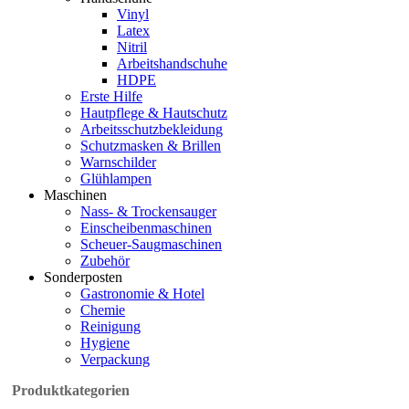
Vinyl
Latex
Nitril
Arbeitshandschuhe
HDPE
Erste Hilfe
Hautpflege & Hautschutz
Arbeitsschutzbekleidung
Schutzmasken & Brillen
Warnschilder
Glühlampen
Maschinen
Nass- & Trockensauger
Einscheibenmaschinen
Scheuer-Saugmaschinen
Zubehör
Sonderposten
Gastronomie & Hotel
Chemie
Reinigung
Hygiene
Verpackung
Produktkategorien