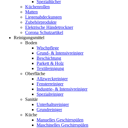
Spezialtücher
Küchenrollen
Matten
Liegenabdeckungen
Zubehörprodukte
Elektrische Händetrockner
Corona Schutzartikel
Reinigungsmittel
Boden
Wischpflege
Grund- & Intensivreiniger
Beschichtung
Parkett & Holz
Textilreinigung
Oberfläche
Allzweckreiniger
Fensterreiniger
Industrie- & Intensivreiniger
Spezialreiniger
Sanitär
Unterhaltsreiniger
Grundreiniger
Küche
Manuelles Geschirrspülen
Maschinelles Geschirrspülen