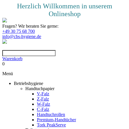
Herzlich Willkommen in unserem
Onlineshop
Fragen? Wir beraten Sie gerne:
+49 30 75 68 700
info@cbs-hygiene.de
Warenkorb
0
Menü
Betriebshygiene
Handtuchpapier
V-Falz
Z-Falz
W-Falz
C-Falz
Handtuchrollen
Premium-Handtücher
Tork PeakServe