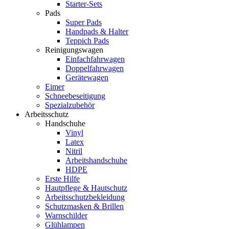
Starter-Sets
Pads
Super Pads
Handpads & Halter
Teppich Pads
Reinigungswagen
Einfachfahrwagen
Doppelfahrwagen
Gerätewagen
Eimer
Schneebeseitigung
Spezialzubehör
Arbeitsschutz
Handschuhe
Vinyl
Latex
Nitril
Arbeitshandschuhe
HDPE
Erste Hilfe
Hautpflege & Hautschutz
Arbeitsschutzbekleidung
Schutzmasken & Brillen
Warnschilder
Glühlampen