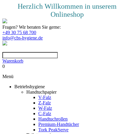
Herzlich Willkommen in unserem
Onlineshop
Fragen? Wir beraten Sie gerne:
+49 30 75 68 700
info@cbs-hygiene.de
Warenkorb
0
Menü
Betriebshygiene
Handtuchpapier
V-Falz
Z-Falz
W-Falz
C-Falz
Handtuchrollen
Premium-Handtücher
Tork PeakServe