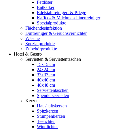
Fettlöser
Entkalker
Edelstahlreiniger- & Pflege
Kaffee- & Milchmaschinenreiniger
Spezialprodukte
Flächendesinfektion
Duftreiniger & Geruchsvernichter
Wäsche
Spezialprodukte
Zubehörprodukte
Hotel & Gastro
Servietten & Serviettentaschen
15x15 cm
24x24 cm
33x33 cm
40x40 cm
48x48 cm
Serviettentaschen
Spenderservietten
Kerzen
Haushaltskerzen
Spitzkerzen
Stumpenkerzen
Teelichter
Windlichter