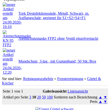
Tork Desinfektionssäule, Metall, Schwarz, m.
Auffangschale, geeignet für S1+S2+S4+F1
Atemschutzmaske FFP2 ohne Ventil einzelverpackt
Mundschutz, 3-lag., mit Gummiband, 50 Stk./Box
Sie sind hier:
Reinigungszubehör
»
Fensterreinigung
»
Gürtel &
Köcher
Seite 1 von 1
Galerieansicht
Listenansicht
Artikel pro Seite
3
10
20
50
100
Sortieren nach Bezeichnung
▲
▼
Preis
▲
▼