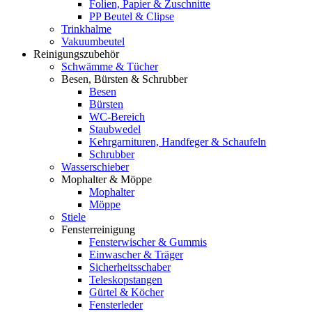
Folien, Papier & Zuschnitte
PP Beutel & Clipse
Trinkhalme
Vakuumbeutel
Reinigungszubehör
Schwämme & Tücher
Besen, Bürsten & Schrubber
Besen
Bürsten
WC-Bereich
Staubwedel
Kehrgarnituren, Handfeger & Schaufeln
Schrubber
Wasserschieber
Mophalter & Möppe
Mophalter
Möppe
Stiele
Fensterreinigung
Fensterwischer & Gummis
Einwascher & Träger
Sicherheitsschaber
Teleskopstangen
Gürtel & Köcher
Fensterleder