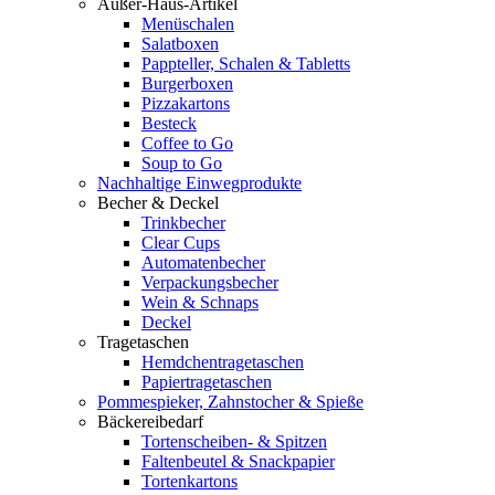
Außer-Haus-Artikel
Menüschalen
Salatboxen
Pappteller, Schalen & Tabletts
Burgerboxen
Pizzakartons
Besteck
Coffee to Go
Soup to Go
Nachhaltige Einwegprodukte
Becher & Deckel
Trinkbecher
Clear Cups
Automatenbecher
Verpackungsbecher
Wein & Schnaps
Deckel
Tragetaschen
Hemdchentragetaschen
Papiertragetaschen
Pommespieker, Zahnstocher & Spieße
Bäckereibedarf
Tortenscheiben- & Spitzen
Faltenbeutel & Snackpapier
Tortenkartons