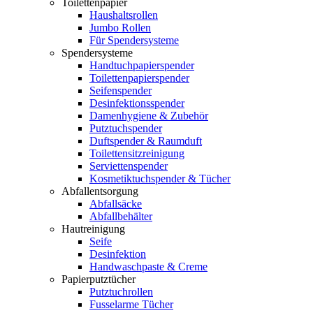
Toilettenpapier
Haushaltsrollen
Jumbo Rollen
Für Spendersysteme
Spendersysteme
Handtuchpapierspender
Toilettenpapierspender
Seifenspender
Desinfektionsspender
Damenhygiene & Zubehör
Putztuchspender
Duftspender & Raumduft
Toilettensitzreinigung
Serviettenspender
Kosmetiktuchspender & Tücher
Abfallentsorgung
Abfallsäcke
Abfallbehälter
Hautreinigung
Seife
Desinfektion
Handwaschpaste & Creme
Papierputztücher
Putztuchrollen
Fusselarme Tücher