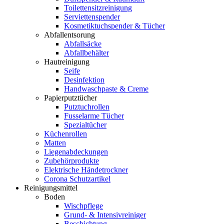
Toilettensitzreinigung
Serviettenspender
Kosmetiktuchspender & Tücher
Abfallentsorung
Abfallsäcke
Abfallbehälter
Hautreinigung
Seife
Desinfektion
Handwaschpaste & Creme
Papierputztücher
Putztuchrollen
Fusselarme Tücher
Spezialtücher
Küchenrollen
Matten
Liegenabdeckungen
Zubehörprodukte
Elektrische Händetrockner
Corona Schutzartikel
Reinigungsmittel
Boden
Wischpflege
Grund- & Intensivreiniger
Beschichtung