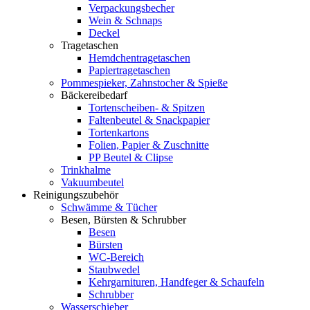
Verpackungsbecher
Wein & Schnaps
Deckel
Tragetaschen
Hemdchentragetaschen
Papiertragetaschen
Pommespieker, Zahnstocher & Spieße
Bäckereibedarf
Tortenscheiben- & Spitzen
Faltenbeutel & Snackpapier
Tortenkartons
Folien, Papier & Zuschnitte
PP Beutel & Clipse
Trinkhalme
Vakuumbeutel
Reinigungszubehör
Schwämme & Tücher
Besen, Bürsten & Schrubber
Besen
Bürsten
WC-Bereich
Staubwedel
Kehrgarnituren, Handfeger & Schaufeln
Schrubber
Wasserschieber