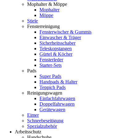
Mophalter & Möppe
Mophalter
Möppe
Stiele
Fensterreinigung
Fensterwischer & Gummis
Einwascher & Träger
Sicherheitsschaber
Teleskopstangen
Gürtel & Köcher
Fensterleder
Starter-Sets
Pads
Super Pads
Handpads & Halter
Teppich Pads
Reinigungswagen
Einfachfahrwagen
Doppelfahrwagen
Gerätewagen
Eimer
Schneebeseitigung
Spezialzubehör
Arbeitsschutz
Handschuhe