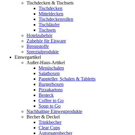
Tischdecken & Tischsets
Tischdecken
Mitteldecken
Tischdeckenrollen
Tischläufer
Tischsets
Hotelzubehör
Zubehör für Eisware
Brennstoffe
Sprezialprodukte
Einwegartikel
Außer-Haus-Artikel
Menüschalen
Salatboxen
Pappteller, Schalen & Tabletts
Burgerboxen
Pizzakartons
Besteck
Coffee to Go
Soup to Go
Nachhaltige Einwegprodukte
Becher & Deckel
Trinkbecher
Clear Cups
Automatenbecher