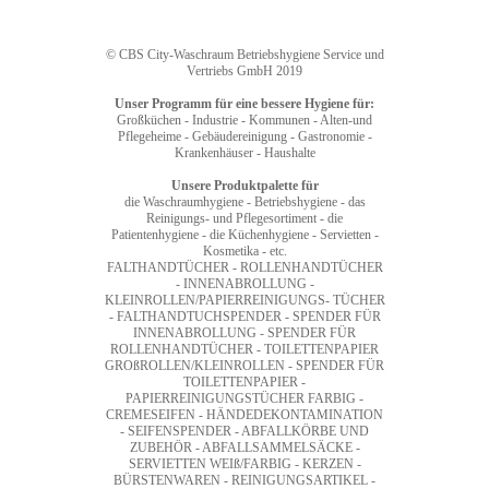
© CBS City-Waschraum Betriebshygiene Service und
Vertriebs GmbH 2019
Unser Programm für eine bessere Hygiene für:
Großküchen - Industrie - Kommunen - Alten-und
Pflegeheime - Gebäudereinigung - Gastronomie -
Krankenhäuser - Haushalte
Unsere Produktpalette für
die Waschraumhygiene - Betriebshygiene - das
Reinigungs- und Pflegesortiment - die
Patientenhygiene - die Küchenhygiene - Servietten -
Kosmetika - etc.
FALTHANDTÜCHER - ROLLENHANDTÜCHER
- INNENABROLLUNG -
KLEINROLLEN/PAPIERREINIGUNGS- TÜCHER
- FALTHANDTUCHSPENDER - SPENDER FÜR
INNENABROLLUNG - SPENDER FÜR
ROLLENHANDTÜCHER - TOILETTENPAPIER
GROßROLLEN/KLEINROLLEN - SPENDER FÜR
TOILETTENPAPIER -
PAPIERREINIGUNGSTÜCHER FARBIG -
CREMESEIFEN - HÄNDEDEKONTAMINATION
- SEIFENSPENDER - ABFALLKÖRBE UND
ZUBEHÖR - ABFALLSAMMELSÄCKE -
SERVIETTEN WEIß/FARBIG - KERZEN -
BÜRSTENWAREN - REINIGUNGSARTIKEL -