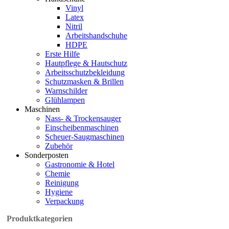
Vinyl
Latex
Nitril
Arbeitshandschuhe
HDPE
Erste Hilfe
Hautpflege & Hautschutz
Arbeitsschutzbekleidung
Schutzmasken & Brillen
Warnschilder
Glühlampen
Maschinen
Nass- & Trockensauger
Einscheibenmaschinen
Scheuer-Saugmaschinen
Zubehör
Sonderposten
Gastronomie & Hotel
Chemie
Reinigung
Hygiene
Verpackung
Produktkategorien