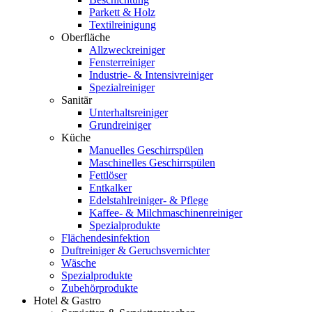
Parkett & Holz
Textilreinigung
Oberfläche
Allzweckreiniger
Fensterreiniger
Industrie- & Intensivreiniger
Spezialreiniger
Sanitär
Unterhaltsreiniger
Grundreiniger
Küche
Manuelles Geschirrspülen
Maschinelles Geschirrspülen
Fettlöser
Entkalker
Edelstahlreiniger- & Pflege
Kaffee- & Milchmaschinenreiniger
Spezialprodukte
Flächendesinfektion
Duftreiniger & Geruchsvernichter
Wäsche
Spezialprodukte
Zubehörprodukte
Hotel & Gastro