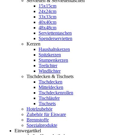
Servietten & Serviettentaschen
15x15cm
24x24cm
33x33cm
40x40cm
48x48cm
Serviettentaschen
Spenderservietten
Kerzen
Haushaltskerzen
Spitzkerzen
Stumpenkerzen
Teelichter
Windlichter
Tischdecken & Tischsets
Tischdecken
Mitteldecken
Tischdeckenrollen
Tischläufer
Tischsets
Hotelzubehör
Zubehör für Eisware
Brennstoffe
Spezialprodukte
Einwegartikel