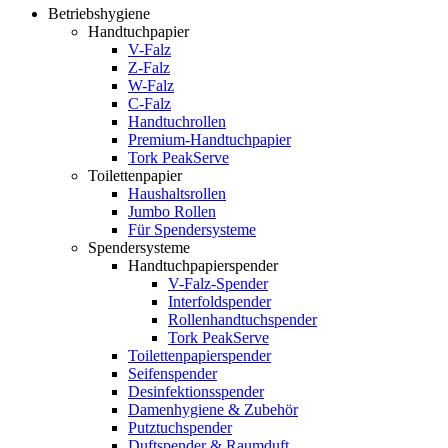
Betriebshygiene
Handtuchpapier
V-Falz
Z-Falz
W-Falz
C-Falz
Handtuchrollen
Premium-Handtuchpapier
Tork PeakServe
Toilettenpapier
Haushaltsrollen
Jumbo Rollen
Für Spendersysteme
Spendersysteme
Handtuchpapierspender
V-Falz-Spender
Interfoldspender
Rollenhandtuchspender
Tork PeakServe
Toilettenpapierspender
Seifenspender
Desinfektionsspender
Damenhygiene & Zubehör
Putztuchspender
Duftspender & Raumduft