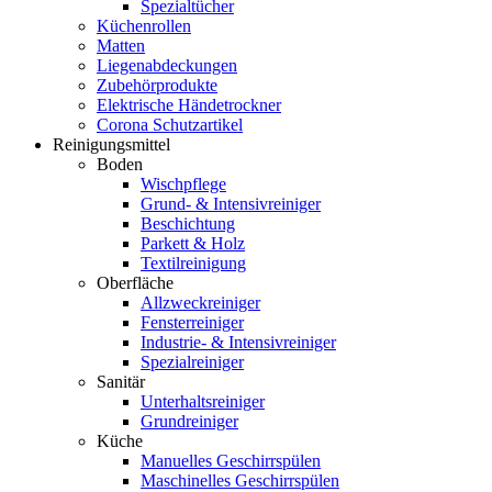
Spezialtücher
Küchenrollen
Matten
Liegenabdeckungen
Zubehörprodukte
Elektrische Händetrockner
Corona Schutzartikel
Reinigungsmittel
Boden
Wischpflege
Grund- & Intensivreiniger
Beschichtung
Parkett & Holz
Textilreinigung
Oberfläche
Allzweckreiniger
Fensterreiniger
Industrie- & Intensivreiniger
Spezialreiniger
Sanitär
Unterhaltsreiniger
Grundreiniger
Küche
Manuelles Geschirrspülen
Maschinelles Geschirrspülen