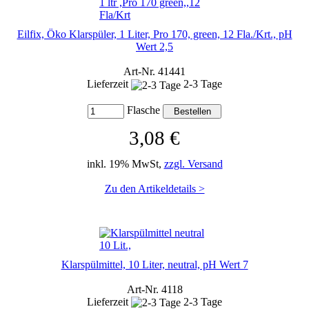
Eilfix, Öko Klarspüler, 1 Liter, Pro 170, green, 12 Fla./Krt., pH
Wert 2,5
Art-Nr. 41441
Lieferzeit
2-3 Tage
Flasche
3,08 €
inkl. 19% MwSt,
zzgl. Versand
Zu den Artikeldetails >
Klarspülmittel, 10 Liter, neutral, pH Wert 7
Art-Nr. 4118
Lieferzeit
2-3 Tage