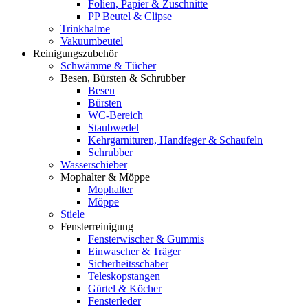
Folien, Papier & Zuschnitte
PP Beutel & Clipse
Trinkhalme
Vakuumbeutel
Reinigungszubehör
Schwämme & Tücher
Besen, Bürsten & Schrubber
Besen
Bürsten
WC-Bereich
Staubwedel
Kehrgarnituren, Handfeger & Schaufeln
Schrubber
Wasserschieber
Mophalter & Möppe
Mophalter
Möppe
Stiele
Fensterreinigung
Fensterwischer & Gummis
Einwascher & Träger
Sicherheitsschaber
Teleskopstangen
Gürtel & Köcher
Fensterleder