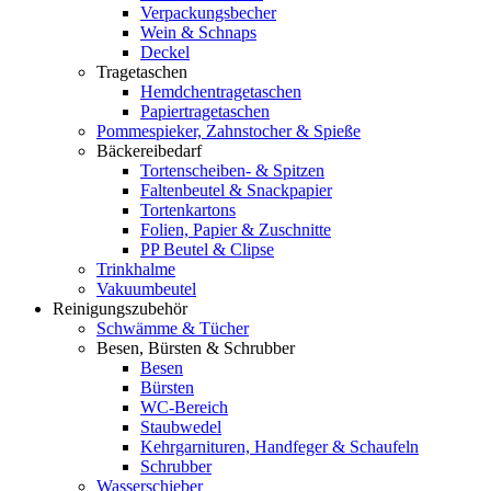
Verpackungsbecher
Wein & Schnaps
Deckel
Tragetaschen
Hemdchentragetaschen
Papiertragetaschen
Pommespieker, Zahnstocher & Spieße
Bäckereibedarf
Tortenscheiben- & Spitzen
Faltenbeutel & Snackpapier
Tortenkartons
Folien, Papier & Zuschnitte
PP Beutel & Clipse
Trinkhalme
Vakuumbeutel
Reinigungszubehör
Schwämme & Tücher
Besen, Bürsten & Schrubber
Besen
Bürsten
WC-Bereich
Staubwedel
Kehrgarnituren, Handfeger & Schaufeln
Schrubber
Wasserschieber