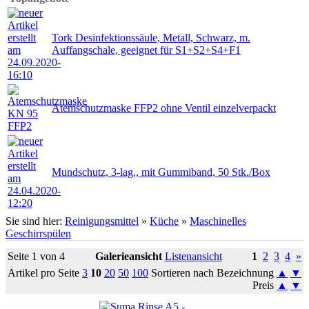
Tork Desinfektionssäule, Metall, Schwarz, m.
Auffangschale, geeignet für S1+S2+S4+F1
Atemschutzmaske FFP2 ohne Ventil einzelverpackt
Mundschutz, 3-lag., mit Gummiband, 50 Stk./Box
Sie sind hier:
Reinigungsmittel
»
Küche
»
Maschinelles
Geschirrspülen
Seite 1 von 4
Galerieansicht
Listenansicht
1
2
3
4
»
Artikel pro Seite
3
10
20
50
100
Sortieren nach Bezeichnung
▲
▼
Preis
▲
▼