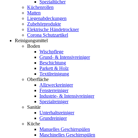
Spezialtücher
Küchenrollen
Matten
Liegenabdeckungen
Zubehörprodukte
Elektrische Händetrockner
Corona Schutzartikel
Reinigungsmittel
Boden
Wischpflege
Grund- & Intensivreiniger
Beschichtung
Parkett & Holz
Textilreinigung
Oberfläche
Allzweckreiniger
Fensterreiniger
Industrie- & Intensivreiniger
Spezialreiniger
Sanitär
Unterhaltsreiniger
Grundreiniger
Küche
Manuelles Geschirrspülen
Maschinelles Geschirrspülen