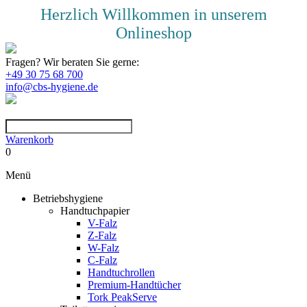
Herzlich Willkommen in unserem
Onlineshop
Fragen? Wir beraten Sie gerne:
+49 30 75 68 700
info@cbs-hygiene.de
Warenkorb
0
Menü
Betriebshygiene
Handtuchpapier
V-Falz
Z-Falz
W-Falz
C-Falz
Handtuchrollen
Premium-Handtücher
Tork PeakServe