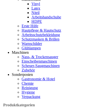
Vinyl
Latex
Nitril
Arbeitshandschuhe
HDPE
Erste Hilfe
Hautpflege & Hautschutz
Arbeitsschutzbekleidung
Schutzmasken & Brillen
Warnschilder
Glühlampen
Maschinen
Nass- & Trockensauger
Einscheibenmaschinen
Scheuer-Saugmaschinen
Zubehör
Sonderposten
Gastronomie & Hotel
Chemie
Reinigung
Hygiene
Verpackung
Produktkategorien