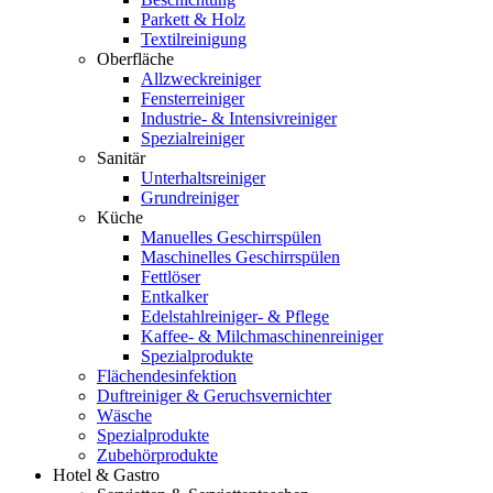
Parkett & Holz
Textilreinigung
Oberfläche
Allzweckreiniger
Fensterreiniger
Industrie- & Intensivreiniger
Spezialreiniger
Sanitär
Unterhaltsreiniger
Grundreiniger
Küche
Manuelles Geschirrspülen
Maschinelles Geschirrspülen
Fettlöser
Entkalker
Edelstahlreiniger- & Pflege
Kaffee- & Milchmaschinenreiniger
Spezialprodukte
Flächendesinfektion
Duftreiniger & Geruchsvernichter
Wäsche
Spezialprodukte
Zubehörprodukte
Hotel & Gastro