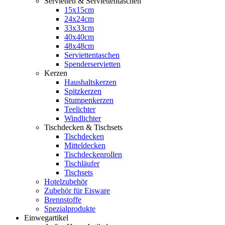
Servietten & Serviettentaschen
15x15cm
24x24cm
33x33cm
40x40cm
48x48cm
Serviettentaschen
Spenderservietten
Kerzen
Haushaltskerzen
Spitzkerzen
Stumpenkerzen
Teelichter
Windlichter
Tischdecken & Tischsets
Tischdecken
Mitteldecken
Tischdeckenrollen
Tischläufer
Tischsets
Hotelzubehör
Zubehör für Eisware
Brennstoffe
Spezialprodukte
Einwegartikel