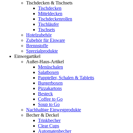
Tischdecken & Tischsets
Tischdecken
Mitteldecken
Tischdeckenrollen
Tischläufer
Tischsets
Hotelzubehör
Zubehör für Eisware
Brennstoffe
Sprezialprodukte
Einwegartikel
Außer-Haus-Artikel
Menüschalen
Salatboxen
Pappteller, Schalen & Tabletts
Burgerboxen
Pizzakartons
Besteck
Coffee to Go
Soup to Go
Nachhaltige Einwegprodukte
Becher & Deckel
Trinkbecher
Clear Cups
Automatenbecher