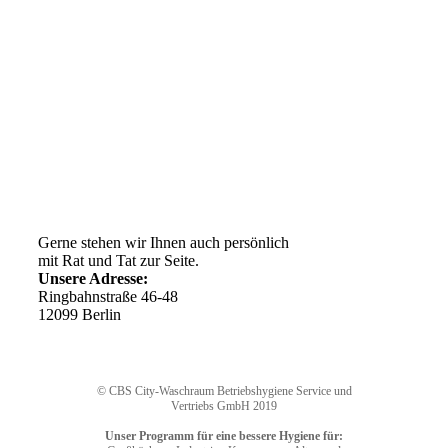
Kundenservice
AGB
Versandkosten
Widerrufsrecht
Impressum
Ihr Weg zu uns
Gerne stehen wir Ihnen auch persönlich
mit Rat und Tat zur Seite.
Unsere Adresse:
Ringbahnstraße 46-48
12099 Berlin
© CBS City-Waschraum Betriebshygiene Service und
Vertriebs GmbH 2019
Unser Programm für eine bessere Hygiene für: