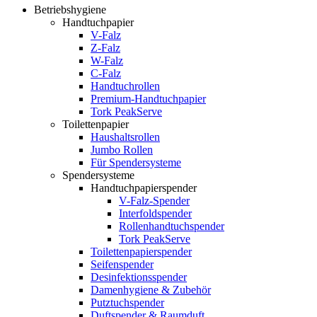
Betriebshygiene
Handtuchpapier
V-Falz
Z-Falz
W-Falz
C-Falz
Handtuchrollen
Premium-Handtuchpapier
Tork PeakServe
Toilettenpapier
Haushaltsrollen
Jumbo Rollen
Für Spendersysteme
Spendersysteme
Handtuchpapierspender
V-Falz-Spender
Interfoldspender
Rollenhandtuchspender
Tork PeakServe
Toilettenpapierspender
Seifenspender
Desinfektionsspender
Damenhygiene & Zubehör
Putztuchspender
Duftspender & Raumduft