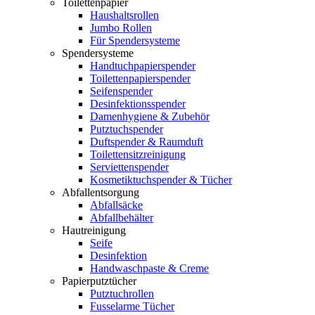
Toilettenpapier
Haushaltsrollen
Jumbo Rollen
Für Spendersysteme
Spendersysteme
Handtuchpapierspender
Toilettenpapierspender
Seifenspender
Desinfektionsspender
Damenhygiene & Zubehör
Putztuchspender
Duftspender & Raumduft
Toilettensitzreinigung
Serviettenspender
Kosmetiktuchspender & Tücher
Abfallentsorgung
Abfallsäcke
Abfallbehälter
Hautreinigung
Seife
Desinfektion
Handwaschpaste & Creme
Papierputztücher
Putztuchrollen
Fusselarme Tücher