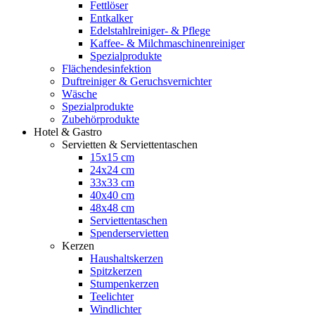
Fettlöser
Entkalker
Edelstahlreiniger- & Pflege
Kaffee- & Milchmaschinenreiniger
Spezialprodukte
Flächendesinfektion
Duftreiniger & Geruchsvernichter
Wäsche
Spezialprodukte
Zubehörprodukte
Hotel & Gastro
Servietten & Serviettentaschen
15x15 cm
24x24 cm
33x33 cm
40x40 cm
48x48 cm
Serviettentaschen
Spenderservietten
Kerzen
Haushaltskerzen
Spitzkerzen
Stumpenkerzen
Teelichter
Windlichter