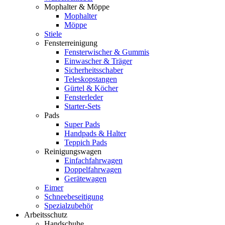
Mophalter & Möppe
Mophalter
Möppe
Stiele
Fensterreinigung
Fensterwischer & Gummis
Einwascher & Träger
Sicherheitsschaber
Teleskopstangen
Gürtel & Köcher
Fensterleder
Starter-Sets
Pads
Super Pads
Handpads & Halter
Teppich Pads
Reinigungswagen
Einfachfahrwagen
Doppelfahrwagen
Gerätewagen
Eimer
Schneebeseitigung
Spezialzubehör
Arbeitsschutz
Handschuhe