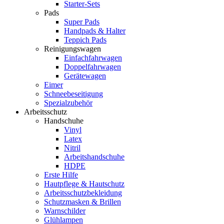
Starter-Sets
Pads
Super Pads
Handpads & Halter
Teppich Pads
Reinigungswagen
Einfachfahrwagen
Doppelfahrwagen
Gerätewagen
Eimer
Schneebeseitigung
Spezialzubehör
Arbeitsschutz
Handschuhe
Vinyl
Latex
Nitril
Arbeitshandschuhe
HDPE
Erste Hilfe
Hautpflege & Hautschutz
Arbeitsschutzbekleidung
Schutzmasken & Brillen
Warnschilder
Glühlampen