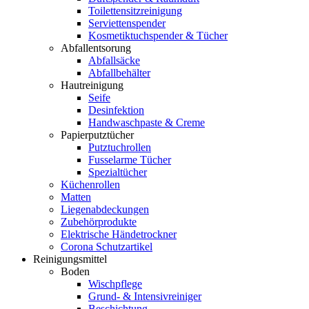
Toilettensitzreinigung
Serviettenspender
Kosmetiktuchspender & Tücher
Abfallentsorung
Abfallsäcke
Abfallbehälter
Hautreinigung
Seife
Desinfektion
Handwaschpaste & Creme
Papierputztücher
Putztuchrollen
Fusselarme Tücher
Spezialtücher
Küchenrollen
Matten
Liegenabdeckungen
Zubehörprodukte
Elektrische Händetrockner
Corona Schutzartikel
Reinigungsmittel
Boden
Wischpflege
Grund- & Intensivreiniger
Beschichtung