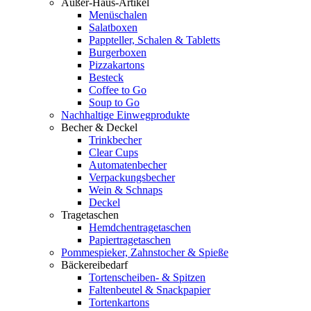
Außer-Haus-Artikel
Menüschalen
Salatboxen
Pappteller, Schalen & Tabletts
Burgerboxen
Pizzakartons
Besteck
Coffee to Go
Soup to Go
Nachhaltige Einwegprodukte
Becher & Deckel
Trinkbecher
Clear Cups
Automatenbecher
Verpackungsbecher
Wein & Schnaps
Deckel
Tragetaschen
Hemdchentragetaschen
Papiertragetaschen
Pommespieker, Zahnstocher & Spieße
Bäckereibedarf
Tortenscheiben- & Spitzen
Faltenbeutel & Snackpapier
Tortenkartons