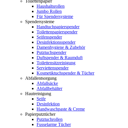
Toilettenpapier
Haushaltsrollen
Jumbo Rollen
Für Spendersysteme
Spendersysteme
Handtuchpapierspender
Toilettenpapierspender
Seifenspender
Desinfektionsspender
Damenhygiene & Zubehör
Putztuchspender
Duftspender & Raumduft
Toilettensitzreinigung
Serviettenspender
Kosmetiktuchspender & Tücher
Abfallentsorgung
Abfallsäcke
Abfallbehälter
Hautreinigung
Seife
Desinfektion
Handwaschpaste & Creme
Papierputztücher
Putztuchrollen
Fusselarme Tücher