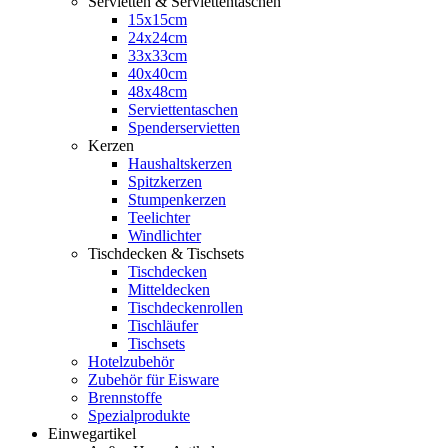
Servietten & Serviettentaschen
15x15cm
24x24cm
33x33cm
40x40cm
48x48cm
Serviettentaschen
Spenderservietten
Kerzen
Haushaltskerzen
Spitzkerzen
Stumpenkerzen
Teelichter
Windlichter
Tischdecken & Tischsets
Tischdecken
Mitteldecken
Tischdeckenrollen
Tischläufer
Tischsets
Hotelzubehör
Zubehör für Eisware
Brennstoffe
Spezialprodukte
Einwegartikel