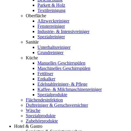
Parkett & Holz
Textilreinigung
Oberfläche
Allzweckreiniger
Fensterreiniger
Industrie- & Intensivreiniger
Spezialreiniger
Sanitär
Unterhaltsreiniger
Grundreiniger
Küche
Manuelles Geschirrspülen
Maschinelles Geschirrspülen
Fettlöser
Entkalker
Edelstahlreiniger- & Pflege
Kaffee- & Milchmaschinenreiniger
Spezialprodukte
Flächendesinfektion
Duftreiniger & Geruchsvernichter
Wäsche
Spezialprodukte
Zubehörprodukte
Hotel & Gastro