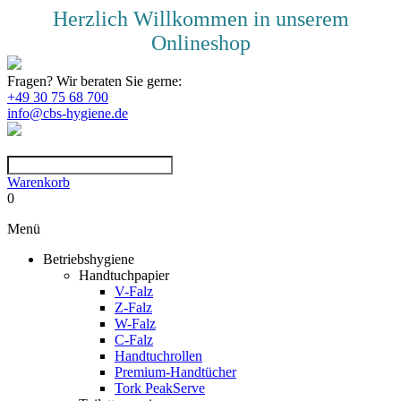
Herzlich Willkommen in unserem
Onlineshop
Fragen? Wir beraten Sie gerne:
+49 30 75 68 700
info@cbs-hygiene.de
Warenkorb
0
Menü
Betriebshygiene
Handtuchpapier
V-Falz
Z-Falz
W-Falz
C-Falz
Handtuchrollen
Premium-Handtücher
Tork PeakServe