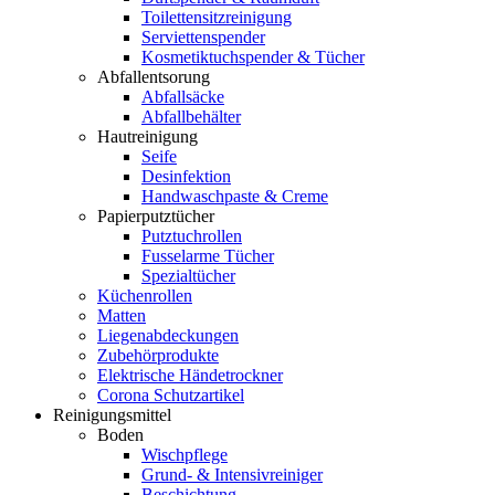
Toilettensitzreinigung
Serviettenspender
Kosmetiktuchspender & Tücher
Abfallentsorung
Abfallsäcke
Abfallbehälter
Hautreinigung
Seife
Desinfektion
Handwaschpaste & Creme
Papierputztücher
Putztuchrollen
Fusselarme Tücher
Spezialtücher
Küchenrollen
Matten
Liegenabdeckungen
Zubehörprodukte
Elektrische Händetrockner
Corona Schutzartikel
Reinigungsmittel
Boden
Wischpflege
Grund- & Intensivreiniger
Beschichtung