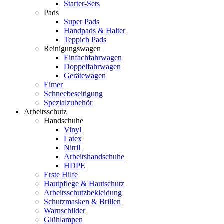
Starter-Sets
Pads
Super Pads
Handpads & Halter
Teppich Pads
Reinigungswagen
Einfachfahrwagen
Doppelfahrwagen
Gerätewagen
Eimer
Schneebeseitigung
Spezialzubehör
Arbeitsschutz
Handschuhe
Vinyl
Latex
Nitril
Arbeitshandschuhe
HDPE
Erste Hilfe
Hautpflege & Hautschutz
Arbeitsschutzbekleidung
Schutzmasken & Brillen
Warnschilder
Glühlampen