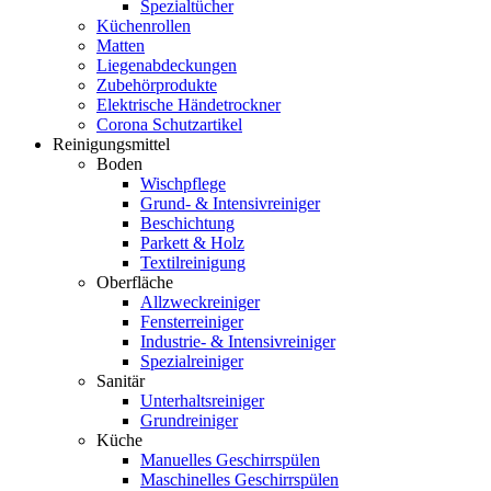
Spezialtücher
Küchenrollen
Matten
Liegenabdeckungen
Zubehörprodukte
Elektrische Händetrockner
Corona Schutzartikel
Reinigungsmittel
Boden
Wischpflege
Grund- & Intensivreiniger
Beschichtung
Parkett & Holz
Textilreinigung
Oberfläche
Allzweckreiniger
Fensterreiniger
Industrie- & Intensivreiniger
Spezialreiniger
Sanitär
Unterhaltsreiniger
Grundreiniger
Küche
Manuelles Geschirrspülen
Maschinelles Geschirrspülen