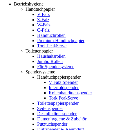
Betriebshygiene
Handtuchpapier
V-Falz
Z-Falz
W-Falz
C-Falz
Handtuchrollen
Premium-Handtuchpapier
Tork PeakServe
Toilettenpapier
Haushaltsrollen
Jumbo Rollen
Für Spendersysteme
Spendersysteme
Handtuchpapierspender
V-Falz-Spender
Interfoldspender
Rollenhandtuchspender
Tork PeakServe
Toilettenpapierspender
Seifenspender
Desinfektionsspender
Damenhygiene & Zubehör
Putztuchspender
Duftspender & Raumduft