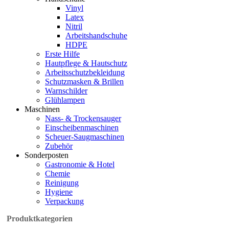
Vinyl
Latex
Nitril
Arbeitshandschuhe
HDPE
Erste Hilfe
Hautpflege & Hautschutz
Arbeitsschutzbekleidung
Schutzmasken & Brillen
Warnschilder
Glühlampen
Maschinen
Nass- & Trockensauger
Einscheibenmaschinen
Scheuer-Saugmaschinen
Zubehör
Sonderposten
Gastronomie & Hotel
Chemie
Reinigung
Hygiene
Verpackung
Produktkategorien