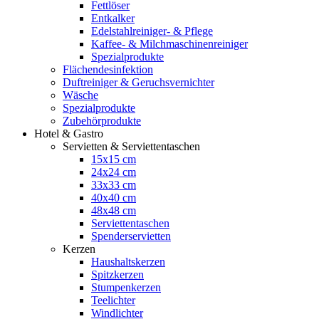
Fettlöser
Entkalker
Edelstahlreiniger- & Pflege
Kaffee- & Milchmaschinenreiniger
Spezialprodukte
Flächendesinfektion
Duftreiniger & Geruchsvernichter
Wäsche
Spezialprodukte
Zubehörprodukte
Hotel & Gastro
Servietten & Serviettentaschen
15x15 cm
24x24 cm
33x33 cm
40x40 cm
48x48 cm
Serviettentaschen
Spenderservietten
Kerzen
Haushaltskerzen
Spitzkerzen
Stumpenkerzen
Teelichter
Windlichter