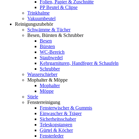
Folien, Papier & Zuschnitte
PP Beutel & Clipse
Trinkhalme
Vakuumbeutel
Reinigungszubehör
Schwämme & Tücher
Besen, Bürsten & Schrubber
Besen
Bürsten
WC-Bereich
Staubwedel
Kehrgarnituren, Handfeger & Schaufeln
Schrubber
Wasserschieber
Mophalter & Möppe
Mophalter
Möppe
Stiele
Fensterreinigung
Fensterwischer & Gummis
Einwascher & Träger
Sicherheitsschaber
Teleskopstangen
Gürtel & Köcher
Fensterleder