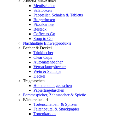
Außer-Haus-Artikel
Menüschalen
Salatboxen
Pappteller, Schalen & Tabletts
Burgerboxen
Pizzakartons
Besteck
Coffee to Go
Soup to Go
Nachhaltige Einwegprodukte
Becher & Deckel
Trinkbecher
Clear Cups
Automatenbecher
Verpackungsbecher
Wein & Schnaps
Deckel
Tragetaschen
Hemdchentragetaschen
Papiertragetaschen
Pommespieker, Zahnstocher & Spieße
Bäckereibedarf
Tortenscheiben- & Spitzen
Faltenbeutel & Snackpapier
Tortenkartons