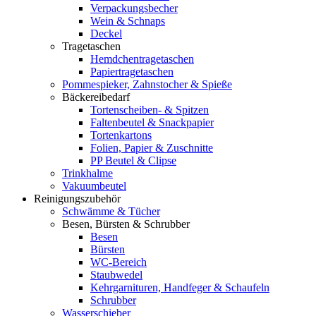
Verpackungsbecher
Wein & Schnaps
Deckel
Tragetaschen
Hemdchentragetaschen
Papiertragetaschen
Pommespieker, Zahnstocher & Spieße
Bäckereibedarf
Tortenscheiben- & Spitzen
Faltenbeutel & Snackpapier
Tortenkartons
Folien, Papier & Zuschnitte
PP Beutel & Clipse
Trinkhalme
Vakuumbeutel
Reinigungszubehör
Schwämme & Tücher
Besen, Bürsten & Schrubber
Besen
Bürsten
WC-Bereich
Staubwedel
Kehrgarnituren, Handfeger & Schaufeln
Schrubber
Wasserschieber