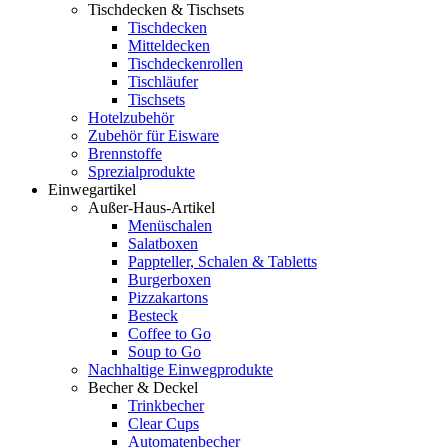
Tischdecken & Tischsets
Tischdecken
Mitteldecken
Tischdeckenrollen
Tischläufer
Tischsets
Hotelzubehör
Zubehör für Eisware
Brennstoffe
Sprezialprodukte
Einwegartikel
Außer-Haus-Artikel
Menüschalen
Salatboxen
Pappteller, Schalen & Tabletts
Burgerboxen
Pizzakartons
Besteck
Coffee to Go
Soup to Go
Nachhaltige Einwegprodukte
Becher & Deckel
Trinkbecher
Clear Cups
Automatenbecher