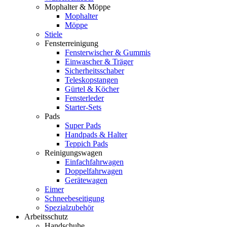
Mophalter & Möppe
Mophalter
Möppe
Stiele
Fensterreinigung
Fensterwischer & Gummis
Einwascher & Träger
Sicherheitsschaber
Teleskopstangen
Gürtel & Köcher
Fensterleder
Starter-Sets
Pads
Super Pads
Handpads & Halter
Teppich Pads
Reinigungswagen
Einfachfahrwagen
Doppelfahrwagen
Gerätewagen
Eimer
Schneebeseitigung
Spezialzubehör
Arbeitsschutz
Handschuhe